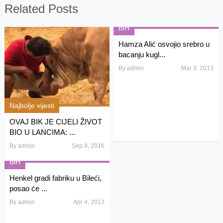
Related Posts
BiH
Hamza Alić osvojio srebro u
bacanju kugl...
By
admin
Mar 3, 2013
Najbolje vijesti
OVAJ BIK JE CIJELI ŽIVOT
BIO U LANCIMA: ...
By
admin
Sep 9, 2016
BiH
Henkel gradi fabriku u Bileći,
posao će ...
By
admin
Apr 4, 2013