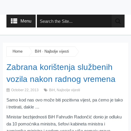
Menu
Home
BiH
·
Najbolje vijesti
Zabrana korištenja službenih
vozila nakon radnog vremena
October 22, 2013
BiH
,
Najbolje vijesti
Samo kod nas ovo može biti pozitivna vijest, pa ćemo je tako
i tretirati, dakle …
Ministar bezbjednosti BiH Fahrudin Radončić donio je odluku
da 10 pomoćnika ministra, šefovi kabineta ministra i
zamjenika ministra i sedam vozača više nemaju pravo