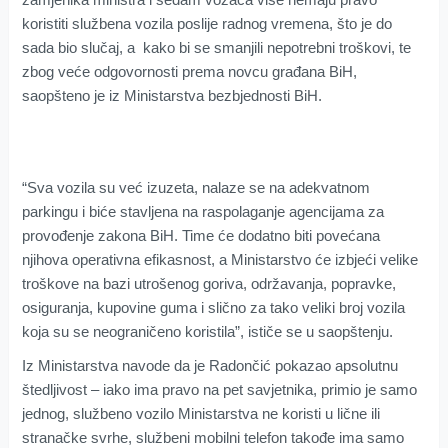
koristiti službena vozila poslije radnog vremena, što je do
sada bio slučaj, a kako bi se smanjili nepotrebni troškovi, te
zbog veće odgovornosti prema novcu građana BiH,
saopšteno je iz Ministarstva bezbjednosti BiH.
“Sva vozila su već izuzeta, nalaze se na adekvatnom
parkingu i biće stavljena na raspolaganje agencijama za
provođenje zakona BiH. Time će dodatno biti povećana
njihova operativna efikasnost, a Ministarstvo će izbjeći velike
troškove na bazi utrošenog goriva, održavanja, popravke,
osiguranja, kupovine guma i slično za tako veliki broj vozila
koja su se neograničeno koristila”, ističe se u saopštenju.
Iz Ministarstva navode da je Radončić pokazao apsolutnu
štedljivost – iako ima pravo na pet savjetnika, primio je samo
jednog, službeno vozilo Ministarstva ne koristi u lične ili
stranačke svrhe, službeni mobilni telefon takođe ima samo