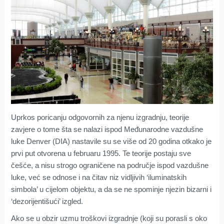
Uprkos poricanju odgovornih za njenu izgradnju, teorije
zavjere o tome šta se nalazi ispod Međunarodne vazdušne
luke Denver (DIA) nastavile su se više od 20 godina otkako je
prvi put otvorena u februaru 1995. Te teorije postaju sve
češće, a nisu strogo ograničene na područje ispod vazdušne
luke, već se odnose i na čitav niz vidljivih ‘iluminatskih
simbola’ u cijelom objektu, a da se ne spominje njezin bizarni i
‘dezorijentišući’ izgled.
Ako se u obzir uzmu troškovi izgradnje (koji su porasli s oko