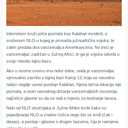
Internetom kruži priča poznata kao Kalahari incident, o
srušenom NLO-u kojeg je pronašla južnoafrička vojska, te
zatim predala dva vanzemaljca Amerikancima. No treći je
vanzemaljac zadržan u Južnoj Africi, te ga je vojska odvela u
svoju vlastitu tajnu bazu.
Ako u ovome svemu ima neke istine, onda je vanzemaljac
vjerovatno završio u tajnoj bazi Kamp 13, koja se navodno
nalazi negdje usred pustinje Kalahari. Njena tačna lokacija nije
poznata, a osim navodnog držanja vanzemaljskih stvorenja,
najčešće glasine su da se radi o mjestu za testiranje lasera.
Neki od NLO stručnjaka iz Južne Afrike tvrde kako su
pojavljivanja NLO-a znatno češća nego što se tvrdi (čak i
danas), a postoje i glasine o drugim bazama, čija je namjena