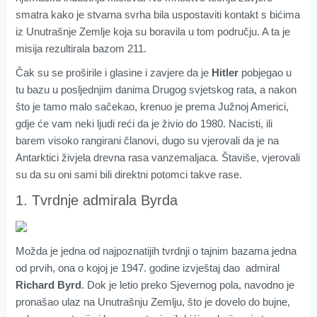
smatra kako je stvarna svrha bila uspostaviti kontakt s bićima
iz Unutrašnje Zemlje koja su boravila u tom području. A ta je
misija rezultirala bazom 211.
Čak su se proširile i glasine i zavjere da je
Hitler
pobjegao u
tu bazu u posljednjim danima Drugog svjetskog rata, a nakon
što je tamo malo sačekao, krenuo je prema Južnoj Americi,
gdje će vam neki ljudi reći da je živio do 1980. Nacisti, ili
barem visoko rangirani članovi, dugo su vjerovali da je na
Antarktici živjela drevna rasa vanzemaljaca. Štaviše, vjerovali
su da su oni sami bili direktni potomci takve rase.
1. Tvrdnje admirala Byrda
Možda je jedna od najpoznatijih tvrdnji o tajnim bazama jedna
od prvih, ona o kojoj je 1947. godine izvještaj dao admiral
Richard Byrd
. Dok je letio preko Sjevernog pola, navodno je
pronašao ulaz na Unutrašnju Zemlju, što je dovelo do bujne,