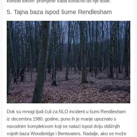
koristiti tokom ‘promjene’ kada konačno do nje dođe.
5. Tajna baza ispod šume Rendlesham
Dok su mnogi ljudi čuli za NLO incident u šumi Rendlesham
iz decembra 1980. godine, puno ih je manje upoznato s
navodnim kompleksom koji se nalazi ispod dviju obližnjih
vojnih baza Woodbridge i Bentwaters. Nadalje, ako se može