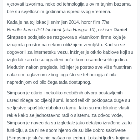
vjerovati izvorima, neke od tehnologija u ovim tajnim bazama
bile su svjetlosnim godinama ispred svog vremena.
Kada je na toj lokaciji snimljen 2014. horor film
The
Rendlesham UFO Incident
(aka
Hangar 10
), režiser
Daniel
Simpson
podsjetio se razgovora s vlasnikom firme koja je
iznajmila prostor na nekom obližnjem zemljištu. Kad su se
dogovorili za internetsku vezu, inžinjer je otkrio kablove koji su
izgledali kao da su ugrađeni početkom osamdesetih godina.
Međutim nakon pregleda, inžinjer je postao sve više frustriran
nalazom, uglavnom zbog toga što se tehnologija činila
naprednijom od bilo čega tada dostupnog.
Simpson je otkrio i nekoliko neobičnih otvora postavljenih
usred ničega po cijeloj šumi. Ispod teških poklopaca duge su
se ljestve spuštale duboko u tamu. Iako su mu lokalne vlasti
rekle kako se jednostavno radi o sistemu za odvod vode,
Simpson je naveo da su izgledale jako detaljno izrađene za tu
funkciju, a da ni ne spominjemo da su bile dobro sakrivene
(Simpson je slučajnio naišao na jednu). Lokalni ljudi s kojima