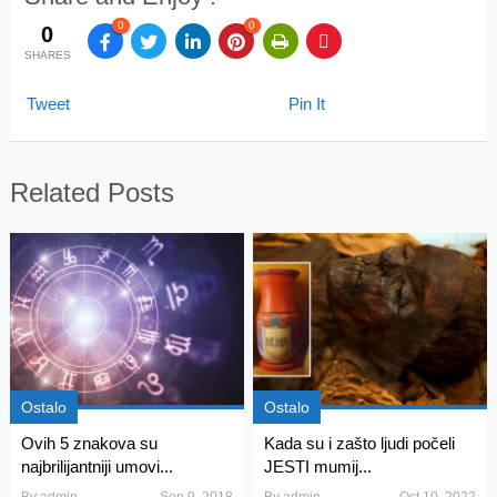
0
0
0
SHARES
Tweet
Pin It
Related Posts
Ostalo
Ostalo
Ovih 5 znakova su
Kada su i zašto ljudi počeli
najbrilijantniji umovi...
JESTI mumij...