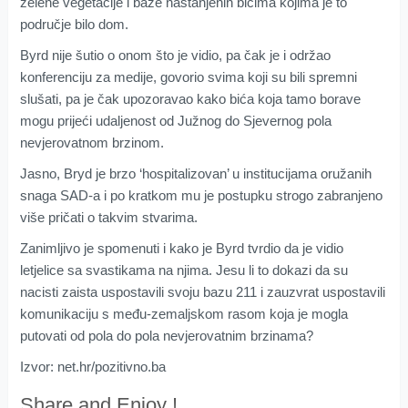
zelene vegetacije i baze nastanjenih bićima kojima je to
područje bilo dom.
Byrd nije šutio o onom što je vidio, pa čak je i održao
konferenciju za medije, govorio svima koji su bili spremni
slušati, pa je čak upozoravao kako bića koja tamo borave
mogu prijeći udaljenost od Južnog do Sjevernog pola
nevjerovatnom brzinom.
Jasno, Bryd je brzo ‘hospitalizovan’ u institucijama oružanih
snaga SAD-a i po kratkom mu je postupku strogo zabranjeno
više pričati o takvim stvarima.
Zanimljivo je spomenuti i kako je Byrd tvrdio da je vidio
letjelice sa svastikama na njima. Jesu li to dokazi da su
nacisti zaista uspostavili svoju bazu 211 i zauzvrat uspostavili
komunikaciju s među-zemaljskom rasom koja je mogla
putovati od pola do pola nevjerovatnim brzinama?
Izvor: net.hr/pozitivno.ba
Share and Enjoy !