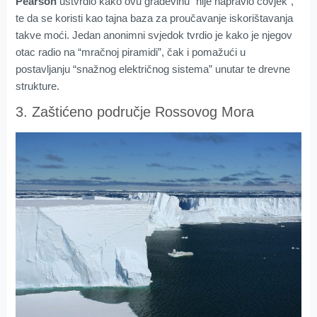
Pearson
ustvrdio kako ovu građevinu “nije napravio čovjek”,
te da se koristi kao tajna baza za proučavanje iskorištavanja
takve moći. Jedan anonimni svjedok tvrdio je kako je njegov
otac radio na “mračnoj piramidi”, čak i pomažući u
postavljanju “snažnog električnog sistema” unutar te drevne
strukture.
3. Zaštićeno područje Rossovog Mora