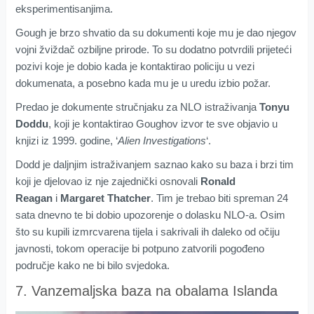
eksperimentisanjima.
Gough je brzo shvatio da su dokumenti koje mu je dao njegov
vojni žviždač ozbiljne prirode. To su dodatno potvrdili prijeteći
pozivi koje je dobio kada je kontaktirao policiju u vezi
dokumenata, a posebno kada mu je u uredu izbio požar.
Predao je dokumente stručnjaku za NLO istraživanja
Tonyu
Doddu
, koji je kontaktirao Goughov izvor te sve objavio u
knjizi iz 1999. godine, ‘
Alien Investigations
‘.
Dodd je daljnjim istraživanjem saznao kako su baza i brzi tim
koji je djelovao iz nje zajednički osnovali
Ronald
Reagan
i
Margaret Thatcher
. Tim je trebao biti spreman 24
sata dnevno te bi dobio upozorenje o dolasku NLO-a. Osim
što su kupili izmrcvarena tijela i sakrivali ih daleko od očiju
javnosti, tokom operacije bi potpuno zatvorili pogođeno
područje kako ne bi bilo svjedoka.
7. Vanzemaljska baza na obalama Islanda