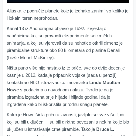
Aljaska je područje planete koje je jednako zanimljivo koliko je
i lokalni teren neprohodan.
Kanal 13 iz Anchoragea objavio je 1992. izvještaj o
naučnicima koji su provodili eksperimente seizmičkih
snimanja, a koji su vjerovali da su nehotice otkrili dimenzije
piramidalne strukture oko 80 kilometara od planine Denali
(bivše Mount McKinley).
Ništa puno više nije nastalo iz te priče, sve do dvije decenije
kasnije u 2012. kada je pripadnik vojske (sada u penziji)
kontaktirao NLO istraživačicu i novinarku
Lindu Moulton
Howe
s podacima o navodnom nalazu. Tvrdio je da je
piramida izgrađena prije hiljade i hiljade godina i da je
izgrađena kako bi iskoristila prirodnu snagu planete.
Kako je Howe širila priču u javnosti, javljalo se sve više ljudi
koji su bili uključeni ili su bili dirktno povezani s nekim ko je bio
uključen u istraživanje crne piramide. Tako je
Bruce L.