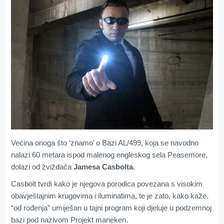
Većina onoga što ‘znamo’ o Bazi AL/499, koja se navodno
nalazi 60 metara ispod malenog engleskog sela Peasemore,
dolazi od žviždača
Jamesa Casbolta
.
Casbolt tvrdi kako je njegova porodica povezana s visokim
obavještajnim krugovima i iluminatima, te je zato, kako kaže,
“od rođenja” umiješan u tajni program koji djeluje u podzemnoj
bazi pod nazivom Projekt maneken.