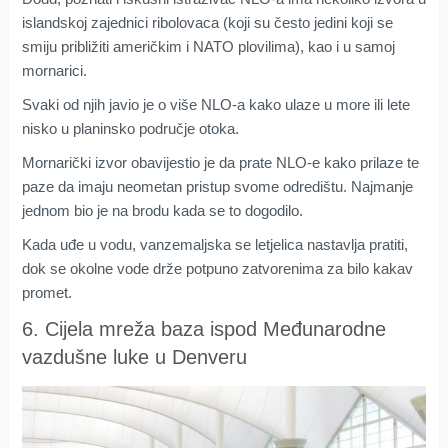
islandskoj zajednici ribolovaca (koji su često jedini koji se
smiju približiti američkim i NATO plovilima), kao i u samoj
mornarici.
Svaki od njih javio je o više NLO-a kako ulaze u more ili lete
nisko u planinsko područje otoka.
Mornarički izvor obavijestio je da prate NLO-e kako prilaze te
paze da imaju neometan pristup svome odredištu. Najmanje
jednom bio je na brodu kada se to dogodilo.
Kada uđe u vodu, vanzemaljska se letjelica nastavlja pratiti,
dok se okolne vode drže potpuno zatvorenima za bilo kakav
promet.
6. Cijela mreža baza ispod Međunarodne
vazdušne luke u Denveru