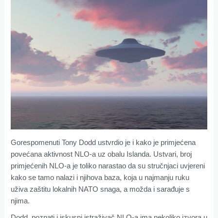
Gorespomenuti Tony Dodd ustvrdio je i kako je primjećena
povećana aktivnost NLO-a uz obalu Islanda. Ustvari, broj
primjećenih NLO-a je toliko narastao da su stručnjaci uvjereni
kako se tamo nalazi i njihova baza, koja u najmanju ruku
uživa zaštitu lokalnih NATO snaga, a možda i sarađuje s
njima.
Dodd, poznati i iskusni istraživač NLO-a ima nekoliko izvora u