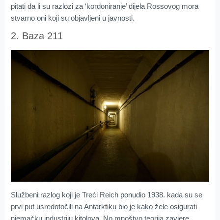
pitati da li su razlozi za ‘kordoniranje’ dijela Rossovog mora
stvarno oni koji su objavljeni u javnosti.
2. Baza 211
Službeni razlog koji je Treći Reich ponudio 1938. kada su se
prvi put usredotočili na Antarktiku bio je kako žele osigurati
njemačku industriju kitolova. No mnoštvo teorija zavjere