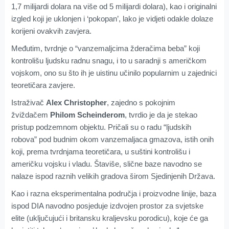
1,7 milijardi dolara na više od 5 milijardi dolara), kao i originalni
izgled koji je uklonjen i ‘pokopan’, lako je vidjeti odakle dolaze
korijeni ovakvih zavjera.
Međutim, tvrdnje o “vanzemaljcima žderačima beba” koji
kontrolišu ljudsku radnu snagu, i to u saradnji s američkom
vojskom, ono su što ih je uistinu učinilo popularnim u zajednici
teoretičara zavjere.
Istraživač
Alex Christopher
, zajedno s pokojnim
žviždačem
Philom Scheinderom
, tvrdio je da je stekao
pristup podzemnom objektu. Pričali su o radu “ljudskih
robova” pod budnim okom vanzemaljaca gmazova, istih onih
koji, prema tvrdnjama teoretičara, u suštini kontrolišu i
američku vojsku i vladu. Štaviše, slične baze navodno se
nalaze ispod raznih velikih gradova širom Sjedinjenih Država.
Kao i razna eksperimentalna područja i proizvodne linije, baza
ispod DIA navodno posjeduje izdvojen prostor za svjetske
elite (uključujući i britansku kraljevsku porodicu), koje će ga