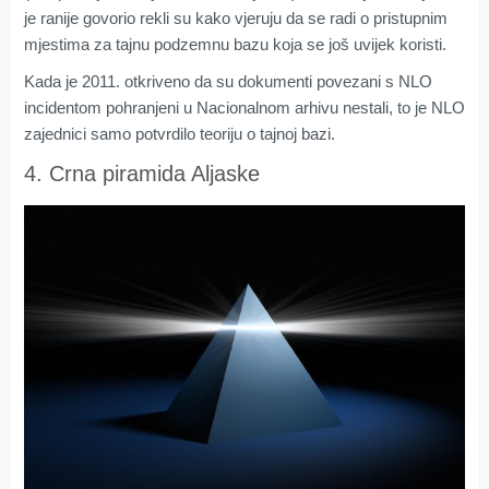
je ranije govorio rekli su kako vjeruju da se radi o pristupnim
mjestima za tajnu podzemnu bazu koja se još uvijek koristi.
Kada je 2011. otkriveno da su dokumenti povezani s NLO
incidentom pohranjeni u Nacionalnom arhivu nestali, to je NLO
zajednici samo potvrdilo teoriju o tajnoj bazi.
4. Crna piramida Aljaske