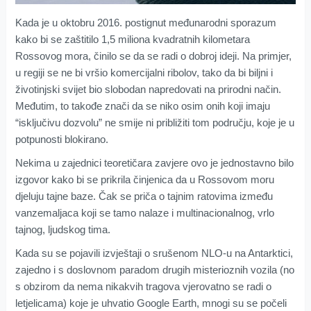
Kada je u oktobru 2016. postignut međunarodni sporazum
kako bi se zaštitilo 1,5 miliona kvadratnih kilometara
Rossovog mora, činilo se da se radi o dobroj ideji. Na primjer,
u regiji se ne bi vršio komercijalni ribolov, tako da bi biljni i
životinjski svijet bio slobodan napredovati na prirodni način.
Međutim, to takođe znači da se niko osim onih koji imaju
“isključivu dozvolu” ne smije ni približiti tom području, koje je u
potpunosti blokirano.
Nekima u zajednici teoretičara zavjere ovo je jednostavno bilo
izgovor kako bi se prikrila činjenica da u Rossovom moru
djeluju tajne baze. Čak se priča o tajnim ratovima između
vanzemaljaca koji se tamo nalaze i multinacionalnog, vrlo
tajnog, ljudskog tima.
Kada su se pojavili izvještaji o srušenom NLO-u na Antarktici,
zajedno i s doslovnom paradom drugih misterioznih vozila (no
s obzirom da nema nikakvih tragova vjerovatno se radi o
letjelicama) koje je uhvatio Google Earth, mnogi su se počeli