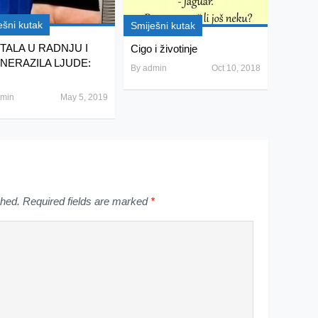
ešni kutak
Smiješni kutak
TALA U RADNJU I
Cigo i životinje
NERAZILA LJUDE:
By
admin
Oct 10, 2018
min
May 5, 2019
shed.
Required fields are marked
*