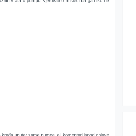
laznih vrata u pumpu, vjerovatno misleći da ga niko ne
 krađa unutar same pumpe, ali komentari ispod objave