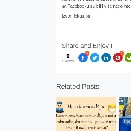
na Facebooku su bili i više nego inte
Izvor: fokus.ba
Share and Enjoy !
0
0
0
SHARES
Related Posts