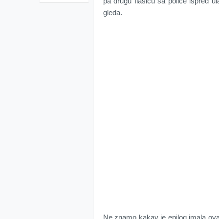
pa drugu flašicu sa police ispred u
gleda.
Ne znamo kakav je epilog imala ova