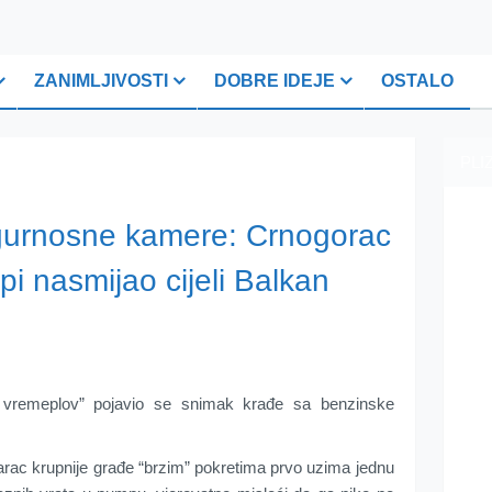
ZANIMLJIVOSTI
DOBRE IDEJE
OSTALO
PLI
igurnosne kamere: Crnogorac
i nasmijao cijeli Balkan
i vremeplov” pojavio se snimak krađe sa benzinske
arac krupnije građe “brzim” pokretima prvo uzima jednu