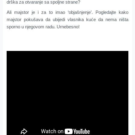
drška za otvaranje sa spoljne strane?
Ali majstor je i za to imao ‘objašnjenje’. Pogledajte kako
majstor pokušava da ubijedi vlasnika kuće da nema ništa
sporno u njegovom radu. Urnebesno!