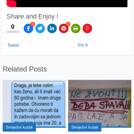
Share and Enjoy !
0
0
0
SHARES
Tweet
Pin It
Related Posts
Smiješni kutak
Smiješni kutak