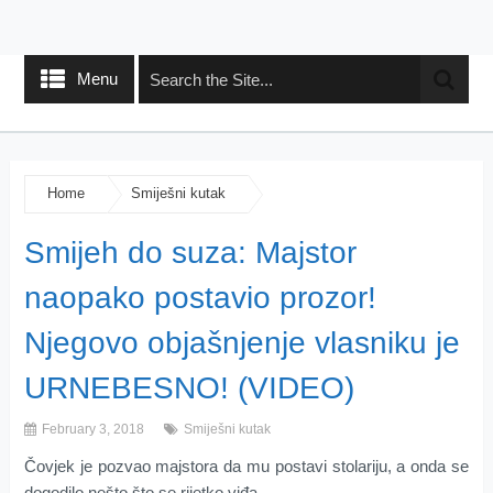
Menu
Home
Smiješni kutak
Smijeh do suza: Majstor
naopako postavio prozor!
Njegovo objašnjenje vlasniku je
URNEBESNO! (VIDEO)
February 3, 2018
Smiješni kutak
Čovjek je pozvao majstora da mu postavi stolariju, a onda se
dogodilo nešto što se rijetko viđa.