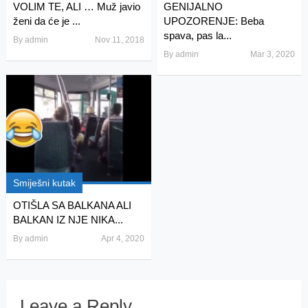
VOLIM TE, ALI … Muž javio
GENIJALNO
ženi da će je ...
UPOZORENJE: Beba
spava, pas la...
By
admin
Nov 11, 2018
By
admin
Mar 3, 2020
Smiješni kutak
OTIŠLA SA BALKANA ALI
BALKAN IZ NJE NIKA...
By
admin
Apr 4, 2020
Leave a Reply