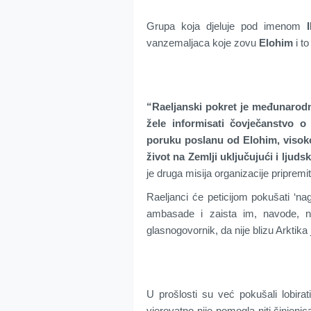
Grupa koja djeluje pod imenom
I
vanzemaljaca koje zovu
Elohim
i t
“Raeljanski pokret je međunarodn
žele informisati čovječanstvo o
poruku poslanu od Elohim, visoko
život na Zemlji uključujući i ljuds
je druga misija organizacije priprem
Raeljanci će peticijom pokušati ‘na
ambasade i zaista im, navode, ni
glasnogovornik, da nije blizu Arktik
U prošlosti su već pokušali lobirati
vjerovatno nije pomogla niti činjenic