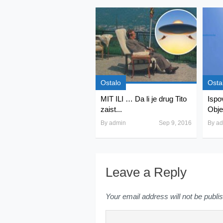
Ostalo
Osta
MIT ILI … Da li je drug Tito
Ispo
zaist...
Obje
By
admin
Sep 9, 2016
By
ad
Leave a Reply
Your email address will not be publi