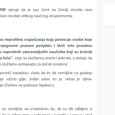
RM
vjeruje da je sav život na Zemlji stvorila rasa
o kao rezultat velikog naučnog eksperimenta.
a neprofitna organizacja koja povezuje osobe koje
 njegovom pravom porijeklu i širiti vrlo posebnu
 naprednih vanzemaljskih naučnika koji su kreirali
ka bića”
, stoji na službenoj stranici pokreta, a dodaju da
iti službenu ambasadu za doček kreatora’.
govoriti’ kanadsku vladu da im da zemljište za gradnju
je važno gdje. Jedini uslov im je, rekao je njihov
a jer Elohimi ne podnose hladnoću.
 za zemljište na izraelskom tlu, ali su bili odbijeni, a
a da je njihov logo u sebi imao i svastiku. Logo su otad