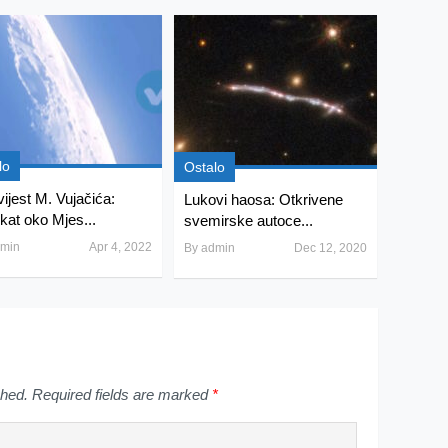
lo
Ostalo
vijest M. Vujačića:
Lukovi haosa: Otkrivene
kat oko Mjes...
svemirske autoce...
min
Apr 4, 2022
By
admin
Dec 12, 2020
shed.
Required fields are marked
*