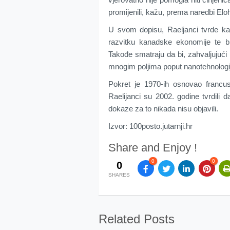
promijenili, kažu, prema naredbi Elo
U svom dopisu, Raeljanci tvrde ka
razvitku kanadske ekonomije te bi 
Takođe smatraju da bi, zahvaljujući
mnogim poljima poput nanotehnologije
Pokret je 1970-ih osnovao francu
Raelijanci su 2002. godine tvrdili d
dokaze za to nikada nisu objavili.
Izvor: 100posto.jutarnji.hr
Share and Enjoy !
0
0
0
SHARES
Related Posts