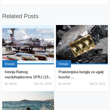
Related Posts
Ostalo
Ostalo
Istorija Ratnog
Praistorijska burgija za ugalj:
vazduhoplovstva SFRJ (19...
Isuviše ...
By
admin
Nov 11, 2019
By
admin
Sep 9, 2023