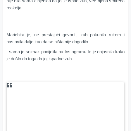
nije bila sama činjenica da joj je ispao zub, već njena smirena
reakcija.
Marichka je, ne prestajući govoriti, zub pokupila rukom i
nastavila dalje kao da se ništa nije dogodilo.
I sama je snimak podijelila na Instagramu te je objasnila kako
je došlo do toga da joj ispadne zub.