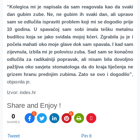
“Kolegica mi je napisala da sam reagovala kao da svaki
dan gubim zube. Ne, ne gubim ih svaki dan, ali upravo
sam se odlučila ispraviti problem koji mi se dogodio prije
10 godina. U spavaćoj sam sobi imala tešku metalnu
budilicu koja se jako sviđala mojoj kćeri. Zgrabila ju je i
počela mahati oko moje glave dok sam spavala. I kad sam
zijevnula, izbila mi je polovicu zuba. Sad sam se konačno
odlučila za radikalniji popravak, ali nisam bila dovoljno
pažljiva oko savjeta stomatologa da do kraja liječenja ne
grizem hranu prednjim zubima. Zato se ovo i dogodilo”
,
objasnila je.
Izvor: index.hr
Share and Enjoy !
0
0
0
SHARES
Tweet
Pin It