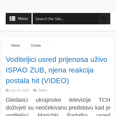
Menu
Home
Ostalo
Voditeljici usred prijenosa uživo
ISPAO ZUB, njena reakcija
postala hit (VIDEO)
July 16, 2020
Ostalo
Gledaoci ukrajinske televizije TCH
doživjeli su neočekivanu predstavu kad je
voditeljici Marichki Padalko usred