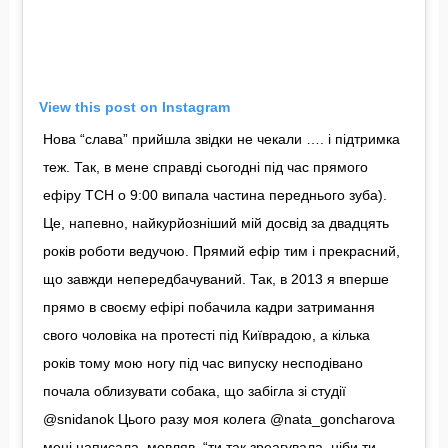
View this post on Instagram
Нова “слава” прийшла звідки не чекали …. і підтримка
теж. Так, в мене справді сьогодні під час прямого
ефіру ТСН о 9:00 випала частина переднього зуба).
Це, напевно, найкурйозніший мій досвід за двадцять
років роботи ведучою. Прямий ефір тим і прекрасний,
що завжди непередбачуваний. Так, в 2013 я вперше
прямо в своєму ефірі побачила кадри затримання
свого чоловіка на протесті під Київрадою, а кілька
років тому мою ногу під час випуску несподівано
почала облизувати собака, що забігла зі студії
@snidanok Цього разу моя колега @nata_goncharova
мені написала, мовляв, “ти так зреагувала, ніби ти