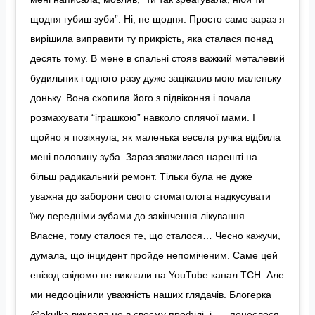
щодня губиш зуби”. Ні, не щодня. Просто саме зараз я
вирішила виправити ту прикрість, яка сталася понад
десять тому. В мене в спальні стояв важкий металевий
будильник і одного разу дуже зацікавив мою маленьку
доньку. Вона схопила його з підвіконня і почала
розмахувати “іграшкою” навколо сплячої мами. І
щойно я позіхнула, як маленька весела ручка відбила
мені половину зуба. Зараз зважилася нарешті на
більш радикальний ремонт. Тільки була не дуже
уважна до заборони свого стоматолога надкусувати
їжу передніми зубами до закінчення лікування.
Власне, тому сталося те, що сталося… Чесно кажучи,
думала, що інцидент пройде непоміченим. Саме цей
епізод свідомо не виклали на YouTube канал ТСН. Але
ми недооцінили уважність наших глядачів. Блогерка
@ekulka виклала це в своєму профілі, і …. понеслося