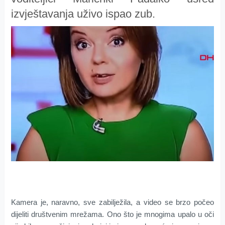
izvještavanja uživo ispao zub.
Kamera je, naravno, sve zabilježila, a video se brzo počeo
dijeliti društvenim mrežama. Ono što je mnogima upalo u oči