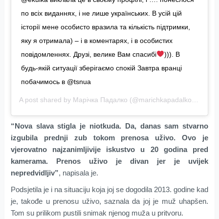
по всіх виданнях, і не лише українських. В усій цій
історії мене особисто вразила та кількість підтримки,
яку я отримала) – і в коментарях, і в особистих
повідомленнях. Друзі, велике Вам спасибі
))). В
будь-якій ситуації зберігаємо спокій Завтра вранці
побачимось в @tsnua
A post shared by
Марічка Падалко
(@marichkapadalko) on
Jul
“Nova slava stigla je niotkuda. Da, danas sam stvarno
izgubila prednji zub tokom prenosa uživo. Ovo je
vjerovatno najzanimljivije iskustvo u 20 godina pred
kamerama. Prenos uživo je divan jer je uvijek
nepredvidljiv”
, napisala je.
Podsjetila je i na situaciju koja joj se dogodila 2013. godine kad
je, takođe u prenosu uživo, saznala da joj je muž uhapšen.
Tom su prilikom pustili snimak njenog muža u pritvoru.