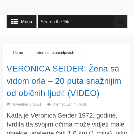
Menu
Home
Internet
·
Zanimljivosti
VERONICA SEIDER: Žena sa
vidom orla – 20 puta snažnijim
od običnih ljudi! (VIDEO)
November 8, 2021
Internet
,
Zanimljivosti
Kada je Veronica Seider 1972. godine,
tvrdila da svojim očima može vidjeti male
objekte udaljene čak 1,6 km (1 milja), niko