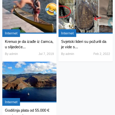
Internet
Internet
Krenuo je da izađe iz čamca,
Svjetski lideri su požurili da
u slijedeće...
je vide s...
By
admin
Jul 7, 2019
By
admin
Feb 2, 2022
Internet
Godišnja plata od 55.000 €