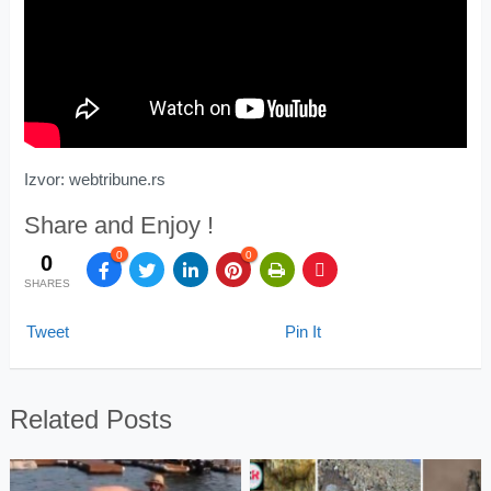
Izvor: webtribune.rs
Share and Enjoy !
0
0
0
SHARES
Tweet
Pin It
Related Posts