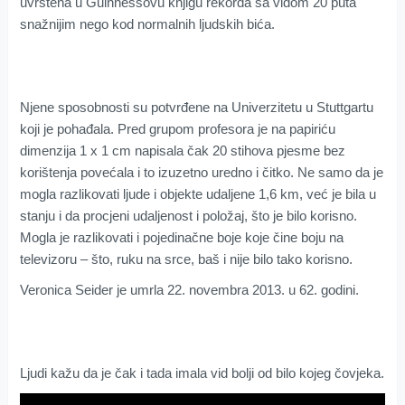
uvrštena u Guinnessovu knjigu rekorda sa vidom 20 puta
snažnijim nego kod normalnih ljudskih bića.
Njene sposobnosti su potvrđene na Univerzitetu u Stuttgartu
koji je pohađala. Pred grupom profesora je na papiriću
dimenzija 1 x 1 cm napisala čak 20 stihova pjesme bez
korištenja povećala i to izuzetno uredno i čitko. Ne samo da je
mogla razlikovati ljude i objekte udaljene 1,6 km, već je bila u
stanju i da procjeni udaljenost i položaj, što je bilo korisno.
Mogla je razlikovati i pojedinačne boje koje čine boju na
televizoru – što, ruku na srce, baš i nije bilo tako korisno.
Veronica Seider je umrla 22. novembra 2013. u 62. godini.
Ljudi kažu da je čak i tada imala vid bolji od bilo kojeg čovjeka.