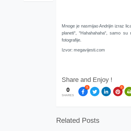
Mnoge je nasmijao Andrijin izraz lica
planeti“, “Hahahahaha“, samo su 
fotografije.
Izvor: megavijesti.com
Share and Enjoy !
0
0
0
SHARES
Related Posts