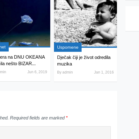
net
Uspomene
era na DNU OKEANA
Dječak čiji je život odredila
ila nešto BIZAR...
muzika
min
Jun 6, 2019
By
admin
Jan 1, 2016
shed.
Required fields are marked
*