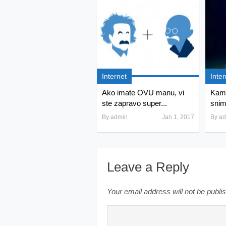
Internet
Inter
Ako imate OVU manu, vi
Kam
ste zapravo super...
snim
By
admin
Jan 1, 2017
By
ad
Leave a Reply
Your email address will not be publi