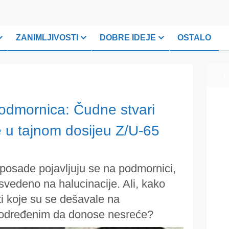
ZANIMLJIVOSTI
DOBRE IDEJE
OSTALO
PLI
odmornica: Čudne stvari
e u tajnom dosijeu Z/U-65
 posade pojavljuju se na podmornici,
svedeno na halucinacije. Ali, kako
ti koje su se dešavale na
određenim da donose nesreće?