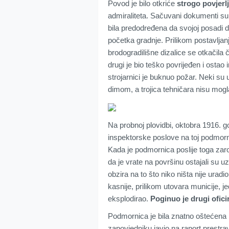
Povod je bilo otkriće
strogo povjerl
admiraliteta. Sačuvani dokumenti su 
bila predodređena da svojoj posadi 
početka gradnje. Prilikom postavljanj
brodogradilišne dizalice se otkačila
drugi je bio teško povrijeđen i ostao 
strojarnici je buknuo požar. Neki su 
dimom, a trojica tehničara nisu mogla
Na probnoj plovidbi, oktobra 1916. g
inspektorske poslove na toj podmorn
Kada je podmornica poslije toga zaro
da je vrate na površinu ostajali su u
obzira na to što niko ništa nije uradi
kasnije, prilikom utovara municije, 
eksplodirao.
Poginuo je drugi ofici
Podmornica je bila znatno oštećena i
zapovjedniku javio na raport prestrav