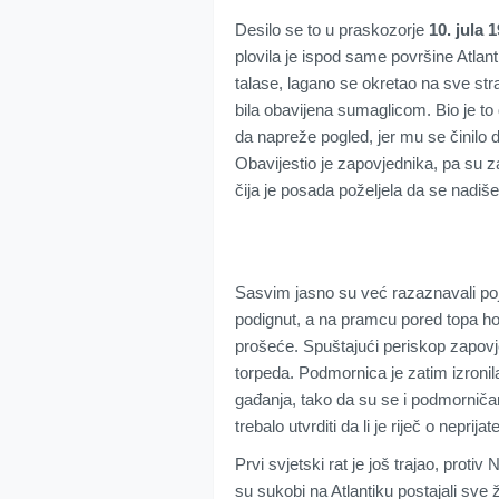
Desilo se to u praskozorje
10. jula 
plovila je ispod same površine Atlant
talase, lagano se okretao na sve str
bila obavijena sumaglicom. Bio je to d
da napreže pogled, jer mu se činilo d
Obavijestio je zapovjednika, pa su za
čija je posada poželjela da se nadiš
Sasvim jasno su već razaznavali poj
podignut, a na pramcu pored topa hoda
prošeće. Spuštajući periskop zapov
torpeda. Podmornica je zatim izronil
gađanja, tako da su se i podmorničars
trebalo utvrditi da li je riječ o neprija
Prvi svjetski rat je još trajao, prot
su sukobi na Atlantiku postajali sve