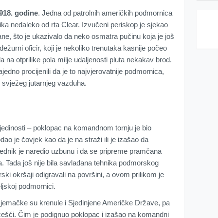
1918. godine
. Jedna od patrolnih američkih podmornica
ika nedaleko od rta Clear. Izvučeni periskop je sjekao
ane, što je ukazivalo da neko osmatra pučinu koja je još
ežurni oficir, koji je nekoliko trenutaka kasnije počeo
a na otprilike pola milje udaljenosti pluta nekakav brod.
jedno procijenili da je to najvjerovatnije podmornica,
e svježeg jutarnjeg vazduha.
edinosti – poklopac na komandnom tornju je bio
o je čovjek kao da je na straži ili je izašao da
jednik je naredio uzbunu i da se pripreme pramčana
a. Tada još nije bila savladana tehnika podmorskog
ki okršaji odigravali na površini, a ovom prilikom je
teljskoj podmornici.
iv Njemačke su krenule i Sjedinjene Američke Države, pa
 žešći. Čim je podignuo poklopac i izašao na komandni