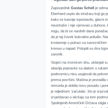
Zapovjednik
Gustav Schell
je odmah
Eberhard uspio da stražaru koji ga je
kako se kasnije ispostavilo, glavni i
neustrašiv i nije vjerovao u duhove,
nogu, da bi se nardnih dana ponašao 
da je taj čovek bukvalno poludio. Na
krstarenje u potrazi za savezničkim
krenuo u napad. Potopili su dva trgov
zaronili.
Stojeći na morskom dnu, uklanjali su 
obavlja popravke sa alatom u rukama
podmornicu nisu uspjevali da pokren
prema površini. Mašina je proradila i
remonta je dobila novu posadu i pono
je odjednom ‘zaćutala’, što je izazval
izvještavao o okršaju sa tom podm
Sjedinjenih Američkih Država stigla v