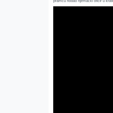
pramcu hodao njemački oficir u kr