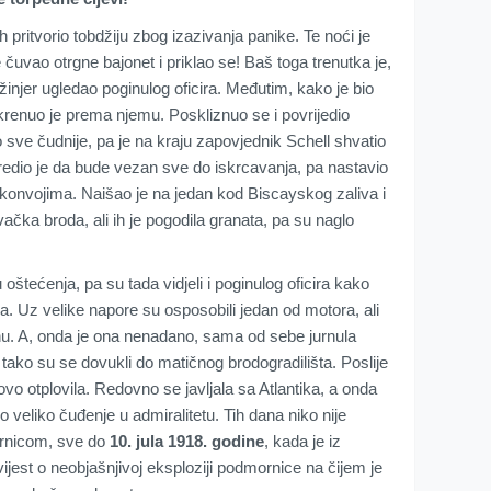
 pritvorio tobdžiju zbog izazivanja panike. Te noći je
 čuvao otrgne bajonet i priklao se! Baš toga trenutka je,
nžinjer ugledao poginulog oficira. Međutim, kako je bio
 krenuo je prema njemu. Poskliznuo se i povrijedio
sve čudnije, pa je na kraju zapovjednik Schell shvatio
redio je da bude vezan sve do iskrcavanja, pa nastavio
 konvojima. Naišao je na jedan kod Biscayskog zaliva i
ačka broda, ali ih je pogodila granata, pa su naglo
oštećenja, pa su tada vidjeli i poginulog oficira kako
. Uz velike napore su osposobili jedan od motora, ali
u. A, onda je ona nenadano, sama od sebe jurnula
 tako su se dovukli do matičnog brodogradilišta. Poslije
vo otplovila. Redovno se javljala sa Atlantika, a onda
o veliko čuđenje u admiralitetu. Tih dana niko nije
ornicom, sve do
10. jula 1918. godine
, kada je iz
ijest o neobjašnjivoj eksploziji podmornice na čijem je