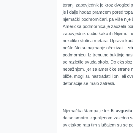
toranj, zapovjednik je kroz dvogle
je i dalje hodao pramcem pored topa
njemački podmorničari, pa više nije b
Američka podmornica je zauzela bor
zapovjednik čudio kako ih Nijemci ne
nekoliko stotina metara. Upravo kada 
nešto što su najmanje očekivali –
st
podmornicu. Iz trenutne buktinje nas
se razletile svuda okolo. Do eksploz
nepažnjom, jer sa američke strane nij
bliže, mogli su nastradati i oni, ali 
detonacije se malo zatresli.
Njemačka štampa je tek
5. avgusta
da se smatra izgubljenom zajedno sa
svjetskog rata tim slučajem su se p