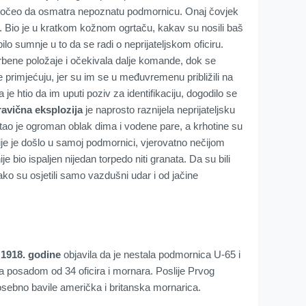
d počeo da osmatra nepoznatu podmornicu. Onaj čovjek
. Bio je u kratkom kožnom ogrtaču, kakav su nosili baš
ilo sumnje u to da se radi o neprijateljskom oficiru.
bene položaje i očekivala dalje komande, dok se
 primjećuju, jer su im se u međuvremenu približili na
je htio da im uputi poziv za identifikaciju, dogodilo se
ravična eksplozija
je naprosto raznijela neprijateljsku
tao je ogroman oblak dima i vodene pare, a krhotine su
ije je došlo u samoj podmornici, vjerovatno nečijom
e bio ispaljen nijedan torpedo niti granata. Da su bili
ovako su osjetili samo vazdušni udar i od jačine
 1918. godine
objavila da je nestala podmornica U-65 i
 posadom od 34 oficira i mornara. Poslije Prvog
osebno bavile američka i britanska mornarica.