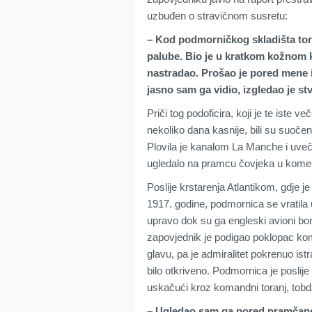
uzbuđen o stravičnom susretu:
– Kod podmorničkog skladišta to
palube. Bio je u kratkom kožnom k
nastradao. Prošao je pored mene 
jasno sam ga vidio, izgledao je s
Priči tog podoficira, koji je te iste ve
nekoliko dana kasnije, bili su suoč
Plovila je kanalom La Manche i uveče j
ugledalo na pramcu čovjeka u kome 
Poslije krstarenja Atlantikom, gdje j
1917. godine, podmornica se vratila u
upravo dok su ga engleski avioni bo
zapovjednik je podigao poklopac ko
glavu, pa je admiralitet pokrenuo is
bilo otkriveno. Podmornica je poslij
uskačući kroz komandni toranj, tobd
– Ugledao sam ga pored pramčane 