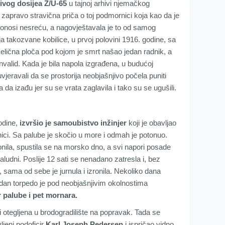
jivog dosijea Z/U-65
u tajnoj arhivi njemačkog
zapravo stravična priča o toj podmornici koja kao da je
donosi nesreću, a nagovještavala je to od samog
a takozvane kobilice, u prvoj polovini 1916. godine, sa
 čelična ploča pod kojom je smrt našao jedan radnik, a
invalid. Kada je bila napola izgrađena, u budućoj
uvjeravali da se prostorija neobjašnjivo počela puniti
 da izađu jer su se vrata zaglavila i tako su se ugušili.
odine,
izvršio je samoubistvo inžinjer
koji je obavljao
ici. Sa palube je skočio u more i odmah je potonuo.
nila, spustila se na morsko dno, a svi napori posade
zaludni. Poslije 12 sati se nenadano zatresla i, bez
o, sama od sebe je jurnula i izronila. Nekoliko dana
jedan torpedo je pod neobjašnjivim okolnostima
r palube i pet mornara.
 otegljena u brodogradilište na popravak. Tada se
ljeni podoficir
Karl Joseph Pedersen
i ispričao vidno