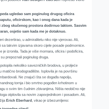
rpeda ugledao sam poginulog drugog oficira
aputu, oficirskom, kao i onog dana kada je
i zbog skučenog prostora dodirnuo laktom. Sasvim
tvaran, osjetio sam kada me je dotaknuo.
čeri dezertirao, u admiralitetu niko nije vjerovao. Ali,
eni sa takvim izjavama skoro cijele posade podmornice.
e izronila. Tada je više mornara, oficira i podoficira,
su prepoznali poginulog druga.
e potopila nekoliko savezničkih brodova, u proljeće
 matično brodogradilište. Isplovila je na površinu
mbardovali. Ne znajući šta se događa napolju,
mandnog tornja i bio smrtno pogođen krhotinom u
tragu o svim tim čudnim zbivanjima. Ništa neobično nije
e toga otplovila sa novim zapovjednikom i posadom. Ali,
žija
Erich Eberhard
, vikao je izbezumljeno:
torpedne cijevi!