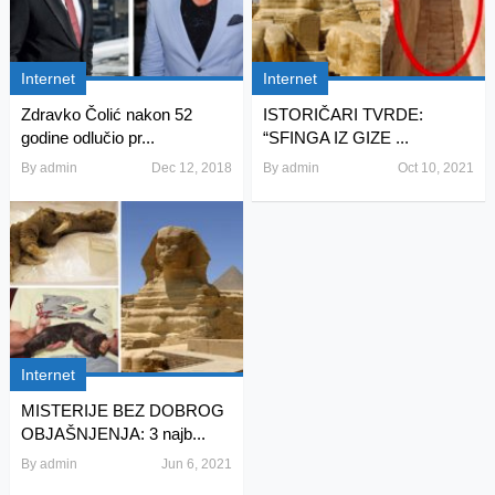
Internet
Internet
Zdravko Čolić nakon 52
ISTORIČARI TVRDE:
godine odlučio pr...
“SFINGA IZ GIZE ...
By
admin
Dec 12, 2018
By
admin
Oct 10, 2021
Internet
MISTERIJE BEZ DOBROG
OBJAŠNJENJA: 3 najb...
By
admin
Jun 6, 2021