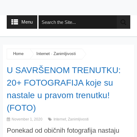
Menu
Home
Internet
·
Zanimljivosti
U SAVRŠENOM TRENUTKU:
20+ FOTOGRAFIJA koje su
nastale u pravom trenutku!
(FOTO)
November 1, 2020
Internet
,
Zanimljivosti
Ponekad od običnih fotografija nastaju