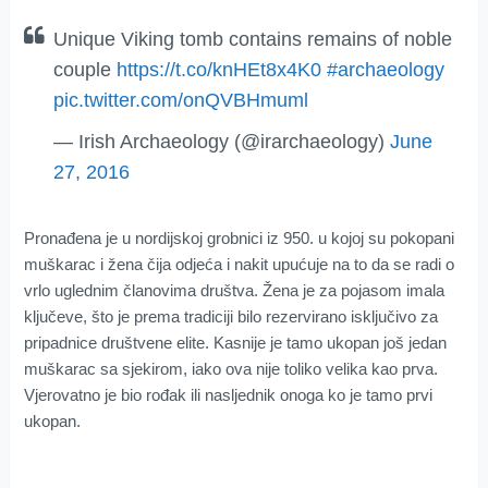
Unique Viking tomb contains remains of noble
couple
https://t.co/knHEt8x4K0
#archaeology
pic.twitter.com/onQVBHmuml
— Irish Archaeology (@irarchaeology)
June
27, 2016
Pronađena je u nordijskoj grobnici iz 950. u kojoj su pokopani
muškarac i žena čija odjeća i nakit upućuje na to da se radi o
vrlo uglednim članovima društva. Žena je za pojasom imala
ključeve, što je prema tradiciji bilo rezervirano isključivo za
pripadnice društvene elite. Kasnije je tamo ukopan još jedan
muškarac sa sjekirom, iako ova nije toliko velika kao prva.
Vjerovatno je bio rođak ili nasljednik onoga ko je tamo prvi
ukopan.