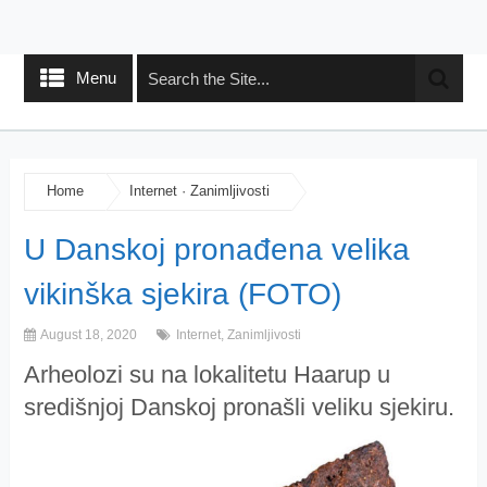
Menu
Home
Internet
·
Zanimljivosti
U Danskoj pronađena velika
vikinška sjekira (FOTO)
August 18, 2020
Internet
,
Zanimljivosti
Arheolozi su na lokalitetu Haarup u
središnjoj Danskoj pronašli veliku sjekiru.