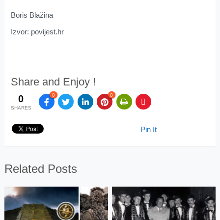
Boris Blažina
Izvor: povijest.hr
Share and Enjoy !
0
0
0
SHARES
Pin It
Related Posts