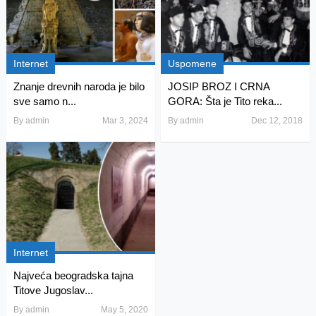
Internet
Uspomene
Znanje drevnih naroda je bilo
JOSIP BROZ I CRNA
sve samo n...
GORA: Šta je Tito reka...
By
admin
Mar 3, 2024
By
admin
Dec 12, 2018
Internet
Najveća beogradska tajna
Titove Jugoslav...
By
admin
May 5, 2020