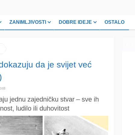
ZANIMLJIVOSTI
DOBRE IDEJE
OSTALO
PLI
 dokazuju da je svijet već
)
osti
maju jednu zajedničku stvar – sve ih
ost, ludilo ili duhovitost