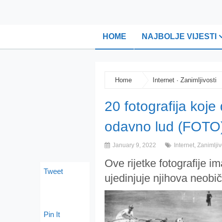
HOME
NAJBOLJE VIJESTI
Home
Internet
·
Zanimljivosti
20 fotografija koje
odavno lud (FOTO
January 9, 2022
Internet
,
Zanimljiv
Ove rijetke fotografije i
Tweet
ujedinjuje njihova neobičn
Pin It