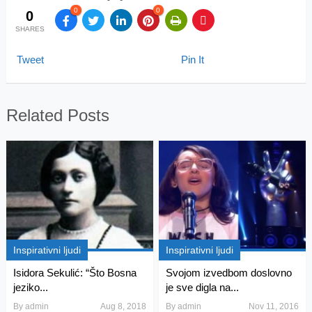
0
0
0
SHARES
Tweet
Pin It
Related Posts
Inspirativni ljudi
Inspirativni ljudi
Isidora Sekulić: “Što Bosna
Svojom izvedbom doslovno
jeziko...
je sve digla na...
By
admin
Aug 8, 2018
By
admin
Nov 11, 2016