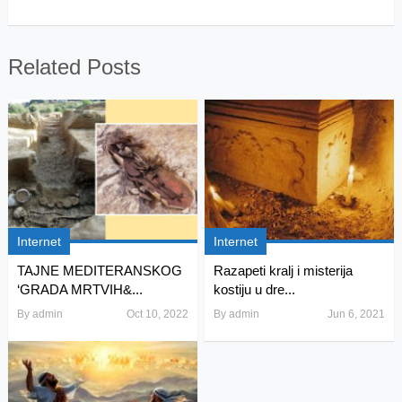
Related Posts
Internet
Internet
TAJNE MEDITERANSKOG
Razapeti kralj i misterija
‘GRADA MRTVIH&...
kostiju u dre...
By
admin
Oct 10, 2022
By
admin
Jun 6, 2021