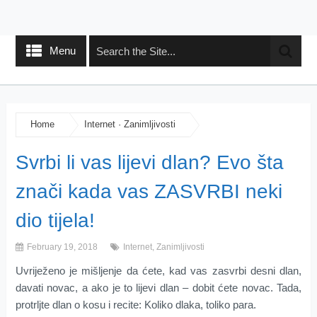
Menu
Home
Internet
·
Zanimljivosti
Svrbi li vas lijevi dlan? Evo šta
znači kada vas ZASVRBI neki
dio tijela!
February 19, 2018
Internet
,
Zanimljivosti
Uvriježeno je mišljenje da ćete, kad vas zasvrbi desni dlan,
davati novac, a ako je to lijevi dlan – dobit ćete novac. Tada,
protrljte dlan o kosu i recite: Koliko dlaka, toliko para.