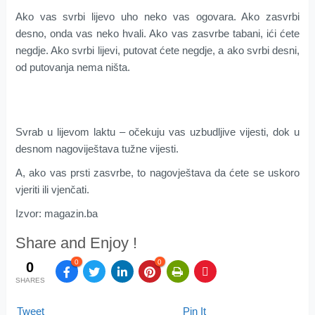
Ako vas svrbi lijevo uho neko vas ogovara. Ako zasvrbi
desno, onda vas neko hvali. Ako vas zasvrbe tabani, ići ćete
negdje. Ako svrbi lijevi, putovat ćete negdje, a ako svrbi desni,
od putovanja nema ništa.
Svrab u lijevom laktu – očekuju vas uzbudljive vijesti, dok u
desnom nagoviještava tužne vijesti.
A, ako vas prsti zasvrbe, to nagovještava da ćete se uskoro
vjeriti ili vjenčati.
Izvor: magazin.ba
Share and Enjoy !
0
0
0
SHARES
Tweet
Pin It