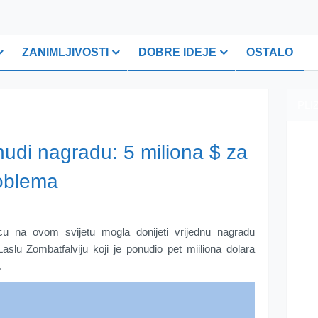
ZANIMLJIVOSTI
DOBRE IDEJE
OSTALO
PLI
nudi nagradu: 5 miliona $ za
roblema
ncu na ovom svijetu mogla donijeti vrijednu nagradu
aslu Zombatfalviju koji je ponudio pet miiliona dolara
.