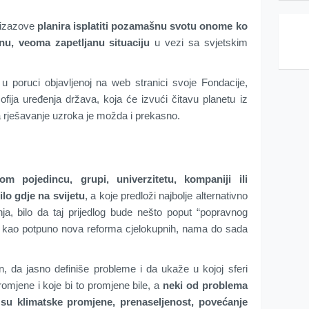
 izazove
planira isplatiti pozamašnu svotu onome ko
tnu, veoma zapetljanu situaciju
u vezi sa svjetskim
 poruci objavljenoj na web stranici svoje Fondacije,
zofija uređenja država, koja će izvući čitavu planetu iz
a rješavanje uzroka je možda i prekasno.
m pojedincu, grupi, univerzitetu, kompaniji ili
lo gdje na svijetu
, a koje predloži najbolje alternativno
a, bilo da taj prijedlog bude nešto poput “popravnog
ili kao potpuno nova reforma cjelokupnih, nama do sada
 da jasno definiše probleme i da ukaže u kojoj sferi
omjene i koje bi to promjene bile, a
neki od problema
su klimatske promjene, prenaseljenost, povećanje