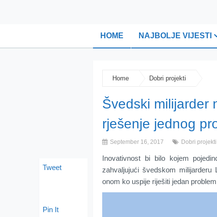
HOME
NAJBOLJE VIJESTI
Home
Dobri projekti
Švedski milijarder 
rješenje jednog p
September 16, 2017
Dobri projekti
Inovativnost bi bilo kojem pojedi
Tweet
zahvaljujući švedskom milijarderu L
onom ko uspije riješiti jedan problem
Pin It