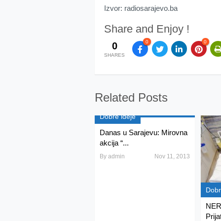
Izvor: radiosarajevo.ba
Share and Enjoy !
0
0
0
SHARES
Related Posts
Dobre ideje
Danas u Sarajevu: Mirovna
akcija “...
By
admin
Nov 11, 2013
Dobri
NER
Prij