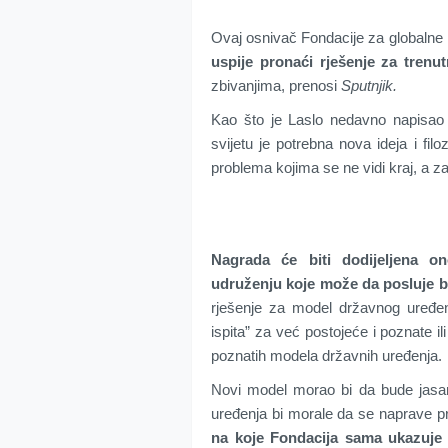
Ovaj osnivač Fondacije za globalne
uspije pronaći rješenje za trenu
zbivanjima, prenosi
Sputnjik.
Kao što je Laslo nedavno napisao u
svijetu je potrebna nova ideja i filo
problema kojima se ne vidi kraj, a z
Nagrada će biti dodijeljena ono
udruženju koje može da posluje bi
rješenje za model državnog uređenj
ispita” za već postojeće i poznate 
poznatih modela državnih uređenja.
Novi model morao bi da bude jasan,
uređenja bi morale da se naprave pr
na koje Fondacija sama ukazuje 