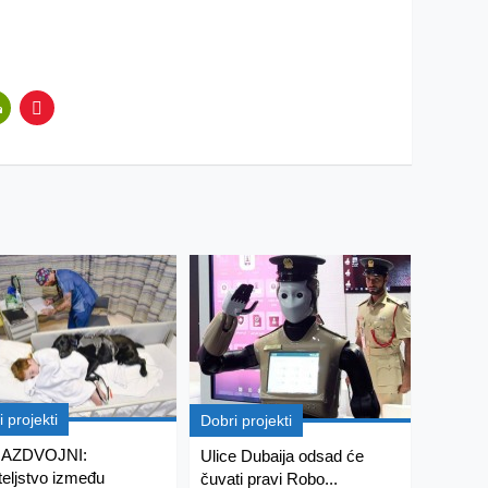
 projekti
Dobri projekti
AZDVOJNI:
Ulice Dubaija odsad će
ateljstvo između
čuvati pravi Robo...