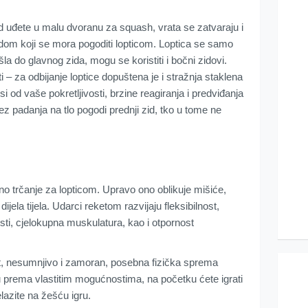
 uđete u malu dvoranu za squash, vrata se zatvaraju i
dom koji se mora pogoditi lopticom. Loptica se samo
šla do glavnog zida, mogu se koristiti i bočni zidovi.
i – za odbijanje loptice dopuštena je i stražnja staklena
i od vaše pokretljivosti, brzine reagiranja i predviđanja
bez padanja na tlo pogodi prednji zid, tko u tome ne
o trčanje za lopticom. Upravo ono oblikuje mišiće,
ijela tijela. Udarci reketom razvijaju fleksibilnost,
sti, cjelokupna muskulatura, kao i otpornost
, nesumnjivo i zamoran, posebna fizička sprema
u prema vlastitim mogućnostima, na početku ćete igrati
elazite na žešću igru.