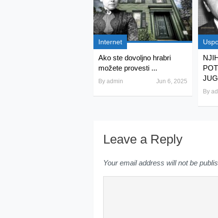
Internet
Usp
Ako ste dovoljno hrabri
NJI
možete provesti ...
POT
JUGO
By
admin
Jun 6, 2025
By
ad
Leave a Reply
Your email address will not be publi