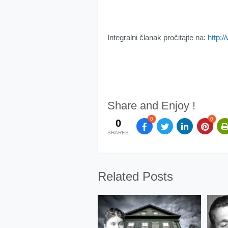
Integralni članak pročitajte na:
http:/
Share and Enjoy !
0
0
0
SHARES
Related Posts