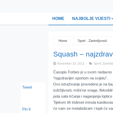
HOME
NAJBOLJE VIJESTI
Home
Sport
·
Zanimljivosti
Squash – najzdravij
November 10, 2012
Sport
,
Zanimlji
Časopis Forbes je u svom nedavno 
“najzdravijim sportom na svijetu”.
Ovo istraživanje provedeno je na ba
Tweet
izdržljivosti, mišićne snage, fleksib
pola sata trčanja i naganjanja loptic
Tijekom tih trideset minuta kardiov
će vam se metabolizam i topit će v
Pin It