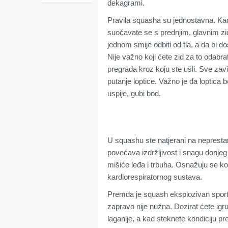
dekagrami.
Pravila squasha su jednostavna. Kad
suočavate se s prednjim, glavnim zi
jednom smije odbiti od tla, a da bi do
Nije važno koji ćete zid za to odabrat
pregrada kroz koju ste ušli. Sve zavis
putanje loptice. Važno je da loptica 
uspije, gubi bod.
U squashu ste natjerani na neprestan
povećava izdržljivost i snagu donjeg d
mišiće leđa i trbuha. Osnažuju se ko
kardiorespiratornog sustava.
Premda je squash eksplozivan sport
zapravo nije nužna. Dozirat ćete igr
laganije, a kad steknete kondiciju pr