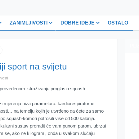
ZANIMLJIVOSTI
DOBRE IDEJE
OSTALO
PLI
i sport na svijetu
vosti
provedenom istraživanju proglasio squash
zi mjerenja niza parametara: kardiorespiratorne
ilnosti… na temelju kojih je utvrđeno da ćete za samo
e po squash-komori potrošiti više od 500 kalorija.
askularni sustav proradit će vam punom parom, ubrzat
am se, ako ne kilogrami, onda u svakom slučaju