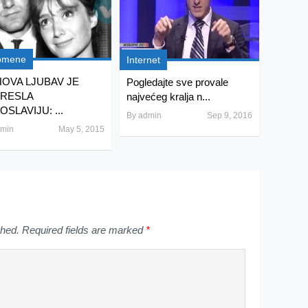
omene
Internet
HOVA LJUBAV JE
Pogledajte sve provale
RESLA
najvećeg kralja n...
SLAVIJU: ...
By
admin
Sep 9, 2016
min
May 5, 2015
shed.
Required fields are marked
*