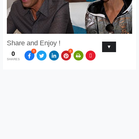
Share and Enjoy !
▼
0
0
0
SHARES
Tweet
Pin It
Related Posts