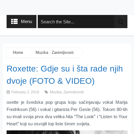
Menu
Home
Muzika
·
Zanimljivosti
Roxette: Gdje su i šta rade njih
dvoje (FOTO & VIDEO)
February 2, 2016
Muzika
,
Zanimljivosti
oxette je švedska pop grupa koju sačinjavaju vokal Marija
Fredrikson (56) i vokal i gitarista Per Gesle (56). Tokom 80-tih
su imali svoja prva dva velika hita “The Look” i “Listen to Your
Heart” koji su osvojili top liste širom svijeta.