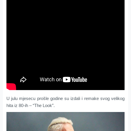
U julu mjesecu prošle godine su izdali i remake svog velikog
hita iz 80-ih – “The Look”.