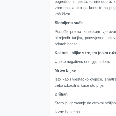
pogrešnom mjestu, to nije dobro, ka
vremena, a ako ga koristite na pog
vaš život.
Slomljeno suđe
Posuđe prema kineskom vjerovanj
okrnjenih tanjira, podsvjesno priz
odmah bacite.
Kaktusi i biljke s trnjem (osim ruž
Unose negativnu energiju u dom.
Mrtve biljke
Isto kao i vještačko cvijeće, smatr
treba izbaciti iz kuće što prije.
Bršljan
Staro je vjerovanje da otrovni bršlja
Izvor: haber.ba