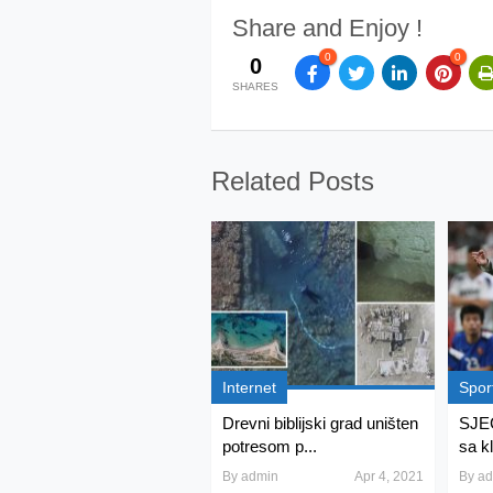
Share and Enjoy !
0
0
0
SHARES
Related Posts
Internet
Spor
Drevni biblijski grad uništen
SJEĆ
potresom p...
sa k
By
admin
Apr 4, 2021
By
ad