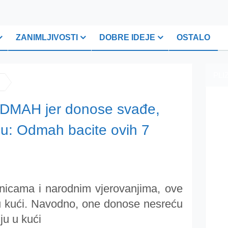
ZANIMLJIVOSTI
DOBRE IDEJE
OSTALO
PLI
DMAH jer donose svađe,
ću: Odmah bacite ovih 7
i
icama i narodnim vjerovanjima, ove
i u kući. Navodno, one donose nesreću
ju u kući