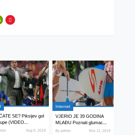
t
Internet
ATE SE? Piksijev gol
VJERIO JE 39 GODINA
lupe (VIDEO...
MLAĐU Poznati glumac...
min
Aug 8, 2019
By
admin
Nov 11, 2019