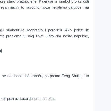
že staro praznovjerje. Kalendar je simbol prolaznosti
rešan način, to navodno može negativno da utiče i na
u simbolizuje bogatstvo i porodicu. Ako jedete iz
ivate probleme u svoj život. Zato čim nešto napukne,
a)
a se da donosi lošu sreću, pa prema Feng Shuiju, i to
n koji puzi uz kuću donosi nesreću.