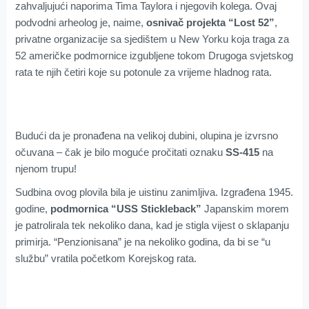
zahvaljujući naporima Tima Taylora i njegovih kolega. Ovaj
podvodni arheolog je, naime,
osnivač projekta “Lost 52”
,
privatne organizacije sa sjedištem u New Yorku koja traga za
52 američke podmornice izgubljene tokom Drugoga svjetskog
rata te njih četiri koje su potonule za vrijeme hladnog rata.
Budući da je pronađena na velikoj dubini, olupina je izvrsno
očuvana – čak je bilo moguće pročitati oznaku
SS-415
na
njenom trupu!
Sudbina ovog plovila bila je uistinu zanimljiva. Izgrađena 1945.
godine,
podmornica “USS Stickleback”
Japanskim morem
je patrolirala tek nekoliko dana, kad je stigla vijest o sklapanju
primirja. “Penzionisana” je na nekoliko godina, da bi se “u
službu” vratila početkom Korejskog rata.