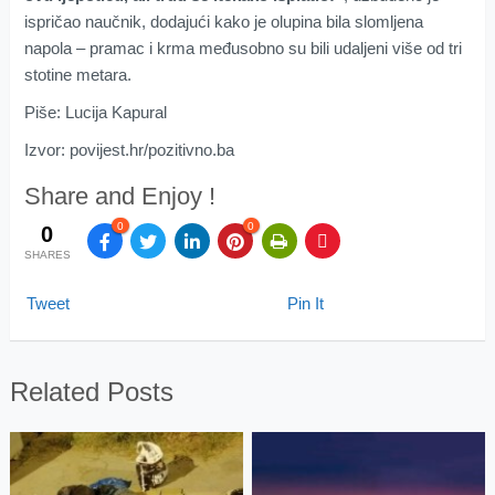
ispričao naučnik, dodajući kako je olupina bila slomljena
napola – pramac i krma međusobno su bili udaljeni više od tri
stotine metara.
Piše: Lucija Kapural
Izvor: povijest.hr/pozitivno.ba
Share and Enjoy !
0
0
0
SHARES
Tweet
Pin It
Related Posts