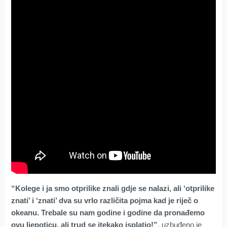
“Kolege i ja smo otprilike znali gdje se nalazi, ali ‘otprilike
znati’ i ‘znati’ dva su vrlo različita pojma kad je riječ o
okeanu. Trebale su nam godine i godine da pronađemo
ovu ljepoticu, ali trud se itekako isplatio!”
, uzbuđeno je