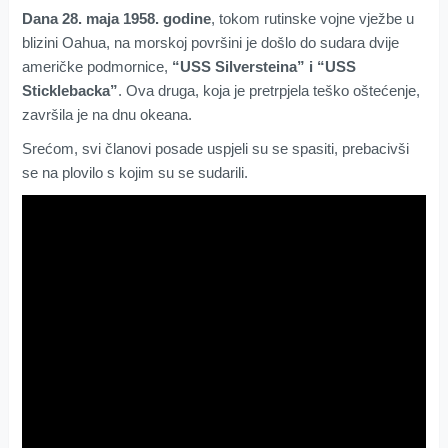
Dana 28. maja 1958. godine
, tokom rutinske vojne vježbe u
blizini Oahua, na morskoj površini je došlo do sudara dvije
američke podmornice,
“USS Silversteina” i “USS
Sticklebacka”
. Ova druga, koja je pretrpjela teško oštećenje,
završila je na dnu okeana.
Srećom, svi članovi posade uspjeli su se spasiti, prebacivši
se na plovilo s kojim su se sudarili.