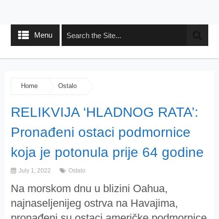
Menu
Home
Ostalo
RELIKVIJA ‘HLADNOG RATA’:
Pronađeni ostaci podmornice
koja je potonula prije 64 godine
July 1, 2022
Ostalo
Na morskom dnu u blizini Oahua,
najnaseljenijeg ostrva na Havajima,
pronađeni su ostaci američke podmornice