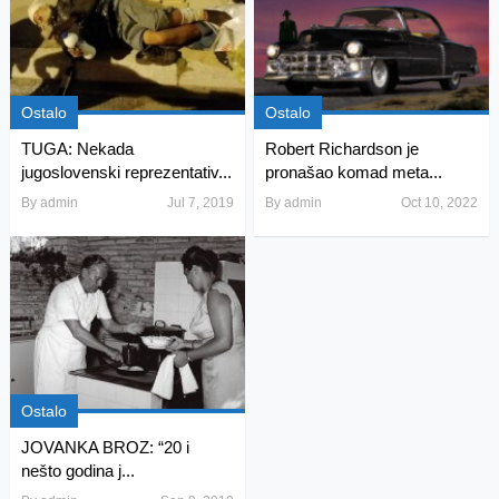
Ostalo
Ostalo
TUGA: Nekada
Robert Richardson je
jugoslovenski reprezentativ...
pronašao komad meta...
By
admin
Jul 7, 2019
By
admin
Oct 10, 2022
Ostalo
JOVANKA BROZ: “20 i
nešto godina j...