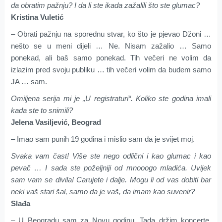
da obratim pažnju? I da li ste ikada zažalili što ste glumac?
Kristina Vuletić
– Obrati pažnju na sporednu stvar, ko što je pjevao Džoni …
nešto se u meni dijeli … Ne. Nisam zažalio … Samo
ponekad, ali baš samo ponekad. Tih večeri ne volim da
izlazim pred svoju publiku … tih večeri volim da budem samo
JA … sam.
Omiljena serija mi je „U registraturi“. Koliko ste godina imali
kada ste to snimili?
Jelena Vasiljević, Beograd
– Imao sam punih 19 godina i mislio sam da je svijet moj.
Svaka vam čast! Više ste nego odlični i kao glumac i kao
pevač … I sada ste poželjniji od mnooogo mladića. Uvijek
sam vam se divila! Carujete i dalje. Mogu li od vas dobiti bar
neki vaš stari šal, samo da je vaš, da imam kao suvenir?
Slađa
– U Beogradu sam za Novu godinu. Tada držim koncerte.