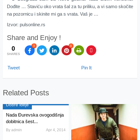
Dođite … Staviću oko vrata šal za tu priliku, a vi samo skočite
na pozornicu i skinite mi ga s vrata. Vaš je …
Izvor: pulsonline.rs
Share and Enjoy !
0
0
0
SHARES
Tweet
Pin It
Related Posts
Dobre ideje
Nada Đurevska ovogodišnja
dobitnica šest...
By
admin
Apr 4, 2014