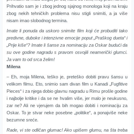
Prihvatio sam je i zbog jednog sjajnog monologa koji na kraju
zbog nekih tehničkih problema nisu stigli snimiti, a ja više
nisam imao slobodnog termina.
Imate li ponuda da uskoro snimite film koji će probuditi tako
predivne, duboke i intenzivne emocije poput „Praškog dueta“ i
„Prije kiše“? Imate li šanse za nominaciju za Oskar budući da
su ove godine nagradu s pravom osvojili neamerički glumci.
Ja vam to od srca želim!
Milena
– Eh, moja Milena, teško je, preteško dobiti pravu šansu u
velikom filmu. Eto, snimio sam divan film u Kanadi „Fugfitive
Pieces“ i za njega dobio glavnu nagradu u Rimu prošle godine
i najbolje kritike i da se ne hvalim više, jer malo je neukusno,
zar ne? Ali ne vjerujem da bih mogao dobiti i nominaciju za
Oskar. To je stvar neke posebne „politi­ke“, a ponajviše neke
bezumne sreće.
Rade, vi ste odličan glumac! Ako upišem glumu, na šta treba