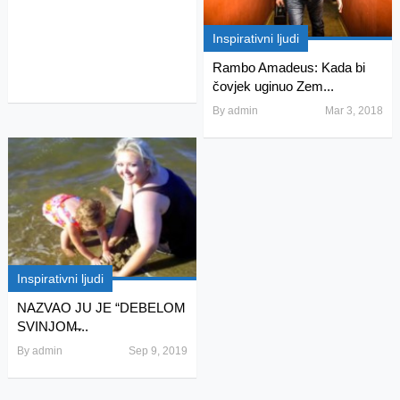
Inspirativni ljudi
Rambo Amadeus: Kada bi
čovjek uginuo Zem...
By
admin
Mar 3, 2018
Inspirativni ljudi
NAZVAO JU JE “DEBELOM
SVINJOM̶...
By
admin
Sep 9, 2019