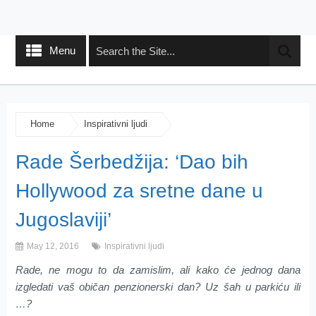
Menu
Home
Inspirativni ljudi
Rade Šerbedžija: ‘Dao bih
Hollywood za sretne dane u
Jugoslaviji’
May 12, 2016
Inspirativni ljudi
Rade, ne mogu to da zamislim, ali kako će jednog dana
izgledati vaš običan penzionerski dan? Uz šah u parkiću ili
…?