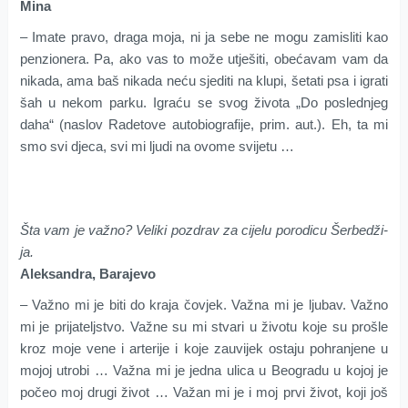
Mina
– Imate pravo, draga moja, ni ja sebe ne mogu zamisliti kao
penzionera. Pa, ako vas to može utješiti, obećavam vam da
nikada, ama baš nikada neću sjediti na klupi, šetati psa i igrati
šah u nekom parku. Igraću se svog života „Do poslednjeg
daha“ (naslov Radetove autobiografije, prim. aut.). Eh, ta mi
smo svi djeca, svi mi ljudi na ovome svijetu …
Šta vam je važno? Veli­ki po­zdrav za cijelu porodicu Šerbe­dži­
ja.
Aleksandra, Barajevo
– Važno mi je biti do kraja čovjek. Važna mi je ljubav. Važno
mi je prijateljstvo. Važne su mi stvari u životu koje su prošle
kroz moje vene i arterije i koje zauvijek ostaju pohranjene u
mojoj utrobi … Važna mi je jedna ulica u Beogradu u kojoj je
počeo moj drugi život … Važan mi je i moj prvi život, koji još