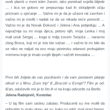
uvek plamti u meni istim žarom, iako ponekad svjetla blijede
… i lica se gotovo ne prepoznaju kad ih sklopljenih očiju
prizivam u sjećanje … Važno mi je da je užasni rat završen i
važno mi je misliti i nadati se da se nikada neće ponoviti …
Važno mi je da Novak Đoković i Jelena i Ana pobjeđuju … A
najvažnija su mi moja djeca, petoro njih, moja Lenka i moj
mali unuk Sergej … koga iz milja zovem Serjoža … naravno
zbog Broza, koji mi je isto bio važan … i važno bi mi bilo da
se niko ne naljuti na ovu moju pionirsku odanost prohujalom
vremenu koje je imalo svojih lijepih i važnih trenutaka …
Prvo bih željela da vas pozdravim i da vam postavim pitanje
otkud vi u filmu „Euro trip“ ili „Brucoši u Evropi“? Film je od­
ličan, oduševilo me je to što ih vi na kraju odvozite za Berlin.
Jelena Radojević, Kostolac
– U taj film sam uistinu zalutao. Producenti su me molili da
prihvatim tu malu ulogu, jer su, kako su rekli, moji pravi fanovi.