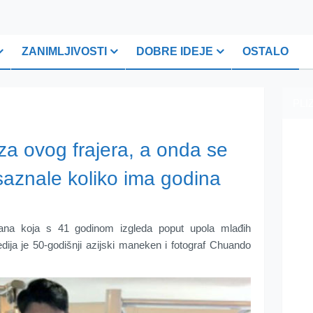
ZANIMLJIVOSTI
DOBRE IDEJE
OSTALO
PLI
 za ovog frajera, a onda se
saznale koliko ima godina
vana koja s 41 godinom izgleda poput upola mlađih
dija je 50-godišnji azijski maneken i fotograf Chuando