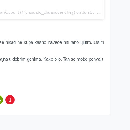
ial Account (@chuando_chuandoandfrey) on
Jun 16, 2017 at 6:42am PDT
 se nikad ne kupa kasno naveče niti rano ujutro. Osim
 tajna u dobrim genima. Kako bilo, Tan se može pohvaliti