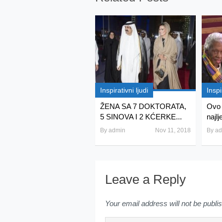
Inspirativni ljudi
Inspi
ŽENA SA 7 DOKTORATA,
Ovo 
5 SINOVA I 2 KĆERKE...
najlj
By
admin
Nov 11, 2018
By
ad
Leave a Reply
Your email address will not be publi