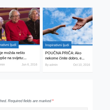
rativni ljudi
Inspirativni ljudi
je možda nešto
POUČNA PRIČA: Ako
epše na svijetu:...
nekome činite dobro, e...
min
Jun 6, 2016
By
admin
Oct 10, 2016
shed.
Required fields are marked
*