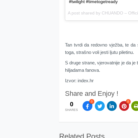
#twilight #timetogetready
A post shared by CHUANDO – Offic
Tan tvrdi da redovno vježba, te da
toga, strašno voli jesti ljutu piletinu.
S druge strane, vjerovatnije je da je
hiljadama fanova.
Izvor: index.hr
Share and Enjoy !
0
0
0
SHARES
Related Posts