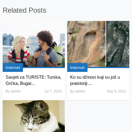
Related Posts
Internet
Internet
Savjeti za TURISTE: Turska,
Ko su džinovi koji su još u
Grčka, Bugar...
praistoriji ...
By
admin
Jul 7, 2016
By
admin
Sep 9, 2021