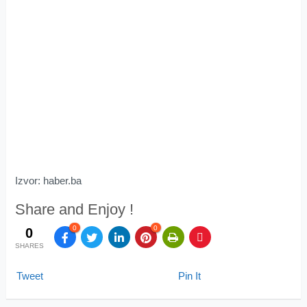
Izvor: haber.ba
Share and Enjoy !
0
0
0
SHARES
Tweet
Pin It