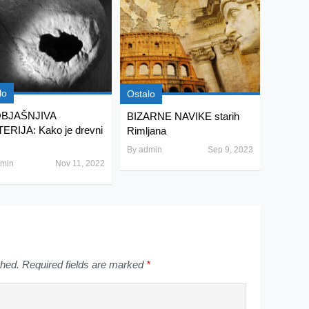
lo
Ostalo
BJAŠNJIVA
BIZARNE NAVIKE starih
ERIJA: Kako je drevni
Rimljana
By
admin
Sep 9, 2023
min
Nov 11, 2022
shed.
Required fields are marked
*