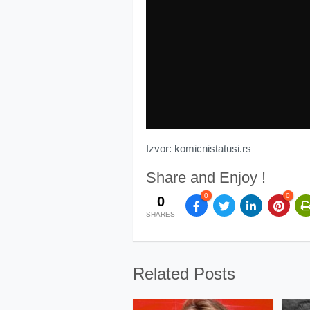
Izvor: komicnistatusi.rs
Share and Enjoy !
0
0
0
SHARES
Related Posts