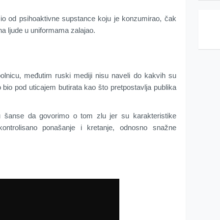
io od psihoaktivne supstance koju je konzumirao, čak
na ljude u uniformama zalajao.
bolnicu, međutim ruski mediji nisu naveli do kakvih su
rno bio pod uticajem butirata kao što pretpostavlja publika
 šanse da govorimo o tom zlu jer su karakteristike
ntrolisano ponašanje i kretanje, odnosno snažne