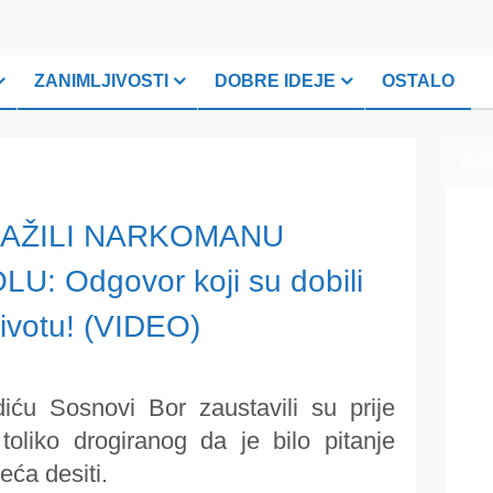
ZANIMLJIVOSTI
DOBRE IDEJE
OSTALO
PLI
RAŽILI NARKOMANU
 Odgovor koji su dobili
ivotu! (VIDEO)
iću Sosnovi Bor zaustavili su prije
oliko drogiranog da je bilo pitanje
eća desiti.