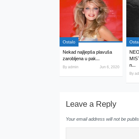
Ostalo
Osta
Nekad najljepša plavuša
NEO
zarobljena u pak...
MIST
n...
By
admin
Jun 6, 2020
By
ad
Leave a Reply
Your email address will not be publi