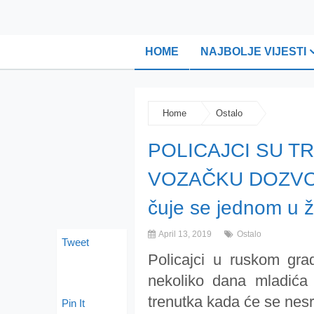
HOME
NAJBOLJE VIJESTI
Home
Ostalo
POLICAJCI SU T
VOZAČKU DOZVOLU:
čuje se jednom u ž
April 13, 2019
Ostalo
Tweet
Policajci u ruskom grad
nekoliko dana mladića t
trenutka kada će se nesr
Pin It