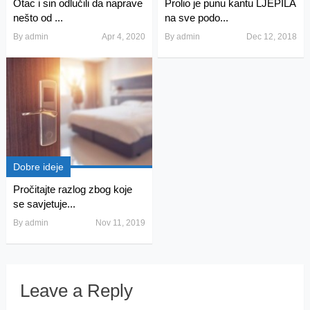
Otac i sin odlučili da naprave
Prolio je punu kantu LJEPILA
nešto od ...
na sve podo...
By
admin
Apr 4, 2020
By
admin
Dec 12, 2018
Dobre ideje
Pročitajte razlog zbog koje
se savjetuje...
By
admin
Nov 11, 2019
Leave a Reply