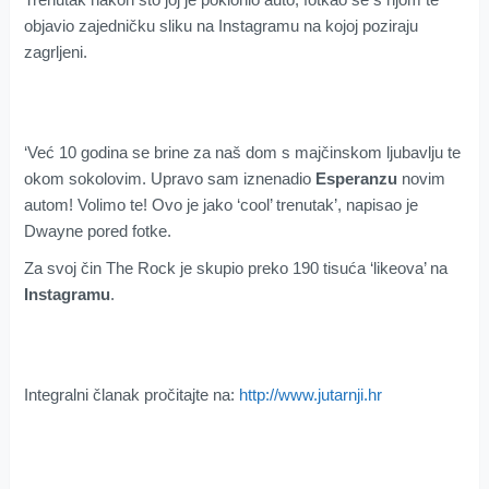
objavio zajedničku sliku na Instagramu na kojoj poziraju
zagrljeni.
‘Već 10 godina se brine za naš dom s majčinskom ljubavlju te
okom sokolovim. Upravo sam iznenadio
Esperanzu
novim
autom! Volimo te! Ovo je jako ‘cool’ trenutak’, napisao je
Dwayne pored fotke.
Za svoj čin The Rock je skupio preko 190 tisuća ‘likeova’ na
Instagramu
.
Integralni članak pročitajte na:
http://www.jutarnji.hr