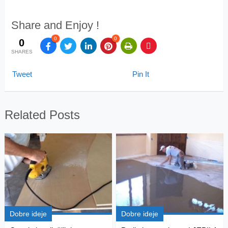
Share and Enjoy !
0
0
0
SHARES
Tweet
Pin It
Related Posts
Dobre ideje
Dobre ideje