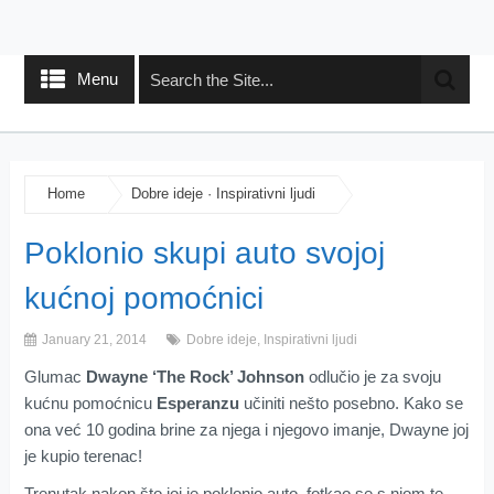
Menu
Home
Dobre ideje
·
Inspirativni ljudi
Poklonio skupi auto svojoj
kućnoj pomoćnici
January 21, 2014
Dobre ideje
,
Inspirativni ljudi
Glumac
Dwayne ‘The Rock’ Johnson
odlučio je za svoju
kućnu pomoćnicu
Esperanzu
učiniti nešto posebno. Kako se
ona već 10 godina brine za njega i njegovo imanje, Dwayne joj
je kupio terenac!
Trenutak nakon što joj je poklonio auto, fotkao se s njom te