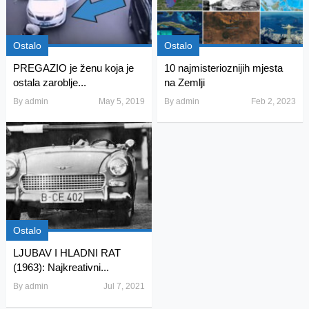
Ostalo
Ostalo
PREGAZIO je ženu koja je
10 najmisterioznijih mjesta
ostala zaroblje...
na Zemlji
By
admin
May 5, 2019
By
admin
Feb 2, 2023
Ostalo
LJUBAV I HLADNI RAT
(1963): Najkreativni...
By
admin
Jul 7, 2021