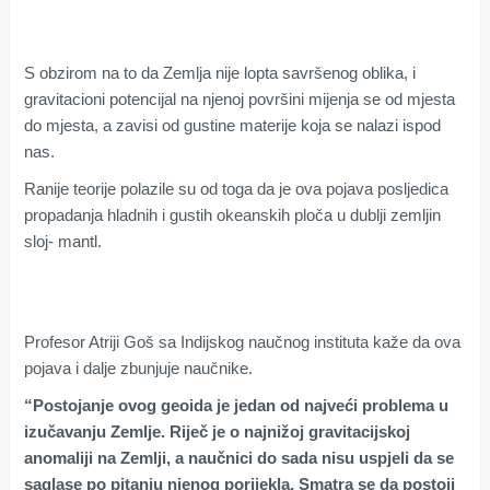
S obzirom na to da Zemlja nije lopta savršenog oblika, i
gravitacioni potencijal na njenoj površini mijenja se od mjesta
do mjesta, a zavisi od gustine materije koja se nalazi ispod
nas.
Ranije teorije polazile su od toga da je ova pojava posljedica
propadanja hladnih i gustih okeanskih ploča u dublji zemljin
sloj- mantl.
Profesor Atriji Goš sa Indijskog naučnog instituta kaže da ova
pojava i dalje zbunjuje naučnike.
“Postojanje ovog geoida je jedan od najveći problema u
izučavanju Zemlje. Riječ je o najnižoj gravitacijskoj
anomaliji na Zemlji, a naučnici do sada nisu uspjeli da se
saglase po pitanju njenog porijekla. Smatra se da postoji