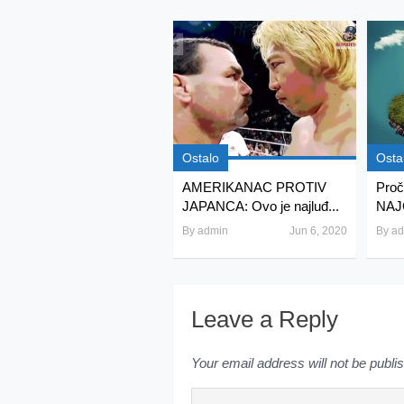
Ostalo
Osta
AMERIKANAC PROTIV
Proč
JAPANCA: Ovo je najluđ...
NAJ
By
admin
Jun 6, 2020
By
ad
Leave a Reply
Your email address will not be publi