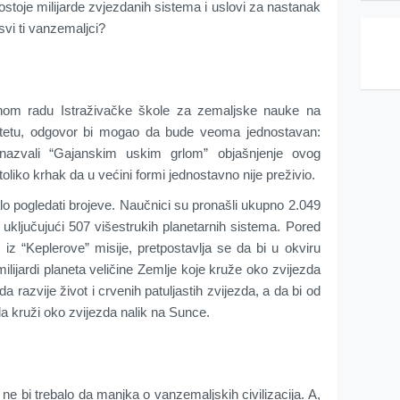
postoje milijarde zvjezdanih sistema i uslovi za nastanak
 svi ti vanzemaljci?
om radu Istraživačke škole za zemaljske nauke na
itetu, odgovor bi mogao da bude veoma jednostavan:
 nazvali “Gajanskim uskim grlom” objašnjenje ovog
liko krhak da u većini formi jednostavno nije preživio.
lo pogledati brojeve. Naučnici su pronašli ukupno 2.049
 uključujući 507 višestrukih planetarnih sistema. Pored
iz “Keplerove” misije, pretpostavlja se da bi u okviru
ilijardi planeta veličine Zemlje koje kruže oko zvijezda
a razvije život i crvenih patuljastih zvijezda, a da bi od
da kruži oko zvijezda nalik na Sunce.
ne bi trebalo da manjka o vanzemaljskih civilizacija. A,