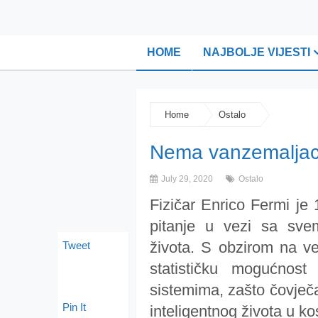
HOME
NAJBOLJE VIJESTI
Home
Ostalo
Nema vanzemaljaca
July 29, 2020
Ostalo
Fizičar Enrico Fermi j
pitanje u vezi sa sve
života. S obzirom na vel
Tweet
statističku mogućnost
sistemima, zašto čovječa
Pin It
inteligentnog života u 