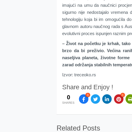
imajući na umu da naučnici procjenju
sigurno nije nedostajalo vremena d
tehnologiju koja bi im omogućila do
glavnom autoru naučnog rada s Austra
evolutivni proces ispunjen raznim p
– Život na početku je krhak, tako
brzo da bi preživio. Većina rani
naseljiva planeta, životne forme
zarad održanja stabilnih temperat
Izvor: treceoko.rs
Share and Enjoy !
0
0
0
SHARES
Related Posts