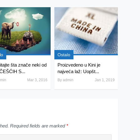
lo
Ostalo
itajte šta znače neki od
Proizvedeno u Kini je
ČEŠĆIH S...
najveća laž: Uopšt...
min
Mar 3, 2016
By
admin
Jan 1, 2019
shed.
Required fields are marked
*