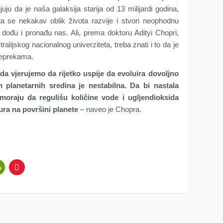
ju da je naša galaksija starija od 13 milijardi godina,
a se nekakav oblik života razvije i stvori neophodnu
 dođu i pronađu nas. Ali, prema doktoru Adityi Chopri,
lijskog nacionalnog univerziteta, treba znati i to da je
reprekama.
 da vjerujemo da rijetko uspije da evoluira dovoljno
h planetarnih sredina je nestabilna. Da bi nastala
 moraju da regulišu količine vode i ugljendioksida
ura na površini planete
– naveo je Chopra.