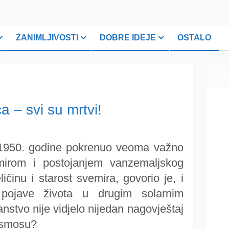
ZANIMLJIVOSTI
DOBRE IDEJE
OSTALO
PLI
 – svi su mrtvi!
e 1950. godine pokrenuo veoma važno
mirom i postojanjem vanzemaljskog
ičinu i starost svemira, govorio je, i
 pojave života u drugim solarnim
nstvo nije vidjelo nijedan nagovještaj
kosmosu?