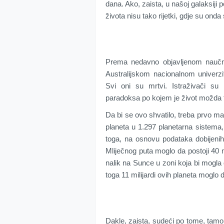
dana. Ako, zaista, u našoj galaksiji 
života nisu tako rijetki, gdje su onda
Prema nedavno objavljenom naučn
Australijskom nacionalnom univerz
Svi oni su mrtvi. Istraživači su
paradoksa po kojem je život možda to
Da bi se ovo shvatilo, treba prvo ma
planeta u 1.297 planetarna sistema,
toga, na osnovu podataka dobijenih 
Mliječnog puta moglo da postoji 40 m
nalik na Sunce u zoni koja bi mogla d
toga 11 milijardi ovih planeta moglo 
Dakle, zaista, sudeći po tome, tamo 