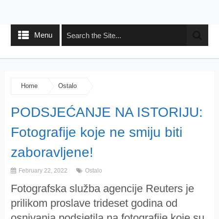
Menu
Home
Ostalo
PODSJEĆANJE NA ISTORIJU:
Fotografije koje ne smiju biti
zaboravljene!
February 22, 2022
Ostalo
Fotografska služba agencije Reuters je
prilikom proslave trideset godina od
osnivanja podsjetila na fotografije koje su