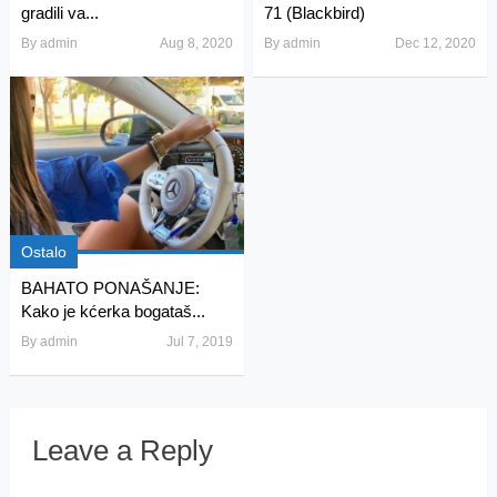
gradili va...
71 (Blackbird)
By
admin
Aug 8, 2020
By
admin
Dec 12, 2020
Ostalo
BAHATO PONAŠANJE:
Kako je kćerka bogataš...
By
admin
Jul 7, 2019
Leave a Reply