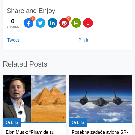
Share and Enjoy !
0
0
0
SHARES
Tweet
Pin It
Related Posts
Ostalo
Ostalo
Elon Musk: “Piramide su
Posebna zadaća aviona SR-