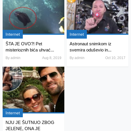
Internet
Internet
ŠTA JE OVO?! Pet
Astronaut snimkom iz
misterioznih bića uhvać...
svemira oduševio in...
By
admin
Aug 8, 2019
By
admin
Oct 10, 2017
Internet
NJU JE ŠUTNUO ZBOG
JELENE, ONA JE