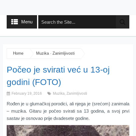
Menu
Home
Muzika
·
Zanimljivosti
Počeo je svirati već u 13-oj
godini (FOTO)
February 19, 2016
Muzika
,
Zanimljivosti
Rođen je u glumačkoj porodici, ali njega je (srećom) zanimala
– muzika. Gitaru je počeo svirati sa 13 godina, a svoj prvi
sastav je osnovao prije dvadesete godine.