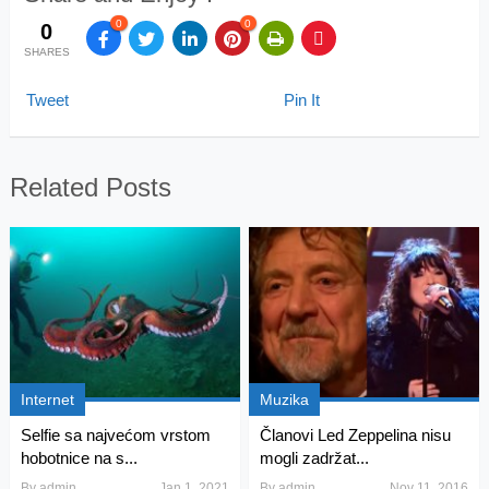
0
0
0
SHARES
Tweet
Pin It
Related Posts
Internet
Muzika
Selfie sa najvećom vrstom
Članovi Led Zeppelina nisu
hobotnice na s...
mogli zadržat...
By
admin
Jan 1, 2021
By
admin
Nov 11, 2016