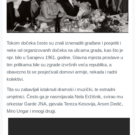
Tokom dočeka često su znali iznenaditi građane i posjetiti i
neke od organizovanih dočeka na ulicama grada, kao što je
npr. bilo u Sarajevu 1961. godine. Glavna mjesta proslave u
tim prilikama bile su zgrade izvršnih veća republika, a
obavezno bi se posjećivali domovi armije, nekada i radni
kolektivi.
Tita su zabavljali istaknuti dramski i muzički, te estradni
umjetnici. Često ga je nasmijavala Nela Eržišnik, svirao mu
orkestar Garde JNA, pjevala Tereza Kesovija, Arsen Dedić,
Miro Ungar i mnogi drugi.