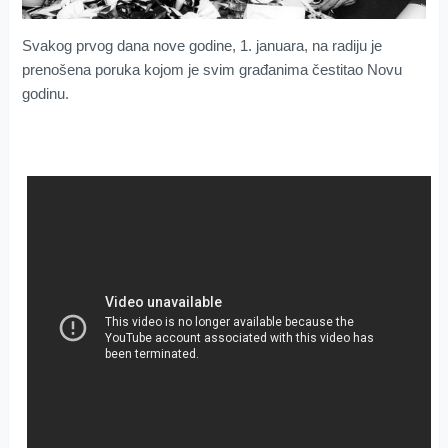
Svakog prvog dana nove godine, 1. januara, na radiju je
prenošena poruka kojom je svim građanima čestitao Novu
godinu.