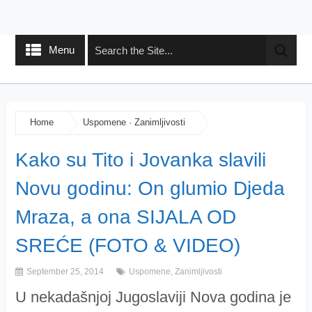
Menu
Home
Uspomene
·
Zanimljivosti
Kako su Tito i Jovanka slavili
Novu godinu: On glumio Djeda
Mraza, a ona SIJALA OD
SREĆE (FOTO & VIDEO)
September 25, 2014
Uspomene
,
Zanimljivosti
U nekadašnjoj Jugoslaviji Nova godina je