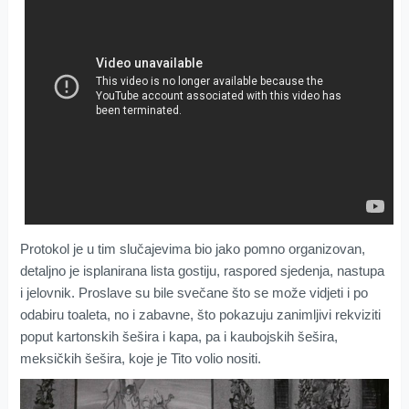
Protokol je u tim slučajevima bio jako pomno organizovan,
detaljno je isplanirana lista gostiju, raspored sjedenja, nastupa
i jelovnik. Proslave su bile svečane što se može vidjeti i po
odabiru toaleta, no i zabavne, što pokazuju zanimljivi rekviziti
poput kartonskih šešira i kapa, pa i kaubojskih šešira,
meksičkih šešira, koje je Tito volio nositi.