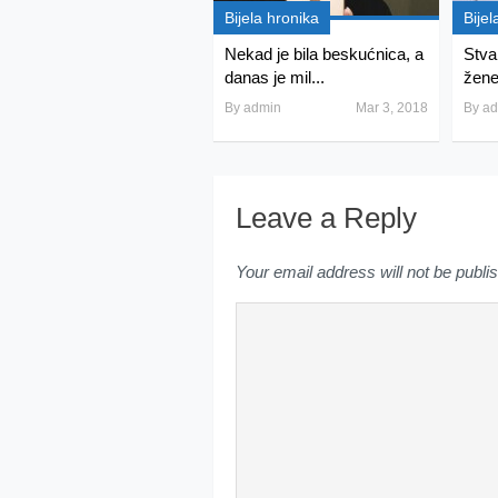
Bijela hronika
Bijel
Nekad je bila beskućnica, a
Stva
danas je mil...
žene
By
admin
Mar 3, 2018
By
ad
Leave a Reply
Your email address will not be publi