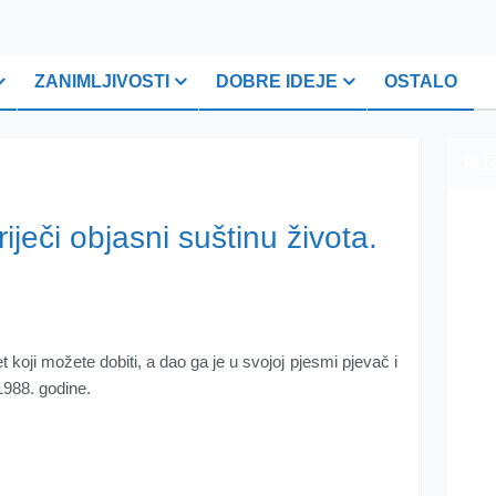
ZANIMLJIVOSTI
DOBRE IDEJE
OSTALO
PLI
riječi objasni suštinu života.
jet koji možete dobiti, a dao ga je u svojoj pjesmi pjevač i
988. godine.