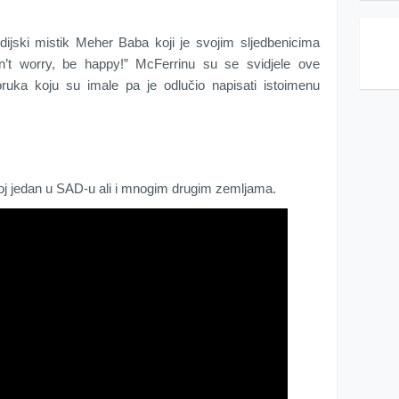
dijski mistik Meher Baba koji je svojim sljedbenicima
on’t worry, be happy!” McFerrinu su se svidjele ove
oruka koju su imale pa je odlučio napisati istoimenu
oj jedan u SAD-u ali i mnogim drugim zemljama.