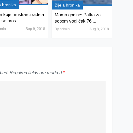
a hronika
Bijela hronika
ri koje muškarci rade a
Mama godine: Patka za
 se pros...
sobom vodi čak 76 ...
min
Sep 9, 2018
By
admin
Aug 8, 2018
shed.
Required fields are marked
*