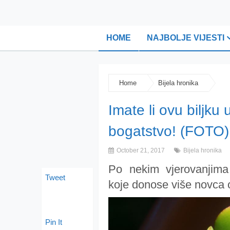
HOME
NAJBOLJE VIJESTI
Home
Bijela hronika
Imate li ovu biljku 
bogatstvo! (FOTO)
October 21, 2017
Bijela hronika
Po nekim vjerovanjima i
Tweet
koje donose više novca o
Pin It