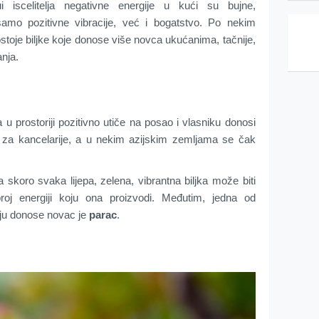
i iscelitelja negativne energije u kući su bujne,
 samo pozitivne vibracije, već i bogatstvo. Po nekim
ostoje biljke koje donose više novca ukućanima, tačnije,
anja.
 u prostoriji pozitivno utiče na posao i vlasniku donosi
r za kancelarije, a u nekim azijskim zemljama se čak
 skoro svaka lijepa, zelena, vibrantna biljka može biti
roj energiji koju ona proizvodi. Međutim, jedna od
anju donose novac je
parac
.