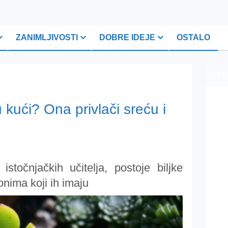
ZANIMLJIVOSTI
DOBRE IDEJE
OSTALO
PLI
u kući? Ona privlači sreću i
stočnjačkih učitelja, postoje biljke
nima koji ih imaju