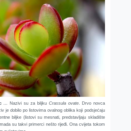
ac
… Nazivi su za biljku
Crassula ovate
. Drvo novca
iv je dobilo po listovima ovalnog oblika koji podsjećaju
ne biljke (listovi su mesnati, predstavljaju skladište
mada su takvi primerci nešto rijeđi. Ona cvijeta tokom