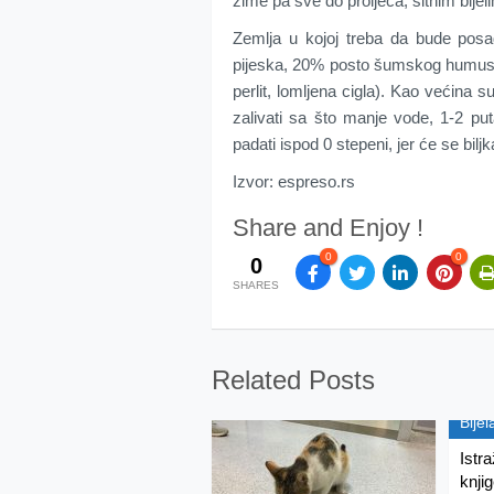
zime pa sve do proljeća, sitnim bijel
Zemlja u kojoj treba da bude posa
pijeska, 20% posto šumskog humusa, 
perlit, lomljena cigla). Kao većina 
zalivati sa što manje vode, 1-2 p
padati ispod 0 stepeni, jer će se bilj
Izvor: espreso.rs
Share and Enjoy !
0
0
0
SHARES
Related Posts
Bijel
Istra
knjig