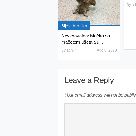
By
ad
Bijela hronika
Nevjerovatno: Mačka sa
mačetom ušetala u...
By
admin
Aug 8, 2020
Leave a Reply
Your email address will not be publi