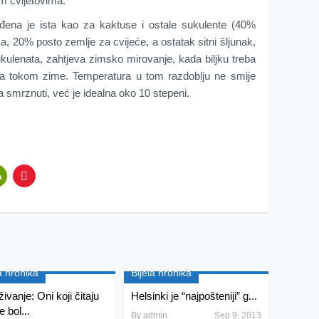
im cvijetovima.
đena je ista kao za kaktuse i ostale sukulente (40%
20% posto zemlje za cvijeće, a ostatak sitni šljunak,
sukulenata, zahtjeva zimsko mirovanje, kada biljku treba
uta tokom zime. Temperatura u tom razdoblju ne smije
ka smrznuti, već je idealna oko 10 stepeni.
a hronika
Bijela hronika
živanje: Oni koji čitaju
Helsinki je “najpošteniji” g...
e bol...
By
admin
Sep 9, 2013