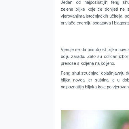
Jedan od najpoznatijih feng shu
zelene biljke koje će donijeti ne
vjerovanjima istočnjačkih učitelja, p
privlače energiju bogatstva i blagost
Vjeruje se da prisutnost biljke novca
bolju zaradu. Zato su odličan izbo
prenose s koljena na koljeno.
Feng shui stručnjaci objašnjavaju da
biljka novca jer suština je u dob
najpoznatijih biljaka koje po vjerov