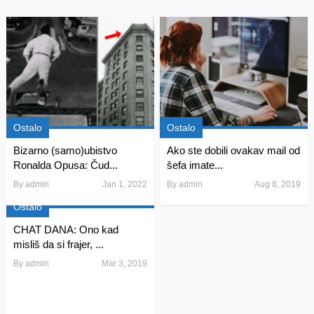
Ostalo
Ostalo
Bizarno (samo)ubistvo
Ako ste dobili ovakav mail od
Ronalda Opusa: Čud...
šefa imate...
By
admin
Jan 1, 2022
By
admin
Aug 8, 2019
Ostalo
CHAT DANA: Ono kad
misliš da si frajer, ...
By
admin
Mar 3, 2019