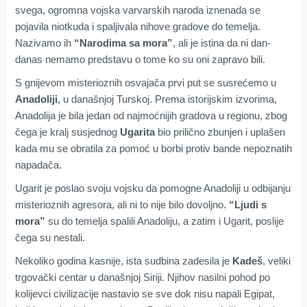
svega, ogromna vojska varvarskih naroda iznenada se
pojavila niotkuda i spaljivala nihove gradove do temelja.
Nazivamo ih
“Narodima sa mora”
, ali je istina da ni dan-
danas nemamo predstavu o tome ko su oni zapravo bili.
S gnijevom misterioznih osvajača prvi put se susrećemo u
Anadoliji
, u današnjoj Turskoj. Prema istorijskim izvorima,
Anadolija je bila jedan od najmoćnijih gradova u regionu, zbog
čega je kralj susjednog
Ugarita
bio prilično zbunjen i uplašen
kada mu se obratila za pomoć u borbi protiv bande nepoznatih
napadača.
Ugarit je poslao svoju vojsku da pomogne Anadoliji u odbijanju
misterioznih agresora, ali ni to nije bilo dovoljno.
“Ljudi s
mora”
su do temelja spalili Anadoliju, a zatim i Ugarit, poslije
čega su nestali.
Nekoliko godina kasnije, ista sudbina zadesila je
Kadeš
, veliki
trgovački centar u današnjoj Siriji. Njihov nasilni pohod po
kolijevci civilizacije nastavio se sve dok nisu napali Egipat,