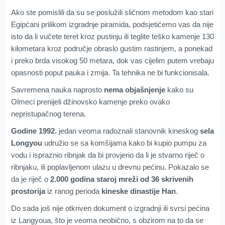
Ako ste pomislili da su se poslužili sličnom metodom kao stari
Egipćani prilikom izgradnje piramida, podsjetićemo vas da nije
isto da li vučete teret kroz pustinju ili teglite teško kamenje 130
kilometara kroz područje obraslo gustim rastinjem, a ponekad
i preko brda visokog 50 metara, dok vas cijelim putem vrebaju
opasnosti poput pauka i zmija. Ta tehnika ne bi funkcionisala.
Savremena nauka naprosto
nema objašnjenje
kako su
Olmeci prenijeli džinovsko kamenje preko ovako
nepristupačnog terena.
Godine 1992.
jedan veoma radoznali stanovnik kineskog
sela
Longyou
udružio se sa komšijama kako bi kupio pumpu za
vodu i ispraznio ribnjak da bi provjerio da li je stvarno riječ o
ribnjaku, ili poplavljenom ulazu u drevnu pećinu. Pokazalo se
da je riječ o
2.000 godina staroj mreži od 36 skrivenih
prostorija
iz ranog perioda
kineske dinastije Han
.
Do sada još nije otkriven dokument o izgradnji ili svrsi pećina
iz Langyoua, što je veoma neobično, s obzirom na to da se