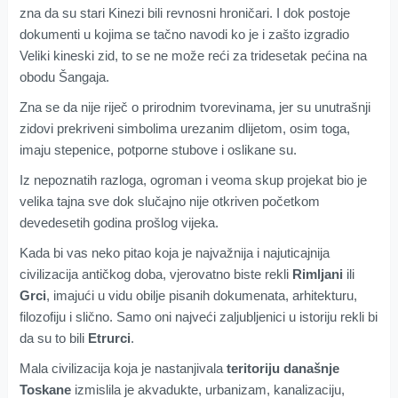
zna da su stari Kinezi bili revnosni hroničari. I dok postoje
dokumenti u kojima se tačno navodi ko je i zašto izgradio
Veliki kineski zid, to se ne može reći za tridesetak pećina na
obodu Šangaja.
Zna se da nije riječ o prirodnim tvorevinama, jer su unutrašnji
zidovi prekriveni simbolima urezanim dlijetom, osim toga,
imaju stepenice, potporne stubove i oslikane su.
Iz nepoznatih razloga, ogroman i veoma skup projekat bio je
velika tajna sve dok slučajno nije otkriven početkom
devedesetih godina prošlog vijeka.
Kada bi vas neko pitao koja je najvažnija i najuticajnija
civilizacija antičkog doba, vjerovatno biste rekli
Rimljani
ili
Grci
, imajući u vidu obilje pisanih dokumenata, arhitekturu,
filozofiju i slično. Samo oni najveći zaljubljenici u istoriju rekli bi
da su to bili
Etrurci
.
Mala civilizacija koja je nastanjivala
teritoriju današnje
Toskane
izmislila je akvadukte, urbanizam, kanalizaciju,