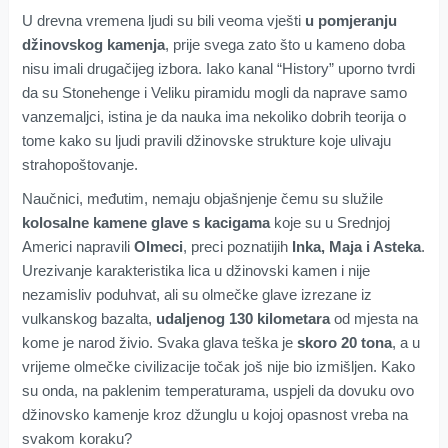
U drevna vremena ljudi su bili veoma vješti
u pomjeranju
džinovskog kamenja
, prije svega zato što u kameno doba
nisu imali drugačijeg izbora. Iako kanal “History” uporno tvrdi
da su Stonehenge i Veliku piramidu mogli da naprave samo
vanzemaljci, istina je da nauka ima nekoliko dobrih teorija o
tome kako su ljudi pravili džinovske strukture koje ulivaju
strahopoštovanje.
Naučnici, međutim, nemaju objašnjenje čemu su služile
kolosalne kamene glave s kacigama
koje su u Srednjoj
Americi napravili
Olmeci
, preci poznatijih
Inka, Maja i Asteka
.
Urezivanje karakteristika lica u džinovski kamen i nije
nezamisliv poduhvat, ali su olmečke glave izrezane iz
vulkanskog bazalta,
udaljenog 130 kilometara
od mjesta na
kome je narod živio. Svaka glava teška je
skoro 20 tona
, a u
vrijeme olmečke civilizacije točak još nije bio izmišljen. Kako
su onda, na paklenim temperaturama, uspjeli da dovuku ovo
džinovsko kamenje kroz džunglu u kojoj opasnost vreba na
svakom koraku?