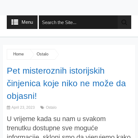
Menu
Home
Ostalo
Pet misteroznih istorijskih
činjenica koje niko ne može da
objasni!
April 23, 2023
Ostalo
U vrijeme kada su nam u svakom
trenutku dostupne sve moguće
informacije, skloni smo da vjerujemo kako