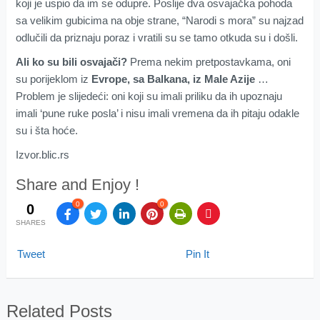
koji je uspio da im se odupre. Poslije dva osvajačka pohoda
sa velikim gubicima na obje strane, “Narodi s mora” su najzad
odlučili da priznaju poraz i vratili su se tamo otkuda su i došli.
Ali ko su bili osvajači?
Prema nekim pretpostavkama, oni
su porijeklom iz
Evrope, sa Balkana, iz Male Azije
…
Problem je slijedeći: oni koji su imali priliku da ih upoznaju
imali ‘pune ruke posla’ i nisu imali vremena da ih pitaju odakle
su i šta hoće.
Izvor.blic.rs
Share and Enjoy !
0
0
0
SHARES
Tweet
Pin It
Related Posts