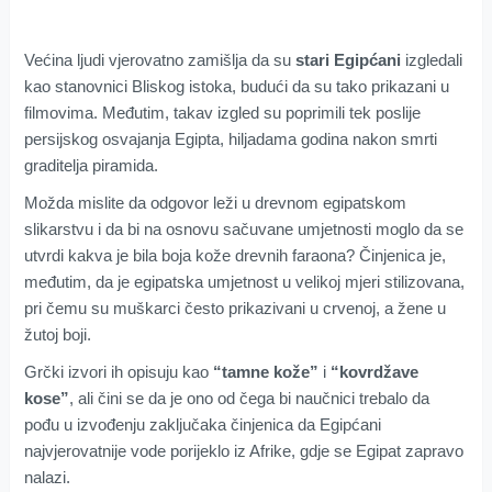
Većina ljudi vjerovatno zamišlja da su
stari Egipćani
izgledali
kao stanovnici Bliskog istoka, budući da su tako prikazani u
filmovima. Međutim, takav izgled su poprimili tek poslije
persijskog osvajanja Egipta, hiljadama godina nakon smrti
graditelja piramida.
Možda mislite da odgovor leži u drevnom egipatskom
slikarstvu i da bi na osnovu sačuvane umjetnosti moglo da se
utvrdi kakva je bila boja kože drevnih faraona? Činjenica je,
međutim, da je egipatska umjetnost u velikoj mjeri stilizovana,
pri čemu su muškarci često prikazivani u crvenoj, a žene u
žutoj boji.
Grčki izvori ih opisuju kao
“tamne kože”
i
“kovrdžave
kose”
, ali čini se da je ono od čega bi naučnici trebalo da
pođu u izvođenju zaključaka činjenica da Egipćani
najvjerovatnije vode porijeklo iz Afrike, gdje se Egipat zapravo
nalazi.