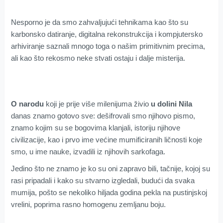
Nesporno je da smo zahvaljujući tehnikama kao što su
karbonsko datiranje, digitalna rekonstrukcija i kompjutersko
arhiviranje saznali mnogo toga o našim primitivnim precima,
ali kao što rekosmo neke stvati ostaju i dalje misterija.
O narodu
koji je prije više milenijuma živio
u dolini Nila
danas znamo gotovo sve: dešifrovali smo njihovo pismo,
znamo kojim su se bogovima klanjali, istoriju njihove
civilizacije, kao i prvo ime većine mumificiranih ličnosti koje
smo, u ime nauke, izvadili iz njihovih sarkofaga.
Jedino što ne znamo je ko su oni zapravo bili, tačnije, kojoj su
rasi pripadali i kako su stvarno izgledali, budući da svaka
mumija, pošto se nekoliko hiljada godina pekla na pustinjskoj
vrelini, poprima rasno homogenu zemljanu boju.