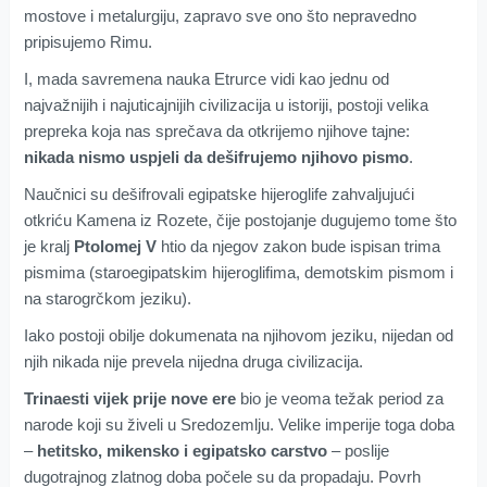
mostove i metalurgiju, zapravo sve ono što nepravedno
pripisujemo Rimu.
I, mada savremena nauka Etrurce vidi kao jednu od
najvažnijih i najuticajnijih civilizacija u istoriji, postoji velika
prepreka koja nas sprečava da otkrijemo njihove tajne:
nikada nismo uspjeli da dešifrujemo njihovo pismo
.
Naučnici su dešifrovali egipatske hijeroglife zahvaljujući
otkriću Kamena iz Rozete, čije postojanje dugujemo tome što
je kralj
Ptolomej V
htio da njegov zakon bude ispisan trima
pismima (staroegipatskim hijeroglifima, demotskim pismom i
na starogrčkom jeziku).
Iako postoji obilje dokumenata na njihovom jeziku, nijedan od
njih nikada nije prevela nijedna druga civilizacija.
Trinaesti vijek prije nove ere
bio je veoma težak period za
narode koji su živeli u Sredozemlju. Velike imperije toga doba
–
hetitsko, mikensko i egipatsko carstvo
– poslije
dugotrajnog zlatnog doba počele su da propadaju. Povrh