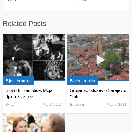
Related Posts
Bijela hronika
Bijela hronika
Slobodni kao ptice: Moja
Srbijanac oduševio Sarajevo:
djeca žive bez ...
“Toli...
By
admin
Mar 3, 2017
By
admin
May 5, 2021