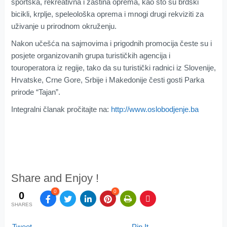
sportska, rekreativna i zaština oprema, kao što su brdski
bicikli, krplje, speleološka oprema i mnogi drugi rekviziti za
uživanje u prirodnom okruženju.
Nakon učešća na sajmovima i prigodnih promocija česte su i
posjete organizovanih grupa turističkih agencija i
touroperatora iz regije, tako da su turistički radnici iz Slovenije,
Hrvatske, Crne Gore, Srbije i Makedonije česti gosti Parka
prirode “Tajan”.
Integralni članak pročitajte na:
http://www.oslobodjenje.ba
Share and Enjoy !
0
0
0
SHARES
Tweet
Pin It