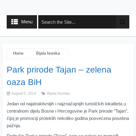
Menu
Home
Bijela hronika
Park prirode Tajan – zelena
oaza BiH
August 5, 2014
Bijela hronika
Jedan od najatraktivnijih i najznačajnijih turističkih lokaliteta u
centralnom dijelu Bosne i Hercegovine je Park prirode “Tajan”,
čijoj je promociji proteklih nekoliko godina posvećena posebna
pažnja.
Područje Parka prirode “Tajan”, koje se nalazi na tromeđi