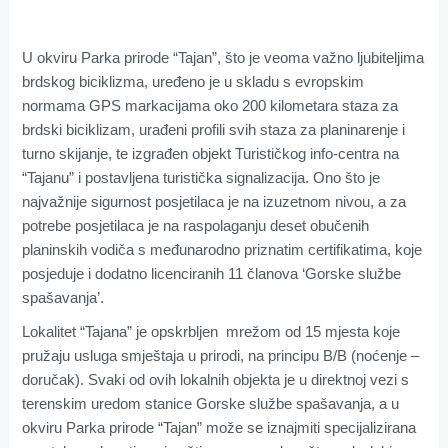
U okviru Parka prirode “Tajan”, što je veoma važno ljubiteljima
brdskog biciklizma, uređeno je u skladu s evropskim
normama GPS markacijama oko 200 kilometara staza za
brdski biciklizam, urađeni profili svih staza za planinarenje i
turno skijanje, te izgrađen objekt Turističkog info-centra na
“Tajanu” i postavljena turistička signalizacija. Ono što je
najvažnije sigurnost posjetilaca je na izuzetnom nivou, a za
potrebe posjetilaca je na raspolaganju deset obučenih
planinskih vodiča s međunarodno priznatim certifikatima, koje
posjeduje i dodatno licenciranih 11 članova ‘Gorske službe
spašavanja’.
Lokalitet “Tajana” je opskrbljen mrežom od 15 mjesta koje
pružaju usluga smještaja u prirodi, na principu B/B (noćenje –
doručak). Svaki od ovih lokalnih objekta je u direktnoj vezi s
terenskim uredom stanice Gorske službe spašavanja, a u
okviru Parka prirode “Tajan” može se iznajmiti specijalizirana