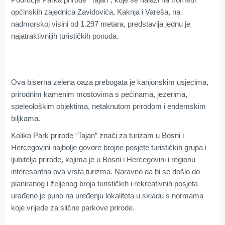
općinskih zajednica Zavidovića, Kaknja i Vareša, na
nadmorskoj visini od 1.297 metara, predstavlja jednu je
najatraktivnijih turističkih ponuda.
Ova biserna zelena oaza prebogata je kanjonskim usjecima,
prirodnim kamenim mostovima s pećinama, jezerima,
speleološkim objektima, netaknutom prirodom i endemskim
biljkama.
Koliko Park prirode “Tajan” znači za turizam u Bosni i
Hercegovini najbolje govore brojne posjete turističkih grupa i
ljubitelja prirode, kojima je u Bosni i Hercegovini i regionu
interesantna ova vrsta turizma. Naravno da bi se došlo do
planiranog i željenog broja turističkih i rekreativnih posjeta
urađeno je puno na uređenju lokaliteta u skladu s normama
koje vrijede za slične parkove prirode.