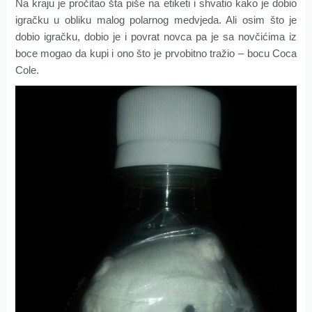
Na kraju je pročitao šta piše na etiketi i shvatio kako je dobio
igračku u obliku malog polarnog medvjeda. Ali osim što je
dobio igračku, dobio je i povrat novca pa je sa novčićima iz
boce mogao da kupi i ono što je prvobitno tražio – bocu Coca
Cole.