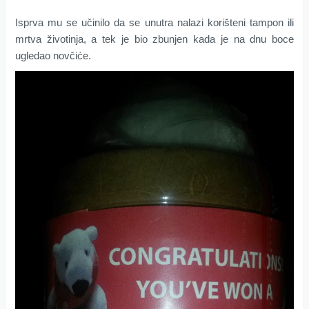
Isprva mu se učinilo da se unutra nalazi korišteni tampon ili
mrtva životinja, a tek je bio zbunjen kada je na dnu boce
ugledao novčiće.