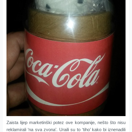
Zaista lijep marketinški potez ove kompanije, nešto što nisu
reklamirali ‘na sva zvona’. Uraili su to ‘tiho’ kako bi iznenadili