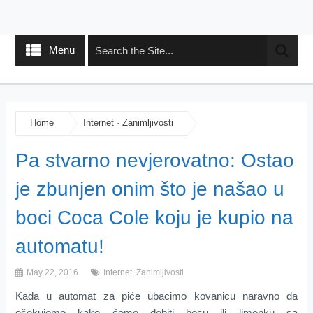
Menu
Home
Internet
·
Zanimljivosti
Pa stvarno nevjerovatno: Ostao
je zbunjen onim što je našao u
boci Coca Cole koju je kupio na
automatu!
May 22, 2016
Internet
,
Zanimljivosti
Kada u automat za piće ubacimo kovanicu naravno da
očekujemo kako ćemo dobiti bocu ili limenku sa