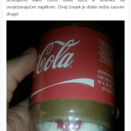
osvježavajućim napitkom. Ovaj čovjek je dobio nešto sasvim
drugo!