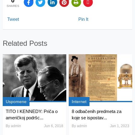
0
SHARES
Tweet
Pin It
Related Posts
Uspomene
Internet
TITO I KENNEDY: Priča o
8 odbačenih predmeta za
američkoj podršc...
koje se ispostav...
By
admin
Jun 6, 2018
By
admin
Jan 1, 2023