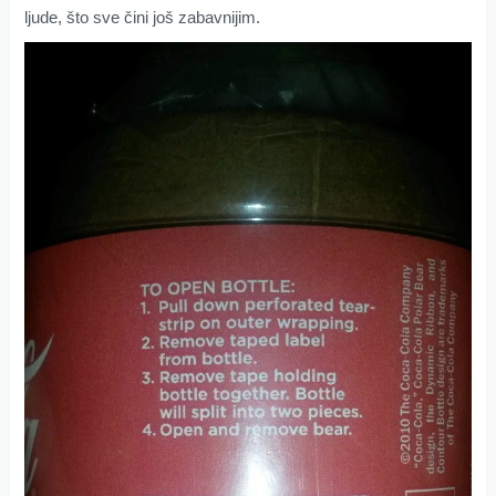
ljude, što sve čini još zabavnijim.