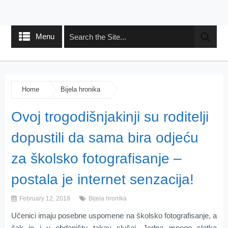
Menu
Home
Bijela hronika
Ovoj trogodišnjakinji su roditelji
dopustili da sama bira odjeću
za školsko fotografisanje –
postala je internet senzacija!
February 12, 2018
Bijela hronika
Učenici imaju posebne uspomene na školsko fotografisanje, a
čak je i u obdaništu takav slučaj. Jedna mnogo slatka