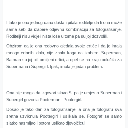
I tako je ona jednog dana došla i pitala roditelje da li ona može
sama sebi da izabere odjevnu kombinaciju za fotografisanje.
Roditelji nisu vidjeli ništa loše u tome pa su joj dozvolili.
Obzirom da je ona redovno gledala svoje crtiće i da je imala
mnogo crtanih idola, nije znala koga da izabere. Superman,
Batman su joj bili omiljeni crtići, a opet se na kraju odlučila za
Supermana i Supergirl. Ipak, imala je jedan problem.
Ona nije mogla da izgovori slovo S, pa je umjesto Superman i
Supergirl govorila Pooterman i Pootergirl.
Došao je tako dan za fotografisanje, a ona je fotografu sva
sretna uzviknula Pootergirl i uslikala se. Fotograf se samo
slatko nasmijao i potom uslikao djevojčicu!