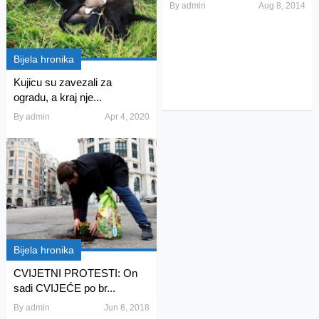
By
admin
Aug 8, 2014
Bijela hronika
Kujicu su zavezali za
ogradu, a kraj nje...
By
admin
Apr 4, 2020
Bijela hronika
CVIJETNI PROTESTI: On
sadi CVIJEĆE po br...
By
admin
Jun 6, 2018