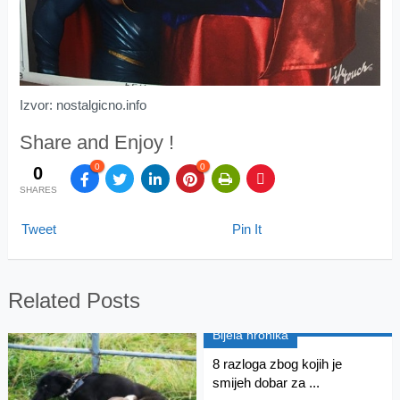
Izvor: nostalgicno.info
Share and Enjoy !
0
0
0
SHARES
Tweet
Pin It
Related Posts
Bijela hronika
8 razloga zbog kojih je
smijeh dobar za ...