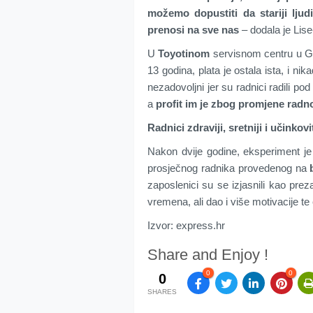
možemo dopustiti da stariji lju
prenosi na sve nas
– dodala je Lise
U
Toyotinom
servisnom centru u Göt
13 godina, plata je ostala ista, i nika
nezadovoljni jer su radnici radili pod
a
profit im je zbog promjene radn
Radnici zdraviji, sretniji i učinkovit
Nakon dvije godine, eksperiment je 
prosječnog radnika provedenog na
zaposlenici su se izjasnili kao prez
vremena, ali dao i više motivacije 
Izvor: express.hr
Share and Enjoy !
0
0
0
SHARES