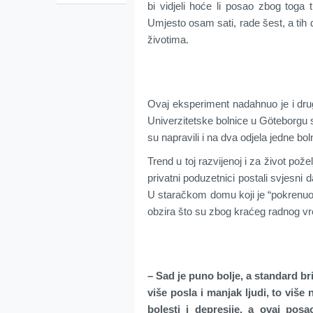
bi vidjeli hoće li posao zbog toga tr
Umjesto osam sati, rade šest, a tih d
životima.
Ovaj eksperiment nadahnuo je i drug
Univerzitetske bolnice u Göteborgu s
su napravili i na dva odjela jedne bo
Trend u toj razvijenoj i za život pože
privatni poduzetnici postali svjesni
U staračkom domu koji je “pokrenuo 
obzira što su zbog kraćeg radnog vre
– Sad je puno bolje, a standard br
više posla i manjak ljudi, to više
bolesti i depresije, a ovaj pos