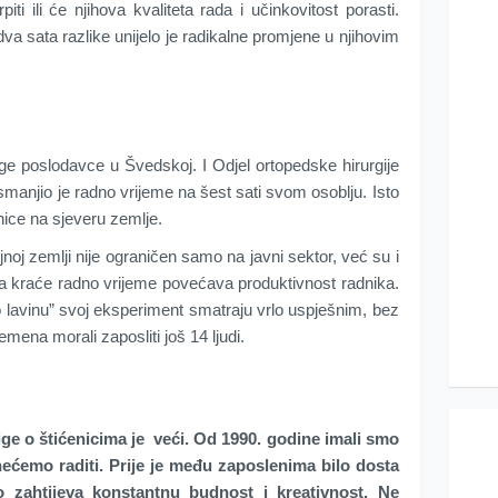
piti ili će njihova kvaliteta rada i učinkovitost porasti.
va sata razlike unijelo je radikalne promjene u njihovim
e poslodavce u Švedskoj. I Odjel ortopedske hirurgije
manjio je radno vrijeme na šest sati svom osoblju. Isto
lnice na sjeveru zemlje.
ljnoj zemlji nije ograničen samo na javni sektor, već su i
 da kraće radno vrijeme povećava produktivnost radnika.
lavinu” svoj eksperiment smatraju vrlo uspješnim, bez
mena morali zaposliti još 14 ljudi.
ige o štićenicima je veći. Od 1990. godine imali smo
 nećemo raditi. Prije je među zaposlenima bilo dosta
ao zahtijeva konstantnu budnost i kreativnost. Ne