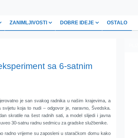
ZANIMLJIVOSTI
DOBRE IDEJE
OSTALO
PLI
eksperiment sa 6-satnim
jerovatno je san svakog radnika u našim krajevima, a
na svijetu koja to nudi – odgovor je, naravno, Švedska.
n skratile na šest radnih sati, a model slijedi i javna
tu uveo 30-satnu radnu sedmicu za gradske službenike.
alno radno vrijeme su zaposleni u staračkom domu kako