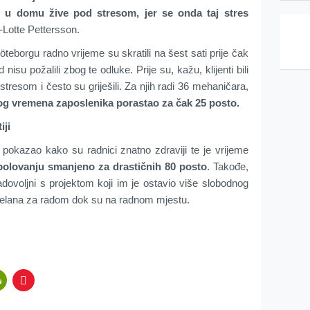
di u domu žive pod stresom, jer se onda taj stres
-Lotte Pettersson.
eborgu radno vrijeme su skratili na šest sati prije čak
d nisu požalili zbog te odluke. Prije su, kažu, klijenti bili
 stresom i često su griješili. Za njih radi 36 mehaničara,
og vremena zaposlenika porastao za čak 25 posto.
iji
pokazao kako su radnici znatno zdraviji te je vrijeme
bolovanju smanjeno za drastičnih 80 posto
. Takođe,
adovoljni s projektom koji im je ostavio više slobodnog
te elana za radom dok su na radnom mjestu.