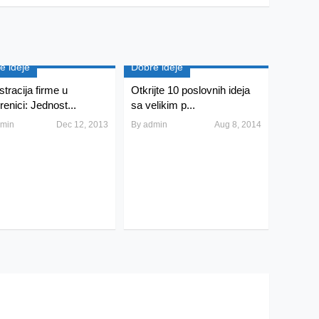
e ideje
Dobre ideje
stracija firme u
Otkrijte 10 poslovnih ideja
renici: Jednost...
sa velikim p...
min
Dec 12, 2013
By
admin
Aug 8, 2014