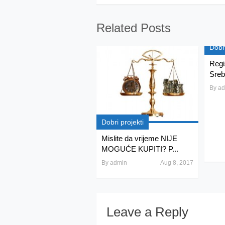
Related Posts
Dobr
Regi
Sreb
By
ad
Dobri projekti
Mislite da vrijeme NIJE
MOGUĆE KUPITI? P...
By
admin
Aug 8, 2017
Leave a Reply