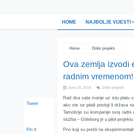
HOME
NAJBOLJE VIJESTI
Home
Dobri projekti
Ova zemlja izvodi 
radnim vremenom!
June 20, 2016
Dobri projekti
Rad dva sata manje uz istu platu v
Tweet
ako ste se pitali postoji li država 
Tamošnje su kompanije svoj radni da
služba – Göteborg je u pilot-projek
Pin It
Prvi koji su prešli na eksperiment