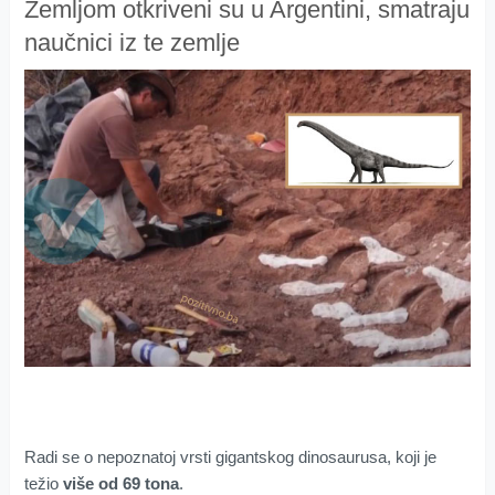
Zemljom otkriveni su u Argentini, smatraju
naučnici iz te zemlje
Radi se o nepoznatoj vrsti gigantskog dinosaurusa, koji je
težio
više od 69 tona
.