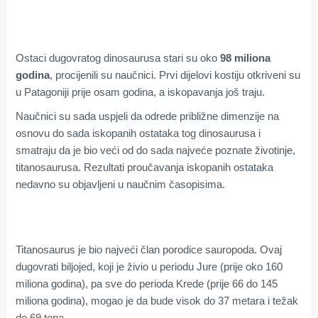
Ostaci dugovratog dinosaurusa stari su oko
98 miliona
godina
, procijenili su naučnici. Prvi dijelovi kostiju otkriveni su
u Patagoniji prije osam godina, a iskopavanja još traju.
Naučnici su sada uspjeli da odrede približne dimenzije na
osnovu do sada iskopanih ostataka tog dinosaurusa i
smatraju da je bio veći od do sada najveće poznate životinje,
titanosaurusa. Rezultati proučavanja iskopanih ostataka
nedavno su objavljeni u naučnim časopisima.
Titanosaurus je bio najveći član porodice sauropoda. Ovaj
dugovrati biljojed, koji je živio u periodu Jure (prije oko 160
miliona godina), pa sve do perioda Krede (prije 66 do 145
miliona godina), mogao je da bude visok do 37 metara i težak
do 69 tona.