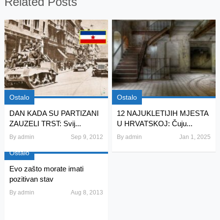
Related Posts
Ostalo
Ostalo
DAN KADA SU PARTIZANI
12 NAJUKLETIJIH MJESTA
ZAUZELI TRST: Svij...
U HRVATSKOJ: Čuju...
By
admin
Sep 9, 2012
By
admin
Jan 1, 2025
Ostalo
Evo zašto morate imati
pozitivan stav
By
admin
Aug 8, 2013