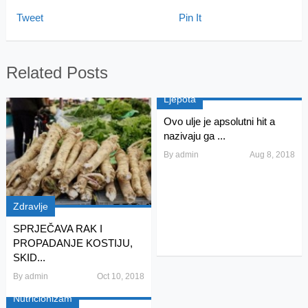
Tweet
Pin It
Related Posts
Ljepota
Ovo ulje je apsolutni hit a
nazivaju ga ...
By
admin
Aug 8, 2018
Zdravlje
SPRJEČAVA RAK I
PROPADANJE KOSTIJU,
SKID...
By
admin
Oct 10, 2018
Nutricionizam