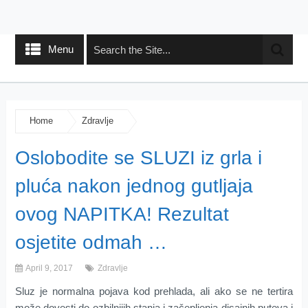
Menu
Home
Zdravlje
Oslobodite se SLUZI iz grla i
pluća nakon jednog gutljaja
ovog NAPITKA! Rezultat
osjetite odmah …
April 9, 2017
Zdravlje
Sluz je normalna pojava kod prehlada, ali ako se ne tertira
može dovesti do ozbilnijih stanja i začepljenja disajnih puteva i