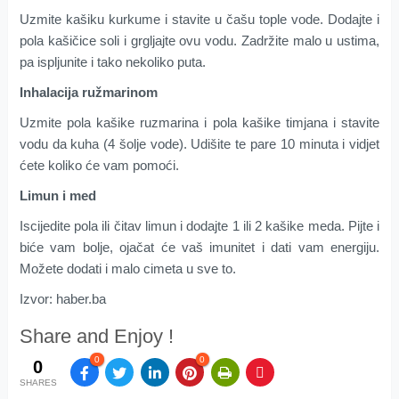
Uzmite kašiku kurkume i stavite u čašu tople vode. Dodajte i
pola kašičice soli i grgljajte ovu vodu. Zadržite malo u ustima,
pa ispljunite i tako nekoliko puta.
Inhalacija ružmarinom
Uzmite pola kašike ruzmarina i pola kašike timjana i stavite
vodu da kuha (4 šolje vode). Udišite te pare 10 minuta i vidjet
ćete koliko će vam pomoći.
Limun i med
Iscijedite pola ili čitav limun i dodajte 1 ili 2 kašike meda. Pijte i
biće vam bolje, ojačat će vaš imunitet i dati vam energiju.
Možete dodati i malo cimeta u sve to.
Izvor: haber.ba
Share and Enjoy !
0
0
0
SHARES