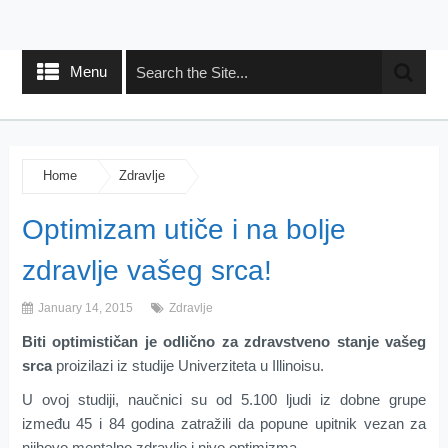
Menu
Home
Zdravlje
Optimizam utiče i na bolje
zdravlje vašeg srca!
January 14, 2015
Zdravlje
Biti optimističan je odlično za zdravstveno stanje vašeg
srca
proizilazi iz studije Univerziteta u Illinoisu.
U ovoj studiji, naučnici su od 5.100 ljudi iz dobne grupe
između 45 i 84 godina zatražili da popune upitnik vezan za
njihovo mentalno zdravlje i nivo optimizma.