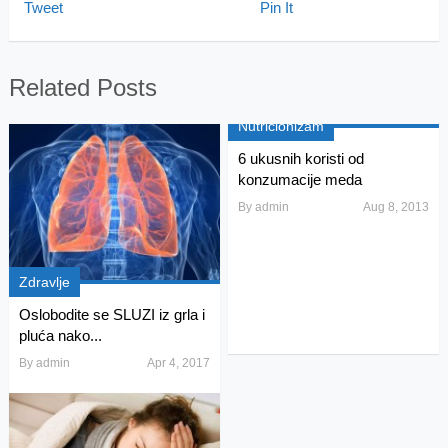
Tweet
Pin It
Related Posts
Nutricionizam
6 ukusnih koristi od
konzumacije meda
By
admin
Aug 8, 2013
Zdravlje
Oslobodite se SLUZI iz grla i
pluća nako...
By
admin
Apr 4, 2017