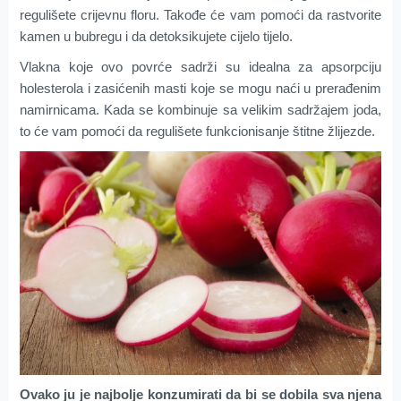
regulišete crijevnu floru. Takođe će vam pomoći da rastvorite
kamen u bubregu i da detoksikujete cijelo tijelo.
Vlakna koje ovo povrće sadrži su idealna za apsorpciju
holesterola i zasićenih masti koje se mogu naći u prerađenim
namirnicama. Kada se kombinuje sa velikim sadržajem joda,
to će vam pomoći da regulišete funkcionisanje štitne žlijezde.
Ovako ju je najbolje konzumirati da bi se dobila sva njena