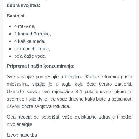
dobra svojstva:
Sastojci
:
4 rotkvice,
1 komad đumbira,
4 kašike meda,
sok ood 4 limuna,
pola čaše vode.
Priprema i način konzumiranja
:
Sve sastojke pomiješajte u blenderu. Kada se formira gusta
mješavina, sipajte je u teglu koju ćete čvrsto zatvoriti.
Uzmajte kašiku ove mješavine 3-4 puta dnevno tokom tri
sedmice i pijte dvije litre vode dnevno kako biste u potpunosti
usvojili dobra svojstva rotkvica.
Ovaj recept će poboljšati vaše cjelokupno zdravlje i podići
nivo energije!
Izvor: haber.ba