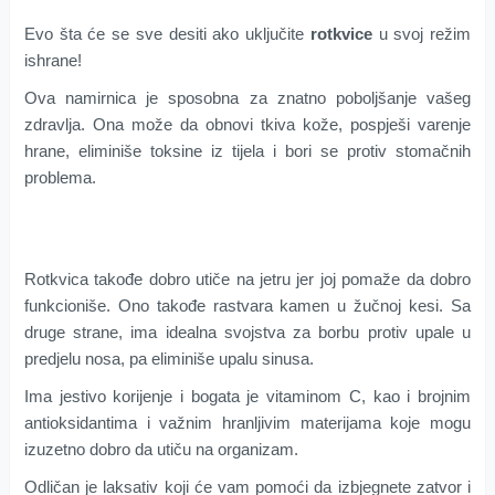
Evo šta će se sve desiti ako uključite
rotkvice
u svoj režim
ishrane!
Ova namirnica je sposobna za znatno poboljšanje vašeg
zdravlja. Ona može da obnovi tkiva kože, pospješi varenje
hrane, eliminiše toksine iz tijela i bori se protiv stomačnih
problema.
Rotkvica takođe dobro utiče na jetru jer joj pomaže da dobro
funkcioniše. Ono takođe rastvara kamen u žučnoj kesi. Sa
druge strane, ima idealna svojstva za borbu protiv upale u
predjelu nosa, pa eliminiše upalu sinusa.
Ima jestivo korijenje i bogata je vitaminom C, kao i brojnim
antioksidantima i važnim hranljivim materijama koje mogu
izuzetno dobro da utiču na organizam.
Odličan je laksativ koji će vam pomoći da izbjegnete zatvor i