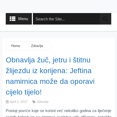
Menu
Home
Zdravlje
Obnavlja žuč, jetru i štitnu
žlijezdu iz korijena: Jeftina
namirnica može da oporavi
cijelo tijelo!
April 2, 2017
Zdravlje
Postoji povrće koje se koristi već nekoliko godina za liječenje
raznih bolesti jer su njegova svojstva vrlo efikasna, naročito