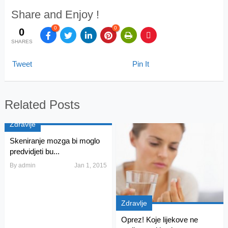
Share and Enjoy !
0
0
0
SHARES
Tweet
Pin It
Related Posts
Zdravlje
Skeniranje mozga bi moglo
predvidjeti bu...
By
admin
Jan 1, 2015
Zdravlje
Oprez! Koje lijekove ne