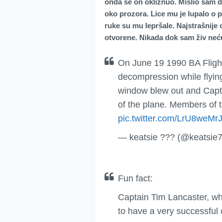
onda se on okliznuo. Mislio sam da 
oko prozora. Lice mu je lupalo o pr
ruke su mu lepršale. Najstrašnije 
otvorene. Nikada dok sam živ neću
On June 19 1990 BA Flight
decompression while flyin
window blew out and Capt
of the plane. Members of 
pic.twitter.com/LrU8weMr
— keatsie ??? (@keatsie
Fun fact:
Captain Tim Lancaster, wh
to have a very successful 