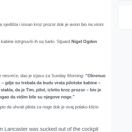
a sjedišta i isisan kroz prozor dok je avion bio na visini
e kabine istrgnuvši ih sa šarki. Stjuard
Nigel Ogden
 nesreće, dao je izjavu za Sunday Morning:
“Okrenuo
 – gdje su trebala da budu vrata pilotske kabine –
kla, da je Tim, pilot, izletio kroz prozor – bio je
mogao da vidim bile su njegove noge.”
pio da uhvati pilota za noge dok je ovaj polako klizio
m Lancaster was sucked out of the cockpit