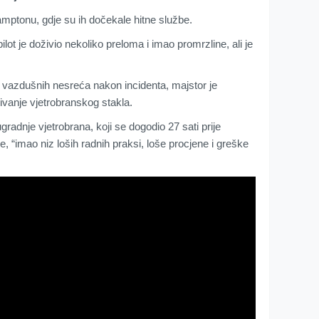
amptonu, gdje su ih dočekale hitne službe.
lot je doživio nekoliko preloma i imao promrzline, ali je
 vazdušnih nesreća nakon incidenta, majstor je
ivanje vjetrobranskog stakla.
gradnje vjetrobrana, koji se dogodio 27 sati prije
e, “imao niz loših radnih praksi, loše procjene i greške