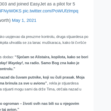
2003 and joined EasyJet as a pilot for 5
/4YiFNyW0KS
pic.twitter.com/PoWUfzlmpq
worth)
May 1, 2021
ko uspjevao da preuzme kontrolu, druga stjuardesa po
okpita uhvatila se za lanac muškaraca, kako bi čvršće
s dodao:
“Sjećam se Alistaira, kopilota, kako se bori
day! Mayday!
, na radio. Samo Bog zna kako je
kontrolu.”
nazad da čuvam putnike, koji su čuli prasak. Moja
ma brinula za sve u avionu”
, rekla je stjuardesa
 da stjuarti mogu sami da drže Tima, otrčala nazad u
bio ogroman – životi svih nas bili su u njegovim
 taj avion.”