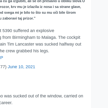
ću ga izgubiti, ali se on presavio u obliku slova U
ozor, krv mu je izlazila iz nosa i sa strane glave,
od svega mi je bilo to što su mu oči bile širom
 zaboravi taj prizor.”
 5390 suffered an explosive
g from Birmingham to Malaga. The cockpit
ain Tim Lancaster was sucked halfway out
the crew grabbed his legs.
JP
777)
June 10, 2021
o was sucked out of the window, carried on
career.