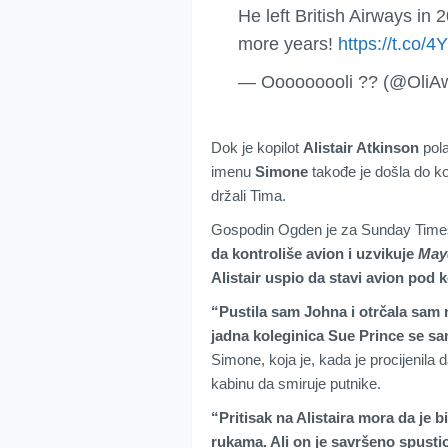
He left British Airways in 
more years!
https://t.co
— Ooooooooli ?? (@OliA
Dok je kopilot
Alistair Atkinson
pola
imenu
Simone
takođe je došla do k
držali Tima.
Gospodin Ogden je za Sunday Time
da kontroliše avion i uzvikuje
May
Alistair uspio da stavi avion pod 
“Pustila sam Johna i otrčala sam 
jadna koleginica Sue Prince se sa
Simone, koja je, kada je procijenila
kabinu da smiruje putnike.
“Pritisak na Alistaira mora da je 
rukama. Ali on je savršeno spustio