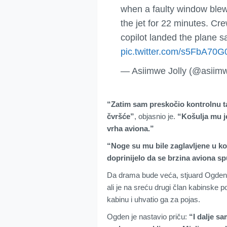
when a faulty window blew
the jet for 22 minutes. Cr
copilot landed the plane s
pic.twitter.com/s5FbA70G
— Asiimwe Jolly (@asiimw
“Zatim sam preskočio kontrolnu ta
čvršće”
, objasnio je.
“Košulja mu je
vrha aviona.”
“Noge su mu bile zaglavljene u kont
doprinijelo da se brzina aviona sp
Da drama bude veća, stjuard Ogden je
ali je na sreću drugi član kabinske
kabinu i uhvatio ga za pojas.
Ogden je nastavio priču:
“I dalje sa