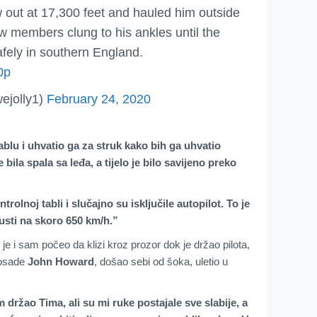
 out at 17,300 feet and hauled him outside
ew members clung to his ankles until the
afely in southern England.
0p
ejolly1)
February 24, 2020
blu i uhvatio ga za struk kako bih ga uhvatio
 bila spala sa leđa, a tijelo je bilo savijeno preko
rolnoj tabli i slučajno su isključile autopilot. To je
usti na skoro 650 km/h.”
 i sam počeo da klizi kroz prozor dok je držao pilota,
 posade
John Howard
, došao sebi od šoka, uletio u
m držao Tima, ali su mi ruke postajale sve slabije, a