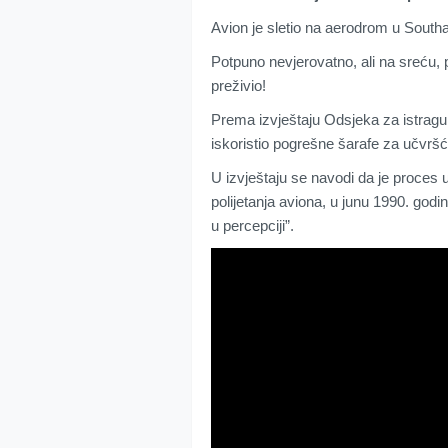
Avion je sletio na aerodrom u South
Potpuno nevjerovatno, ali na sreću, pi
preživio!
Prema izvještaju Odsjeka za istragu
iskoristio pogrešne šarafe za učvršć
U izvještaju se navodi da je proces u
polijetanja aviona, u junu 1990. godin
u percepciji”.