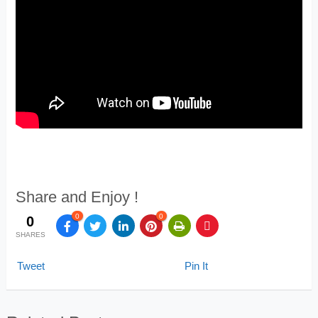
Share and Enjoy !
0
0
0
SHARES
Tweet
Pin It