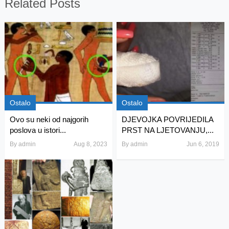
Related Posts
Ostalo
Ostalo
Ovo su neki od najgorih
DJEVOJKA POVRIJEDILA
poslova u istori...
PRST NA LJETOVANJU,...
By
admin
Aug 8, 2023
By
admin
Jun 6, 2019