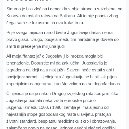
Sigurno je bilo zločina i genocida s obje strane u sukobima, od
Kosova do ostalih ratova na Balkanu. Ali to nije poanta zbog
čega sam se fokusirao na ovu katastrofu.
Prije svega, nijedan narod bivše Jugoslavije danas nema
pravo glasa. Drugo, podjela među tim narodima je dovela do
smrti ili preseljenja milijuna ljudi.
Ali moja “fantazija” o Jugoslaviji bi možda mogla biti
iznenađenje. Dopustite mi da zaključim. Jugoslavija je
izgrađena na ideji da u njoj južni Slaveni neće ostati slabi i
podijeljeni narodi. Ujedinjeni u Jugoslaviju ne bi bili lak plijen
imperijalnim namjerama, kao što vidimo da se događa danas.
Činjenica je da je nakon Drugog svjetskog rata socijalistička
Jugoslavija postala neka vrsta europske priče o
uspjehu. Između 1960. i 1980. zemlja je imala jednu od
najvažnijih stope gospodarskog rasta u svijetu, pristojan
životni standard, besplatnu medicinsku skrb i obrazovanje,
zajamčeno pravo na posao, jednomjesečni plaćeni godišnji