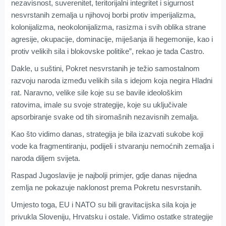
nezavisnost, suverenitet, teritorijalni integritet i sigurnost
nesvrstanih zemalja u njihovoj borbi protiv imperijalizma,
kolonijalizma, neokolonijalizma, rasizma i svih oblika strane
agresije, okupacije, dominacije, miješanja ili hegemonije, kao i
protiv velikih sila i blokovske politike”, rekao je tada Castro.
Dakle, u suštini, Pokret nesvrstanih je težio samostalnom
razvoju naroda između velikih sila s idejom koja negira Hladni
rat. Naravno, velike sile koje su se bavile ideološkim
ratovima, imale su svoje strategije, koje su uključivale
apsorbiranje svake od tih siromašnih nezavisnih zemalja.
Kao što vidimo danas, strategija je bila izazvati sukobe koji
vode ka fragmentiranju, podijeli i stvaranju nemoćnih zemalja i
naroda diljem svijeta.
Raspad Jugoslavije je najbolji primjer, gdje danas nijedna
zemlja ne pokazuje naklonost prema Pokretu nesvrstanih.
Umjesto toga, EU i NATO su bili gravitacijska sila koja je
privukla Sloveniju, Hrvatsku i ostale. Vidimo ostatke strategije