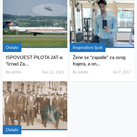
Ostalo
Inspirativni ljudi
ISPOVIJEST PILOTA JAT-a:
Žene se “zapalile” za ovog
“Iznad Za...
frajera, a on...
By
admin
Dec 12, 2021
By
admin
Jul 7, 2017
Ostalo