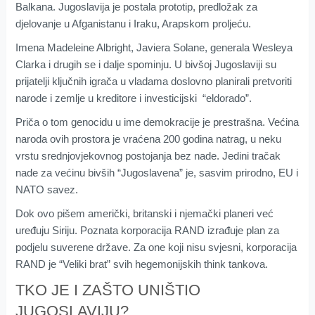
Balkana. Jugoslavija je postala prototip, predložak za
djelovanje u Afganistanu i Iraku, Arapskom proljeću.
Imena Madeleine Albright, Javiera Solane, generala Wesleya
Clarka i drugih se i dalje spominju. U bivšoj Jugoslaviji su
prijatelji ključnih igrača u vladama doslovno planirali pretvoriti
narode i zemlje u kreditore i investicijski “eldorado”.
Priča o tom genocidu u ime demokracije je prestrašna. Većina
naroda ovih prostora je vraćena 200 godina natrag, u neku
vrstu srednjovjekovnog postojanja bez nade. Jedini tračak
nade za većinu bivših “Jugoslavena” je, sasvim prirodno, EU i
NATO savez.
Dok ovo pišem američki, britanski i njemački planeri već
uređuju Siriju. Poznata korporacija RAND izrađuje plan za
podjelu suverene države. Za one koji nisu svjesni, korporacija
RAND je “Veliki brat” svih hegemonijskih think tankova.
TKO JE I ZAŠTO UNIŠTIO
JUGOSLAVIJU?