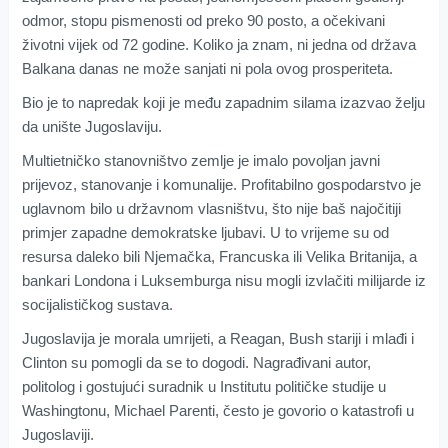
odmor, stopu pismenosti od preko 90 posto, a očekivani
životni vijek od 72 godine. Koliko ja znam, ni jedna od država
Balkana danas ne može sanjati ni pola ovog prosperiteta.
Bio je to napredak koji je među zapadnim silama izazvao želju
da unište Jugoslaviju.
Multietničko stanovništvo zemlje je imalo povoljan javni
prijevoz, stanovanje i komunalije. Profitabilno gospodarstvo je
uglavnom bilo u državnom vlasništvu, što nije baš najočitiji
primjer zapadne demokratske ljubavi. U to vrijeme su od
resursa daleko bili Njemačka, Francuska ili Velika Britanija, a
bankari Londona i Luksemburga nisu mogli izvlačiti milijarde iz
socijalističkog sustava.
Jugoslavija je morala umrijeti, a Reagan, Bush stariji i mlađi i
Clinton su pomogli da se to dogodi. Nagrađivani autor,
politolog i gostujući suradnik u Institutu političke studije u
Washingtonu, Michael Parenti, često je govorio o katastrofi u
Jugoslaviji.