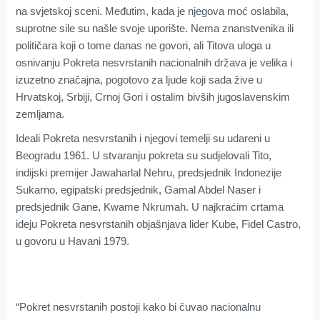
na svjetskoj sceni. Međutim, kada je njegova moć oslabila,
suprotne sile su našle svoje uporište. Nema znanstvenika ili
političara koji o tome danas ne govori, ali Titova uloga u
osnivanju Pokreta nesvrstanih nacionalnih država je velika i
izuzetno značajna, pogotovo za ljude koji sada žive u
Hrvatskoj, Srbiji, Crnoj Gori i ostalim bivših jugoslavenskim
zemljama.
Ideali Pokreta nesvrstanih i njegovi temelji su udareni u
Beogradu 1961. U stvaranju pokreta su sudjelovali Tito,
indijski premijer Jawaharlal Nehru, predsjednik Indonezije
Sukarno, egipatski predsjednik, Gamal Abdel Naser i
predsjednik Gane, Kwame Nkrumah. U najkraćim crtama
ideju Pokreta nesvrstanih objašnjava lider Kube, Fidel Castro,
u govoru u Havani 1979.
“Pokret nesvrstanih postoji kako bi čuvao nacionalnu