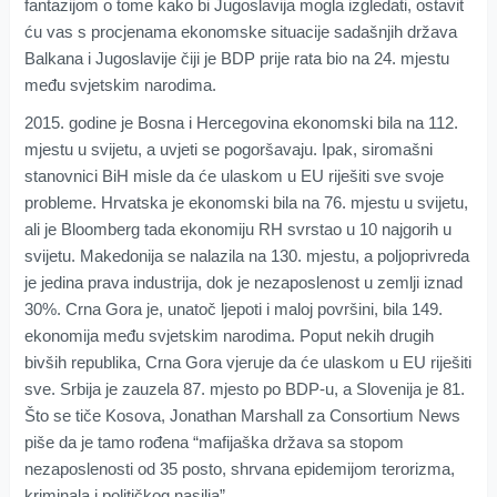
fantazijom o tome kako bi Jugoslavija mogla izgledati, ostavit
ću vas s procjenama ekonomske situacije sadašnjih država
Balkana i Jugoslavije čiji je BDP prije rata bio na 24. mjestu
među svjetskim narodima.
2015. godine je Bosna i Hercegovina ekonomski bila na 112.
mjestu u svijetu, a uvjeti se pogoršavaju. Ipak, siromašni
stanovnici BiH misle da će ulaskom u EU riješiti sve svoje
probleme. Hrvatska je ekonomski bila na 76. mjestu u svijetu,
ali je Bloomberg tada ekonomiju RH svrstao u 10 najgorih u
svijetu. Makedonija se nalazila na 130. mjestu, a poljoprivreda
je jedina prava industrija, dok je nezaposlenost u zemlji iznad
30%. Crna Gora je, unatoč ljepoti i maloj površini, bila 149.
ekonomija među svjetskim narodima. Poput nekih drugih
bivših republika, Crna Gora vjeruje da će ulaskom u EU riješiti
sve. Srbija je zauzela 87. mjesto po BDP-u, a Slovenija je 81.
Što se tiče Kosova, Jonathan Marshall za Consortium News
piše da je tamo rođena “mafijaška država sa stopom
nezaposlenosti od 35 posto, shrvana epidemijom terorizma,
kriminala i političkog nasilja”.