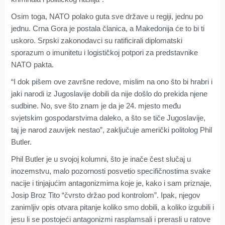
Osim toga, NATO polako guta sve države u regiji, jednu po
jednu. Crna Gora je postala članica, a Makedonija će to bi ti
uskoro. Srpski zakonodavci su ratificirali diplomatski
sporazum o imunitetu i logističkoj potpori za predstavnike
NATO pakta.
“I dok pišem ove završne redove, mislim na ono što bi hrabri i
jaki narodi iz Jugoslavije dobili da nije došlo do prekida njene
sudbine. No, sve što znam je da je 24. mjesto među
svjetskim gospodarstvima daleko, a što se tiče Jugoslavije,
taj je narod zauvijek nestao”, zaključuje američki politolog Phil
Butler.
Phil Butler je u svojoj kolumni, što je inače čest slučaj u
inozemstvu, malo pozornosti posvetio specifičnostima svake
nacije i tinjajućim antagonizmima koje je, kako i sam priznaje,
Josip Broz Tito “čvrsto držao pod kontrolom”. Ipak, njegov
zanimljiv opis otvara pitanje koliko smo dobili, a koliko izgubili i
jesu li se postojeći antagonizmi rasplamsali i prerasli u ratove