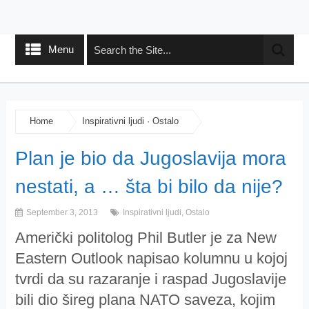
Menu
Home
Inspirativni ljudi
·
Ostalo
Plan je bio da Jugoslavija mora
nestati, a … šta bi bilo da nije?
September 3, 2013
Inspirativni ljudi
,
Ostalo
Američki politolog Phil Butler je za New
Eastern Outlook napisao kolumnu u kojoj
tvrdi da su razaranje i raspad Jugoslavije
bili dio šireg plana NATO saveza, kojim