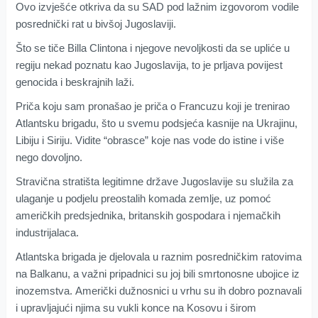
Ovo izvješće otkriva da su SAD pod lažnim izgovorom vodile
posrednički rat u bivšoj Jugoslaviji.
Što se tiče Billa Clintona i njegove nevoljkosti da se upliće u
regiju nekad poznatu kao Jugoslavija, to je prljava povijest
genocida i beskrajnih laži.
Priča koju sam pronašao je priča o Francuzu koji je trenirao
Atlantsku brigadu, što u svemu podsjeća kasnije na Ukrajinu,
Libiju i Siriju. Vidite “obrasce” koje nas vode do istine i više
nego dovoljno.
Stravična stratišta legitimne države Jugoslavije su služila za
ulaganje u podjelu preostalih komada zemlje, uz pomoć
američkih predsjednika, britanskih gospodara i njemačkih
industrijalaca.
Atlantska brigada je djelovala u raznim posredničkim ratovima
na Balkanu, a važni pripadnici su joj bili smrtonosne ubojice iz
inozemstva. Američki dužnosnici u vrhu su ih dobro poznavali
i upravljajući njima su vukli konce na Kosovu i širom