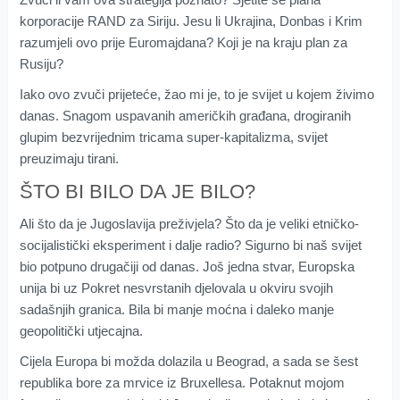
korporacije RAND za Siriju. Jesu li Ukrajina, Donbas i Krim
razumjeli ovo prije Euromajdana? Koji je na kraju plan za
Rusiju?
Iako ovo zvuči prijeteće, žao mi je, to je svijet u kojem živimo
danas. Snagom uspavanih američkih građana, drogiranih
glupim bezvrijednim tricama super-kapitalizma, svijet
preuzimaju tirani.
ŠTO BI BILO DA JE BILO?
Ali što da je Jugoslavija preživjela? Što da je veliki etničko-
socijalistički eksperiment i dalje radio? Sigurno bi naš svijet
bio potpuno drugačiji od danas. Još jedna stvar, Europska
unija bi uz Pokret nesvrstanih djelovala u okviru svojih
sadašnjih granica. Bila bi manje moćna i daleko manje
geopolitički utjecajna.
Cijela Europa bi možda dolazila u Beograd, a sada se šest
republika bore za mrvice iz Bruxellesa. Potaknut mojom