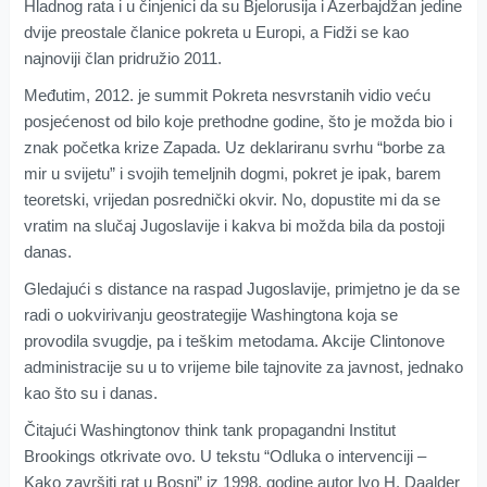
Hladnog rata i u činjenici da su Bjelorusija i Azerbajdžan jedine
dvije preostale članice pokreta u Europi, a Fidži se kao
najnoviji član pridružio 2011.
Međutim, 2012. je summit Pokreta nesvrstanih vidio veću
posjećenost od bilo koje prethodne godine, što je možda bio i
znak početka krize Zapada. Uz deklariranu svrhu “borbe za
mir u svijetu” i svojih temeljnih dogmi, pokret je ipak, barem
teoretski, vrijedan posrednički okvir. No, dopustite mi da se
vratim na slučaj Jugoslavije i kakva bi možda bila da postoji
danas.
Gledajući s distance na raspad Jugoslavije, primjetno je da se
radi o uokvirivanju geostrategije Washingtona koja se
provodila svugdje, pa i teškim metodama. Akcije Clintonove
administracije su u to vrijeme bile tajnovite za javnost, jednako
kao što su i danas.
Čitajući Washingtonov think tank propagandni Institut
Brookings otkrivate ovo. U tekstu “Odluka o intervenciji –
Kako završiti rat u Bosni” iz 1998. godine autor Ivo H. Daalder