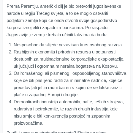
Prema Parentiju, američki cilj je bio pretvoriti jugoslavenske
narode u regiju Trećeg svijeta, a to se moglo ostvariti
podjelom zemlje koja će onda otvoriti svoje gospodarstvo
korporativnoj eliti i zapadnim bankarima. Po raspadu
Jugoslavije je zemlje trebalo učiniti takvima da budu:
Nesposobne da slijede nezavisan kurs osobnog razvoja.
Razbijenih ekonomija i prirodnih resursa u potpunosti
dostupnih za multinacionalne korporacijske eksploatacije,
uključujući i ogromna mineralna bogatstva na Kosovu.
Osiromašenog, ali pismenog i osposobljenog stanovništva
koje će biti prisiljeno raditi za minimalne nadnice, koje će
predstavljati jeftin radni bazen s kojim će se lakše sniziti
plaće u zapadnoj Europi i drugdje.
Demontiranih industrija automobila, nafte, teških strojeva,
rudarstva i petrokemije, te raznih drugih industrija koje
nisu smjele biti konkurencija postojećim zapadnim
proizvođačima.
Zvuči li vam ova strategija poznato? Sjetite se plana