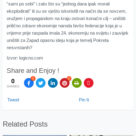
“sami po sebi” i zato što su “jednog dana ipak morali
eksplodirati” ili su se vješto iskoristili na način da se novcem,
oružjem i propagandom na kraju ostvari konačni cilj – uništiti
prilično zdrave ekonomije naroda bivše federacije koja je u
vrijeme prije raspada imala 24. ekonomiju na svijetu i zauvijek
uništiti za Zapad opasnu ideju koja je temelj Pokreta
nesvrstanih?
Izvor: logicno.com
Share and Enjoy !
0
0
0
SHARES
Tweet
Pin It
Related Posts