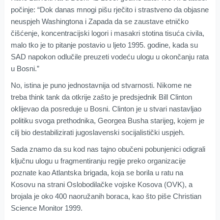
počinje: “Dok danas mnogi pišu rječito i strastveno da objasne
neuspjeh Washingtona i Zapada da se zaustave etničko
čišćenje, koncentracijski logori i masakri stotina tisuća civila,
malo tko je to pitanje postavio u ljeto 1995. godine, kada su
SAD napokon odlučile preuzeti vodeću ulogu u okončanju rata
u Bosni.”
No, istina je puno jednostavnija od stvarnosti. Nikome ne
treba think tank da otkrije zašto je predsjednik Bill Clinton
oklijevao da posreduje u Bosni. Clinton je u stvari nastavljao
politiku svoga prethodnika, Georgea Busha starijeg, kojem je
cilj bio destabilizirati jugoslavenski socijalistički uspjeh.
Sada znamo da su kod nas tajno obučeni pobunjenici odigrali
ključnu ulogu u fragmentiranju regije preko organizacije
poznate kao Atlantska brigada, koja se borila u ratu na
Kosovu na strani Oslobodilačke vojske Kosova (OVK), a
brojala je oko 400 naoružanih boraca, kao što piše Christian
Science Monitor 1999.