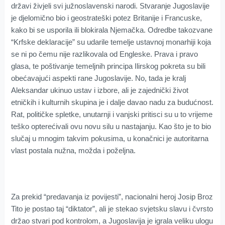
državi živjeli svi južnoslavenski narodi. Stvaranje Jugoslavije
je djelomično bio i geostrateški potez Britanije i Francuske,
kako bi se usporila ili blokirala Njemačka. Odredbe takozvane
“Krfske deklaracije” su udarile temelje ustavnoj monarhiji koja
se ni po čemu nije razlikovala od Engleske. Prava i pravo
glasa, te poštivanje temeljnih principa Ilirskog pokreta su bili
obećavajući aspekti rane Jugoslavije. No, tada je kralj
Aleksandar ukinuo ustav i izbore, ali je zajednički život
etničkih i kulturnih skupina je i dalje davao nadu za budućnost.
Rat, političke spletke, unutarnji i vanjski pritisci su u to vrijeme
teško opterećivali ovu novu silu u nastajanju. Kao što je to bio
slučaj u mnogim takvim pokusima, u konačnici je autoritarna
vlast postala nužna, možda i poželjna.
Za prekid “predavanja iz povijesti”, nacionalni heroj Josip Broz
Tito je postao taj “diktator”, ali je stekao svjetsku slavu i čvrsto
držao stvari pod kontrolom, a Jugoslavija je igrala veliku ulogu