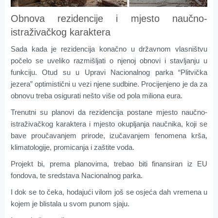
Obnova rezidencije i mjesto naučno-
istraživačkog karaktera
Sada kada je rezidencija konačno u državnom vlasništvu
počelo se uveliko razmišljati o njenoj obnovi i stavljanju u
funkciju. Otud su u Upravi Nacionalnog parka “Plitvička
jezera” optimistični u vezi njene sudbine. Procijenjeno je da za
obnovu treba osigurati nešto više od pola miliona eura.
Trenutni su planovi da rezidencija postane mjesto naučno-
istraživačkog karaktera i mjesto okupljanja naučnika, koji se
bave proučavanjem prirode, izučavanjem fenomena krša,
klimatologije, promicanja i zaštite voda.
Projekt bi, prema planovima, trebao biti finansiran iz EU
fondova, te sredstava Nacionalnog parka.
I dok se to čeka, hodajući vilom još se osjeća dah vremena u
kojem je blistala u svom punom sjaju.