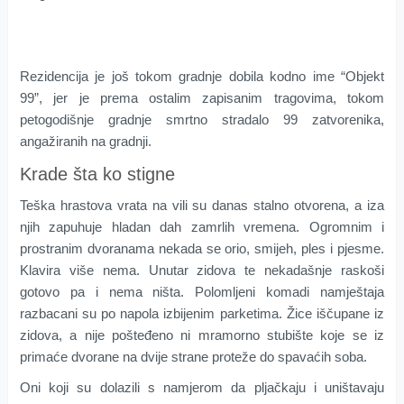
Rezidencija je još tokom gradnje dobila kodno ime “Objekt
99”, jer je prema ostalim zapisanim tragovima, tokom
petogodišnje gradnje smrtno stradalo 99 zatvorenika,
angažiranih na gradnji.
Krade šta ko stigne
Teška hrastova vrata na vili su danas stalno otvorena, a iza
njih zapuhuje hladan dah zamrlih vremena. Ogromnim i
prostranim dvoranama nekada se orio, smijeh, ples i pjesme.
Klavira više nema. Unutar zidova te nekadašnje raskoši
gotovo pa i nema ništa. Polomljeni komadi namještaja
razbacani su po napola izbijenim parketima. Žice iščupane iz
zidova, a nije pošteđeno ni mramorno stubište koje se iz
primaće dvorane na dvije strane proteže do spavaćih soba.
Oni koji su dolazili s namjerom da pljačkaju i uništavaju