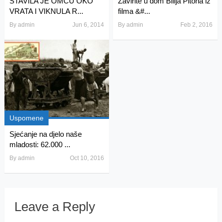
STAVILA JE OMČU OKO
Zavirite u dom Bilija Pitona iz
VRATA I VIKNULA R...
filma &#...
By
admin
Jun 6, 2014
By
admin
Feb 2, 2016
Uspomene
Sjećanje na djelo naše
mladosti: 62.000 ...
By
admin
Oct 10, 2016
Leave a Reply