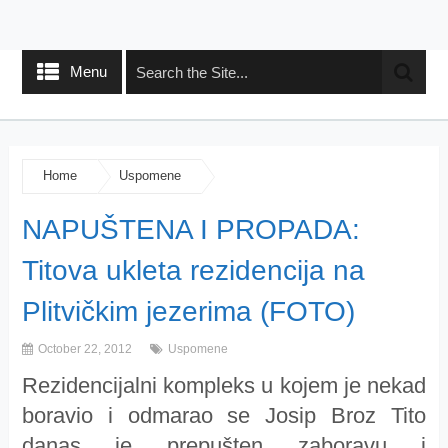
Menu
Home
Uspomene
NAPUŠTENA I PROPADA:
Titova ukleta rezidencija na
Plitvičkim jezerima (FOTO)
October 22, 2012
Uspomene
Rezidencijalni kompleks u kojem je nekad
boravio i odmarao se Josip Broz Tito
danas je prepušten zaboravu i