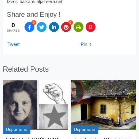
Izvor: balkans.aljazeera.net
Share and Enjoy !
0
0
0
SHARES
Tweet
Pin It
Related Posts
Uspomene
Uspomene