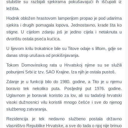
stubište su razbijali sjekirama pokušavajući ih iščupati iz
ležišta.
Hodnik obložen hrastovom lamperijom propao je pod udarima
sjekira i drugih pomagala lopova. Jednostavno, krade šta ko
stigne. U cijelom zdanju još je jedino cijela i netaknuta u
dvorištu ostala pseća kućica.
U lijevom krilu trokatnice bile su Titove odaje s liftom, gdje se
danas strop urušava od prokišnjavanja.
Tokom Domovinskog rata u Hrvatskoj njime su se služili
pobunjeni Srbi iz tzv. SAO Krajine. Iza njih je ostala pustoš.
Zdanje je u funkciji bilo do 1980. godine, a Tito je u njemu
boravio tek nekoliko puta. Posljednji put 1976. godine.
Uglavnom je boravak koristio za lov, ali su tadašnji hrvatski
visoki dužnosnici vilu koristili mnogo češće i sve do njenog
službenog zatvaranja.
Rezidencija je tek nedavno službeno postala državno
vlasništvo Republike Hrvatske, a sve do tada o njoj nije brinuo