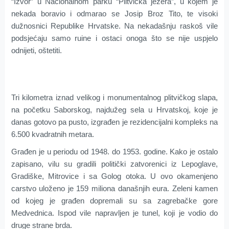
“Izvor” u Nacionalnom parku “Plitvička jezera”, u kojem je
nekada boravio i odmarao se Josip Broz Tito, te visoki
dužnosnici Republike Hrvatske. Na nekadašnju raskoš vile
podsjećaju samo ruine i ostaci onoga što se nije uspjelo
odnijeti, oštetiti.
Tri kilometra iznad velikog i monumentalnog plitvičkog slapa,
na početku Saborskog, najdužeg sela u Hrvatskoj, koje je
danas gotovo pa pusto, izgrađen je rezidencijalni kompleks na
6.500 kvadratnih metara.
Građen je u periodu od 1948. do 1953. godine. Kako je ostalo
zapisano, vilu su gradili politički zatvorenici iz Lepoglave,
Gradiške, Mitrovice i sa Golog otoka. U ovo okamenjeno
carstvo uloženo je 159 miliona današnjih eura. Zeleni kamen
od kojeg je građen dopremali su sa zagrebačke gore
Medvednica. Ispod vile napravljen je tunel, koji je vodio do
druge strane brda.