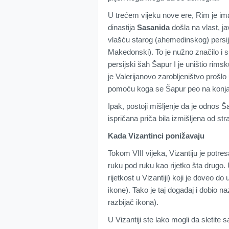
U trećem vijeku nove ere, Rim je im
dinastija
Sasanida
došla na vlast, jav
vlašću starog (ahemedinskog) persij
Makedonski). To je nužno značilo 
persijski šah Šapur I je uništio rims
je Valerijanovo zarobljeništvo prošlo
pomoću koga se Šapur peo na konja
Ipak, postoji mišljenje da je odnos 
ispričana priča bila izmišljena od str
Kada Vizantinci ponižavaju
Tokom VIII vijeka, Vizantiju je potres
ruku pod ruku kao rijetko šta drugo. U
rijetkost u Vizantiji) koji je doveo d
ikone). Tako je taj događaj i dobio na
razbijač ikona).
U Vizantiji ste lako mogli da sletite 