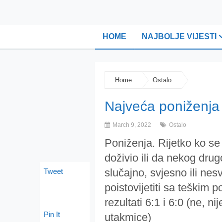
HOME
NAJBOLJE VIJESTI
Home
Ostalo
Najveća poniženja k
March 9, 2022
Ostalo
Poniženja. Rijetko ko se
doživio ili da nekog drug
slučajno, svjesno ili ne
Tweet
poistovijetiti sa teškim 
rezultati 6:1 i 6:0 (ne, n
Pin It
utakmice)