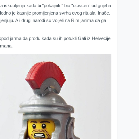
la iskupljenja kada bi “pokajnik’” bio “očišćen” od grijeha
ledno je kasnije promijenjena svrha ovog rituala. Inače,
imjenjuju. A i drugi narodi su voljeli na Rimljanima da ga
spod jarma da prođu kada su ih potukli Gali iz Helvecije
rmana.