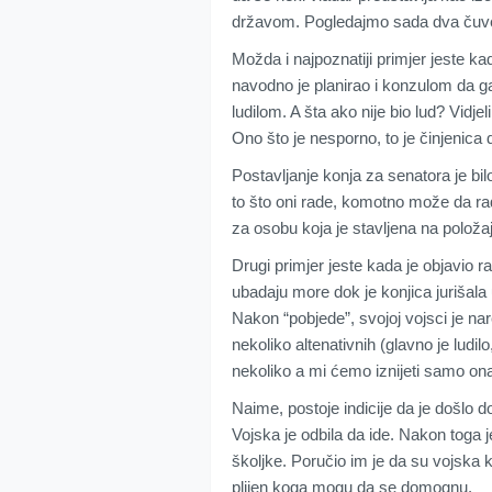
državom. Pogledajmo sada dva čuven
Možda i najpoznatiji primjer jeste ka
navodno je planirao i konzulom da g
ludilom. A šta ako nije bio lud? Vidj
Ono što je nesporno, to je činjenica 
Postavljanje konja za senatora je bi
to što oni rade, komotno može da radi
za osobu koja je stavljena na položa
Drugi primjer jeste kada je objavio r
ubadaju more dok je konjica jurišala u 
Nakon “pobjede”, svojoj vojsci je nared
nekoliko altenativnih (glavno je ludi
nekoliko a mi ćemo iznijeti samo ona
Naime, postoje indicije da je došlo d
Vojska je odbila da ide. Nakon toga j
školjke. Poručio im je da su vojska k
plijen koga mogu da se domognu.