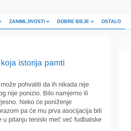
ZANIMLJIVOSTI
DOBRE IDEJE
OSTALO
PLI
oja istorija pamti
 može pohvaliti da ih nikada nije
og nije ponizio. Bilo namjerno ili
svjesno. Neko će poniženje
porazom pa će mu prva asocijacija biti
ije u pitanju teniski meč već fudbalske