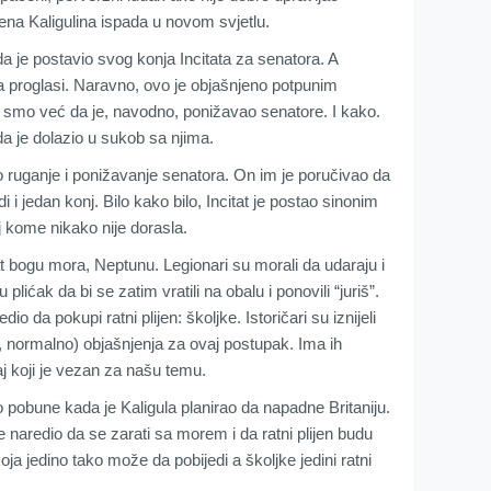
a Kaligulina ispada u novom svjetlu.
da je postavio svog konja Incitata za senatora. A
a proglasi. Naravno, ovo je objašnjeno potpunim
eli smo već da je, navodno, ponižavao senatore. I kako.
da je dolazio u sukob sa njima.
lo ruganje i ponižavanje senatora. On im je poručivao da
 i jedan konj. Bilo kako bilo, Incitat je postao sinonim
j kome nikako nije dorasla.
at bogu mora, Neptunu. Legionari su morali da udaraju i
plićak da bi se zatim vratili na obalu i ponovili “juriš”.
io da pokupi ratni plijen: školjke. Istoričari su iznijeli
lo, normalno) objašnjenja za ovaj postupak. Ima ih
j koji je vezan za našu temu.
o pobune kada je Kaligula planirao da napadne Britaniju.
e naredio da se zarati sa morem i da ratni plijen budu
oja jedino tako može da pobijedi a školjke jedini ratni