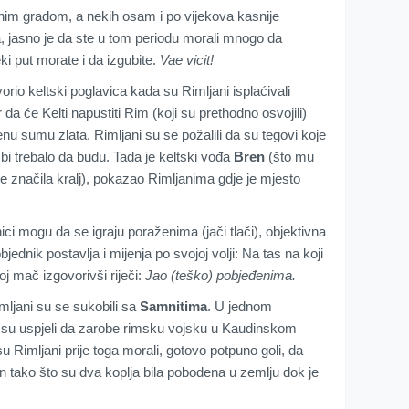
dnim gradom, a nekih osam i po vijekova kasnije
a, jasno je da ste u tom periodu morali mnogo da
ki put morate i da izgubite.
Vae vicit!
gvorio keltski poglavica kada su Rimljani isplaćivali
da će Kelti napustiti Rim (koji su prethodno osvojili)
enu sumu zlata. Rimljani su se požalili da su tegovi koje
o bi trebalo da budu. Tada je keltski vođa
Bren
(što mu
ja je značila kralj), pokazao Rimljanima gdje je mjesto
ci mogu da se igraju poraženima (jači tlači), objektivna
ednik postavlja i mijenja po svojoj volji: Na tas na koji
voj mač izgovorivši riječi:
Jao (teško) pobjeđenima.
mljani su se sukobili sa
Samnitima
. U jednom
i su uspjeli da zarobe rimsku vojsku u Kaudinskom
su Rimljani prije toga morali, gotovo potpuno goli, da
en tako što su dva koplja bila pobodena u zemlju dok je