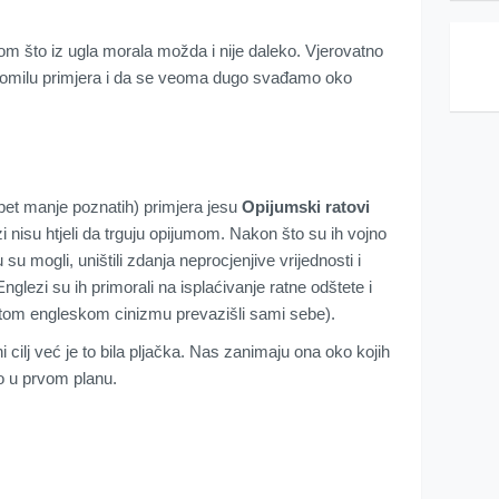
om što iz ugla morala možda i nije daleko. Vjerovatno
omilu primjera i da se veoma dugo svađamo oko
opet manje poznatih) primjera jesu
Opijumski ratovi
i nisu htjeli da trguju opijumom. Nakon što su ih vojno
u su mogli, uništili zdanja neprocjenjive vrijednosti i
nglezi su ih primorali na isplaćivanje ratne odštete i
tom engleskom cinizmu prevazišli sami sebe).
i cilj već je to bila pljačka. Nas zanimaju ona oko kojih
lo u prvom planu.