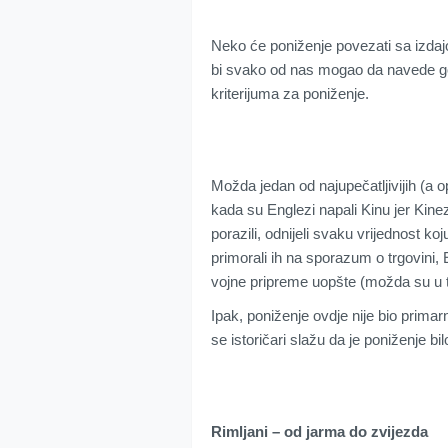
Neko će poniženje povezati sa izdaj
bi svako od nas mogao da navede g
kriterijuma za poniženje.
Možda jedan od najupečatljivijih (a 
kada su Englezi napali Kinu jer Kinez
porazili, odnijeli svaku vrijednost koj
primorali ih na sporazum o trgovini, E
vojne pripreme uopšte (možda su u 
Ipak, poniženje ovdje nije bio primarn
se istoričari slažu da je poniženje bi
Rimljani – od jarma do zvijezda