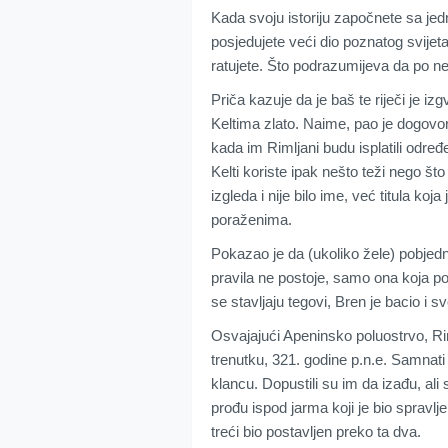
Kada svoju istoriju započnete sa je
posjedujete veći dio poznatog svijet
ratujete. Što podrazumijeva da po ne
Priča kazuje da je baš te riječi je iz
Keltima zlato. Naime, pao je dogovor 
kada im Rimljani budu isplatili određ
Kelti koriste ipak nešto teži nego št
izgleda i nije bilo ime, već titula ko
poraženima.
Pokazao je da (ukoliko žele) pobjedni
pravila ne postoje, samo ona koja pobj
se stavljaju tegovi, Bren je bacio i s
Osvajajući Apeninsko poluostrvo, Ri
trenutku, 321. godine p.n.e. Samnat
klancu. Dopustili su im da izađu, ali 
prođu ispod jarma koji je bio spravlj
treći bio postavljen preko ta dva.