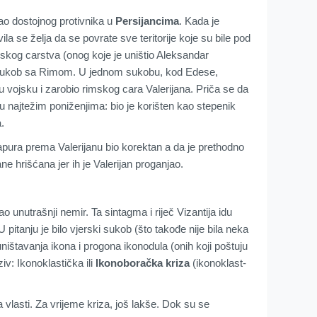
ao dostojnog protivnika u
Persijancima
. Kada je
ila se želja da se povrate sve teritorije koje su bile pod
skog carstva (onog koje je uništio Aleksandar
i sukob sa Rimom. U jednom sukobu, kod Edese,
ku vojsku i zarobio rimskog cara Valerijana. Priča se da
 u najtežim poniženjima: bio je korišten kao stepenik
.
Šapura prema Valerijanu bio korektan a da je prethodno
ane hrišćana jer ih je Valerijan proganjao.
ao unutrašnji nemir. Ta sintagma i riječ Vizantija idu
 pitanju je bilo vjerski sukob (što takođe nije bila neka
o uništavanja ikona i progona ikonodula (onih koji poštuju
ziv: Ikonoklastička ili
Ikonoboračka kriza
(ikonoklast-
sa vlasti. Za vrijeme kriza, još lakše. Dok su se