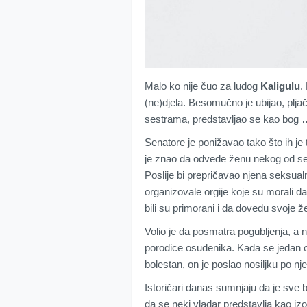
Malo ko nije čuo za ludog
Kaligulu
.
(ne)djela. Besomučno je ubijao, plj
sestrama, predstavljao se kao bog
Senatore je ponižavao tako što ih je
je znao da odvede ženu nekog od sen
Poslije bi prepričavao njena seksualn
organizovale orgije koje su morali d
bili su primorani i da dovedu svoje že
Volio je da posmatra pogubljenja, a 
porodice osuđenika. Kada se jedan ot
bolestan, on je poslao nosiljku po nj
Istoričari danas sumnjaju da je sve ba
da se neki vladar predstavlja kao iz