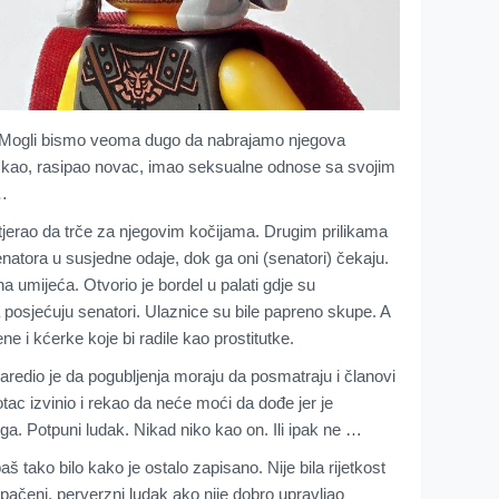
 Mogli bismo veoma dugo da nabrajamo njegova
ačkao, rasipao novac, imao seksualne odnose sa svojim
 …
 tjerao da trče za njegovim kočijama. Drugim prilikama
atora u susjedne odaje, dok ga oni (senatori) čekaju.
a umijeća. Otvorio je bordel u palati gdje su
a posjećuju senatori. Ulaznice su bile papreno skupe. A
ne i kćerke koje bi radile kao prostitutke.
naredio je da pogubljenja moraju da posmatraju i članovi
ac izvinio i rekao da neće moći da dođe jer je
ega. Potpuni ludak. Nikad niko kao on. Ili ipak ne …
š tako bilo kako je ostalo zapisano. Nije bila rijetkost
opačeni, perverzni ludak ako nije dobro upravljao