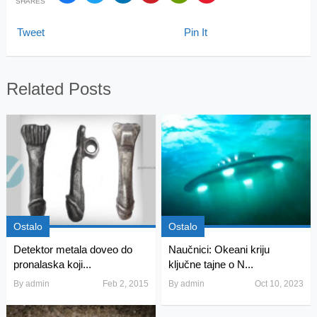
SHARES
Tweet
Pin It
Related Posts
Ostalo
Ostalo
Detektor metala doveo do
Naučnici: Okeani kriju
pronalaska koji...
ključne tajne o N...
By
admin
Feb 2, 2015
By
admin
Oct 10, 2023