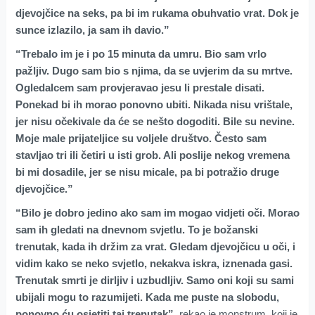
djevojčice na seks, pa bi im rukama obuhvatio vrat. Dok je
sunce izlazilo, ja sam ih davio.”
“Trebalo im je i po 15 minuta da umru. Bio sam vrlo
pažljiv. Dugo sam bio s njima, da se uvjerim da su mrtve.
Ogledalcem sam provjeravao jesu li prestale disati.
Ponekad bi ih morao ponovno ubiti. Nikada nisu vrištale,
jer nisu očekivale da će se nešto dogoditi. Bile su nevine.
Moje male prijateljice su voljele društvo. Često sam
stavljao tri ili četiri u isti grob. Ali poslije nekog vremena
bi mi dosadile, jer se nisu micale, pa bi potražio druge
djevojčice.”
“Bilo je dobro jedino ako sam im mogao vidjeti oči. Morao
sam ih gledati na dnevnom svjetlu. To je božanski
trenutak, kada ih držim za vrat. Gledam djevojčicu u oči, i
vidim kako se neko svjetlo, nekakva iskra, iznenada gasi.
Trenutak smrti je dirljiv i uzbudljiv. Samo oni koji su sami
ubijali mogu to razumijeti. Kada me puste na slobodu,
ponovno ću osjetiti taj trenutak”
, rekao je monstrum, koji je