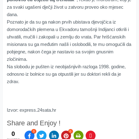
za svaki ugašeni dječji život u zatvoru proveo oko mjesec
dana.
Poznato je da su ga nakon prvih ubistava djevojčica iz
domorodačkih plemena u Ekvadoru tamošnji Indijanci otkrili i
uhvatili, mučili i zakopali u zemlju do vrata. Par hrišćanskih
misionara su ga međutim našli i oslobodili, te mu omogućili da
pobjegne, nakon čega je nastavio sa svojim gnusnim
zločinima.
Na slobodu je pušten iz neobjašnjivih razloga 1998. godine,
odnosno iz bolnice su ga otpustili jer su doktori rekli da je
zdrav.
Izvor: express.24sata.hr
Share and Enjoy !
0
0
0