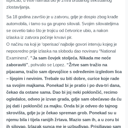
ispričao, u više navrata bio je žrtva brutalnog seksualnog
zlostavljanja.
Sa 18 godina završio je u zatvoru, gdje je dospio zbog krađe
automobila, i tamo su ga grupno silovali. Svojim silovateljima
se osvetio tako što je trojicu od četvorice ubio, a nakon
izlaska iz zatvora počinje krvavi pir.
O načinu na koji je ‘operisao’ najbolje govori intervju kojeg je
neposredno prije izlaska na slobodu dao novinaru “National
Examinera”.
“Ja sam čovjek stoljeća. Nikada me neće
zaboraviti”
, pohvalio se Lopez.
“Žrtve sam tražio na
pijacama, tražio sam djevojčice s određenim izgledom lica
– lijepim i nevinim. Trebale su biti dobre, curice koje rade
sa svojim majkama. Ponekad bi je pratio i po dva-tri dana,
čekao da ostane sama. Dao bi joj neki poklončić, recimo
ogledalce, odveo je izvan grada, gdje sam obećavao da ću
joj dati i poklončić za majku. Onda bi je odveo do tajnog
skrovišta, gdje ju je čekao spreman grob. Ponekad su u
njemu bila i tijela ranijih žrtava. Mazio sam ih, a u zoru bi
ih silovao. Izlazak sunca me je uzbuđivao. Prisiljavao sam