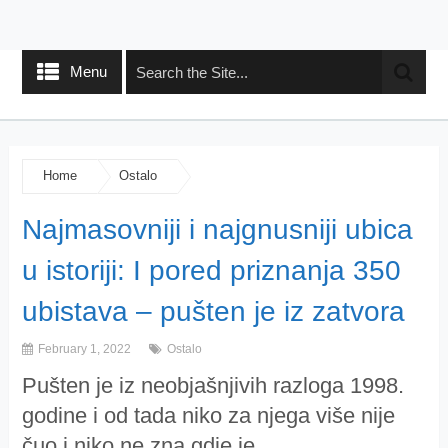
Menu
Home
Ostalo
Najmasovniji i najgnusniji ubica
u istoriji: I pored priznanja 350
ubistava – pušten je iz zatvora
February 1, 2022
Ostalo
Pušten je iz neobjašnjivih razloga 1998.
godine i od tada niko za njega više nije
čuo i niko ne zna gdje je