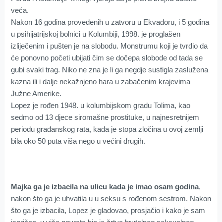
veća.
Nakon 16 godina provedenih u zatvoru u Ekvadoru, i 5 godina
u psihijatrijskoj bolnici u Kolumbiji, 1998. je proglašen
izliječenim i pušten je na slobodu. Monstrumu koji je tvrdio da
će ponovno početi ubijati čim se dočepa slobode od tada se
gubi svaki trag. Niko ne zna je li ga negdje sustigla zaslužena
kazna ili i dalje nekažnjeno hara u zabačenim krajevima
Južne Amerike.
Lopez je rođen 1948. u kolumbijskom gradu Tolima, kao
sedmo od 13 djece siromašne prostituke, u najnesretnijem
periodu građanskog rata, kada je stopa zločina u ovoj zemlji
bila oko 50 puta viša nego u većini drugih.
Majka ga je izbacila na ulicu kada je imao osam godina
,
nakon što ga je uhvatila u u seksu s rođenom sestrom. Nakon
što ga je izbacila, Lopez je gladovao, prosjačio i kako je sam