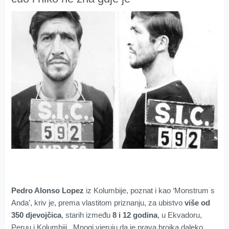
Pedro Alonso Lopez
iz Kolumbije, poznat i kao ‘Monstrum s
Anda’, kriv je, prema vlastitom priznanju, za ubistvo
više od
350 djevojčica
, starih između
8 i 12 godina
, u Ekvadoru,
Peruu i Kolumbiji. Mnogi vjeruju da je prava brojka daleko