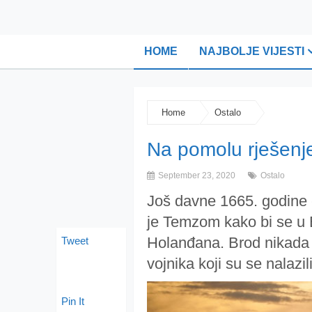
HOME
NAJBOLJE VIJESTI
Home
Ostalo
Na pomolu rješenje
September 23, 2020
Ostalo
Još davne 1665. godine e
je Temzom kako bi se u 
Holanđana. Brod nikada n
Tweet
vojnika koji su se nalazi
Pin It