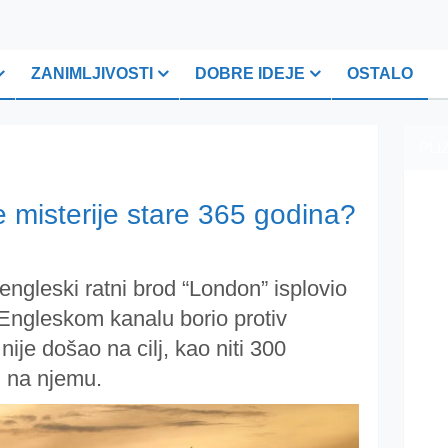
ZANIMLJIVOSTI
DOBRE IDEJE
OSTALO
PLI
 misterije stare 365 godina?
ngleski ratni brod “London” isplovio
Engleskom kanalu borio protiv
ije došao na cilj, kao niti 300
li na njemu.