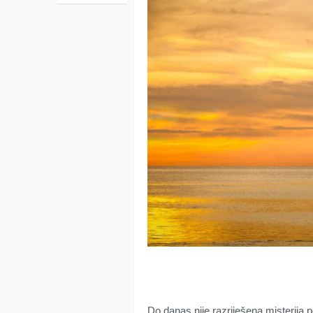
Do danas nije razriješena misterija