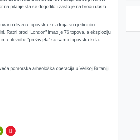
or na pitanje šta se dogodilo i zašto je na brodu došlo
čuvano drvena topovska kola koja su i jedini dio
. Ratni brod “London” imao je 76 topova, a eksploziju
cima plovidbe “preživjela” su samo topovska kola.
jveća pomorska arheološka operacija u Velikoj Britaniji