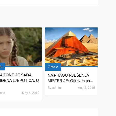
lo
Ostalo
A ZONE JE SADA
NA PRAGU RJEŠENJA
IĐENA LJEPOTICA: U
MISTERIJE: Otkriven pa...
By
admin
Aug 8, 2016
min
May 5, 2019