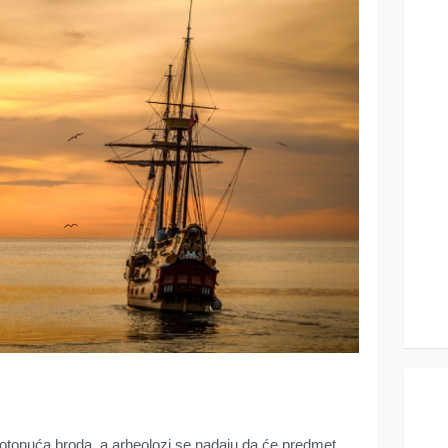
 potonuća broda, a arheolozi se nadaju da će predmet