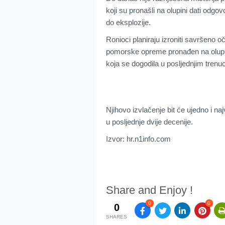
koji su pronašli na olupini dati odgov
do eksplozije.
Ronioci planiraju izroniti savršeno o
pomorske opreme pronađen na olupini
koja se dogodila u posljednjim trenu
Njihovo izvlačenje bit će ujedno i na
u posljednje dvije decenije.
Izvor: hr.n1info.com
Share and Enjoy !
0
0
0
SHARES