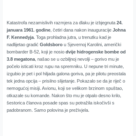
Katastrofa nezamislivih razmjera za dlaku je izbjegnuta
24.
januara 1961. godine
, četiri dana nakon inauguracije
Johna
F. Kennedyja
. Toga prohladna jutra, u trenutku kad je
nadlijetao gradić
Goldsboro
u Sjevernoj Karolini, američki
bombarder B-52, koji je nosio
dvije hidrogenske bombe od
3.8 megatona
, našao se u ozbiljnoj nevolji – gorivo mu je
počelo isticati kroz rupu na spremniku. U nepune tri minute,
izgubio je pet i pol hiljada galona goriva, pa je pilotu preostala
tek jedna opcija – prisilno slijetanje. Pokazalo se da je riječ o
nemogućoj misiji. Avionu, koji se velikom brzinom spuštao,
otkazale su komande. Nakon što mu je otpalo desno krilo,
šestorica članova posade spas su potražila iskočivši s
padobranom. Samo polovina je preživjela.