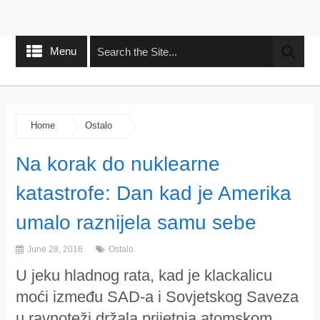
Menu
Home
Ostalo
Na korak do nuklearne
katastrofe: Dan kad je Amerika
umalo raznijela samu sebe
June 28, 2016
Ostalo
U jeku hladnog rata, kad je klackalicu
moći između SAD-a i Sovjetskog Saveza
u ravnoteži držala prijetnja atomskom