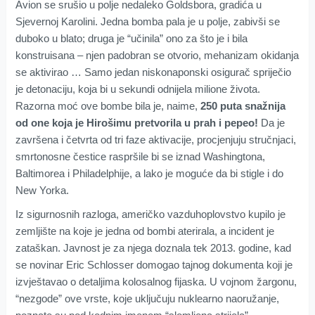
Avion se srušio u polje nedaleko Goldsbora, gradića u
Sjevernoj Karolini. Jedna bomba pala je u polje, zabivši se
duboko u blato; druga je “učinila” ono za što je i bila
konstruisana – njen padobran se otvorio, mehanizam okidanja
se aktivirao … Samo jedan niskonaponski osigurač spriječio
je detonaciju, koja bi u sekundi odnijela milione života.
Razorna moć ove bombe bila je, naime,
250 puta snažnija
od one koja je Hirošimu pretvorila u prah i pepeo!
Da je
završena i četvrta od tri faze aktivacije, procjenjuju stručnjaci,
smrtonosne čestice raspršile bi se iznad Washingtona,
Baltimorea i Philadelphije, a lako je moguće da bi stigle i do
New Yorka.
Iz sigurnosnih razloga, američko vazduhoplovstvo kupilo je
zemljište na koje je jedna od bombi aterirala, a incident je
zataškan. Javnost je za njega doznala tek 2013. godine, kad
se novinar Eric Schlosser domogao tajnog dokumenta koji je
izvještavao o detaljima kolosalnog fijaska. U vojnom žargonu,
“nezgode” ove vrste, koje uključuju nuklearno naoružanje,