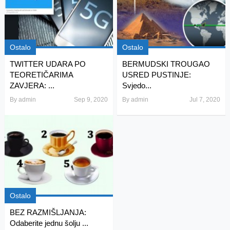
Ostalo
Ostalo
TWITTER UDARA PO
BERMUDSKI TROUGAO
TEORETIČARIMA
USRED PUSTINJE:
ZAVJERA: ...
Svjedo...
By
admin
Sep 9, 2020
By
admin
Jul 7, 2020
Ostalo
BEZ RAZMIŠLJANJA:
Odaberite jednu šolju ...