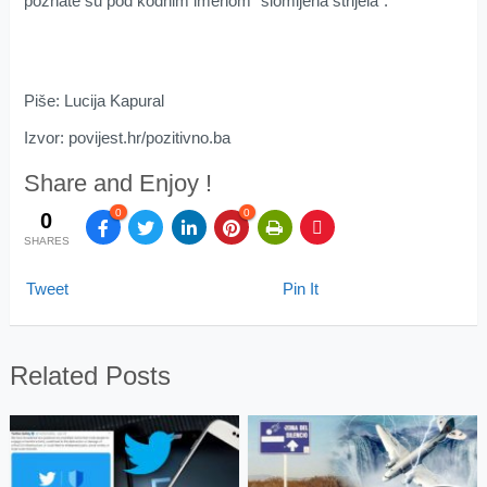
poznate su pod kodnim imenom “slomljena strijela”.
Piše: Lucija Kapural
Izvor: povijest.hr/pozitivno.ba
Share and Enjoy !
0
0
0
SHARES
Tweet
Pin It
Related Posts