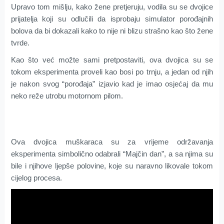
Upravo tom mišlju, kako žene pretjeruju, vodila su se dvojice
prijatelja koji su odlučili da isprobaju simulator porođajnih
bolova da bi dokazali kako to nije ni blizu strašno kao što žene
tvrde.
Kao što već možte sami pretpostaviti, ova dvojica su se
tokom eksperimenta proveli kao bosi po trnju, a jedan od njih
je nakon svog “porođaja” izjavio kad je imao osjećaj da mu
neko reže utrobu motornom pilom.
Ova dvojica muškaraca su za vrijeme održavanja
eksperimenta simbolično odabrali “Majčin dan”, a sa njima su
bile i njihove ljepše polovine, koje su naravno likovale tokom
cijelog procesa.