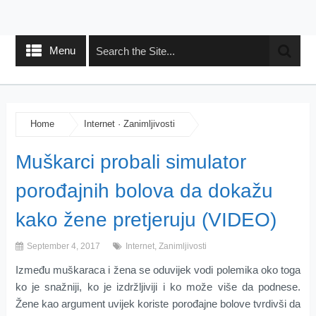
Menu
Home
Internet
·
Zanimljivosti
Muškarci probali simulator
porođajnih bolova da dokažu
kako žene pretjeruju (VIDEO)
September 4, 2017
Internet
,
Zanimljivosti
Između muškaraca i žena se oduvijek vodi polemika oko toga
ko je snažniji, ko je izdržljiviji i ko može više da podnese.
Žene kao argument uvijek koriste porođajne bolove tvrdivši da