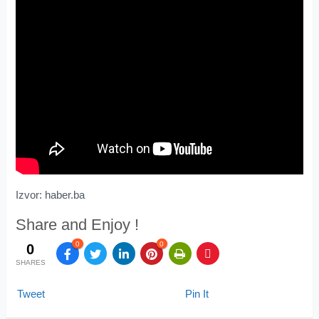
Izvor: haber.ba
Share and Enjoy !
0
0
0
SHARES
Tweet
Pin It