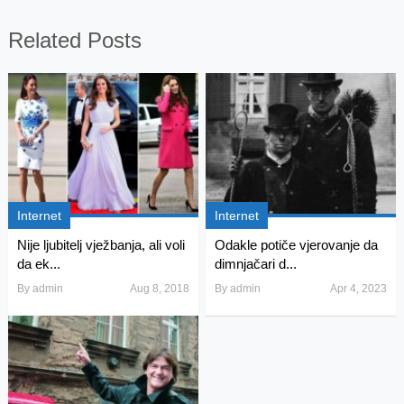
Related Posts
Internet
Internet
Nije ljubitelj vježbanja, ali voli
Odakle potiče vjerovanje da
da ek...
dimnjačari d...
By
admin
Aug 8, 2018
By
admin
Apr 4, 2023