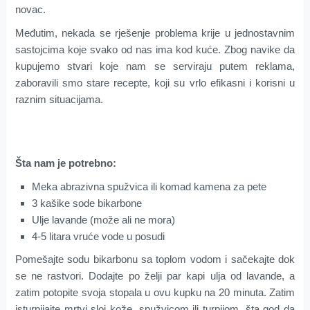
novac.
Međutim, nekada se rješenje problema krije u jednostavnim
sastojcima koje svako od nas ima kod kuće. Zbog navike da
kupujemo stvari koje nam se serviraju putem reklama,
zaboravili smo stare recepte, koji su vrlo efikasni i korisni u
raznim situacijama.
Šta nam je potrebno:
Meka abrazivna spužvica ili komad kamena za pete
3 kašike sode bikarbone
Ulje lavande (može ali ne mora)
4-5 litara vruće vode u posudi
Pomešajte sodu bikarbonu sa toplom vodom i sačekajte dok
se ne rastvori. Dodajte po želji par kapi ulja od lavande, a
zatim potopite svoja stopala u ovu kupku na 20 minuta. Zatim
isturpijajte mrtvi sloj kože, spužvicom ili turpijom, šta god da